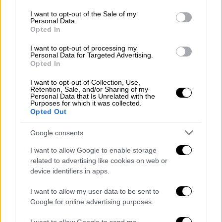
use your data for below specified purposes in below Google
consent section.
I want to opt-out of the Sale of my
Personal Data.
Opted In
I want to opt-out of processing my
Personal Data for Targeted Advertising.
Σε πλήρη εξέλιξη οι έρευνες για την
Opted In
αναζήτηση ευθυνών
I want to opt-out of Collection, Use,
Retention, Sale, and/or Sharing of my
Personal Data that Is Unrelated with the
Όσο εξελίσσονται τα παραπάνω, ο
Purposes for which it was collected.
Opted Out
προϊστάμενος της Εισαγγελίας Εφετών της
Λάρισας, Σταμάτης Δασκαλόπουλος,
Google consents
εποπτεύει το σύνολο των ερευνών
, που
I want to allow Google to enable storage
βρίσκονται σε πλήρη εξέλιξη για την
related to advertising like cookies on web or
αναζήτηση ευθυνών
για το πολύνεκρο
device identifiers in apps.
δυστύχημα, έρευνες που διενεργούνται με
εντολή του προς κάθε κατεύθυνση.
I want to allow my user data to be sent to
Google for online advertising purposes.
Παράλληλα με εντολή του ίδιου, όπως