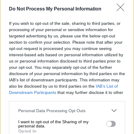
αφορούν στο αδίκημα της
διατάραξης της
ασφάλειας των συγκοινωνιών
από το οποίο
Do Not Process My Personal Information
προήλθε ως αποτέλεσμα θάνατος πολλών
ατόμων (κακούργημα), το οποίο με βάση
If you wish to opt-out of the sale, sharing to third parties, or
processing of your personal or sensitive information for
πρόσφατη τροποποίηση του Ποινικού
targeted advertising by us, please use the below opt-out
Κώδικα (άρθρο 291) επισύρει ποινές
από 10
section to confirm your selection. Please note that after your
χρόνια κάθειρξη έως και ισόβια
.
opt-out request is processed you may continue seeing
interest-based ads based on personal information utilized by
us or personal information disclosed to third parties prior to
Την ίδια ώρα, θα ασκηθούν διώξεις για
your opt-out. You may separately opt-out of the further
ανθρωποκτονίες
από αμέλεια κατά συρροή
disclosure of your personal information by third parties on the
και
σωματικές βλάβες
από αμέλεια και κατά
IAB’s list of downstream participants. This information may
συρροή.
also be disclosed by us to third parties on the
IAB’s List of
Downstream Participants
that may further disclose it to other
third parties.
Please note that this website/app uses one or more Google
Personal Data Processing Opt Outs
services and may gather and store information including but
not limited to your visit or usage behaviour. You may click to
I want to opt-out of the Sharing of my
personal data.
grant or deny consent to Google and its third-party tags to
Opted In
video