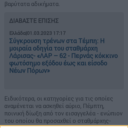
βαρύτατα αδικήματα.
ΔΙΑΒΑΣΤΕ ΕΠΙΣΗΣ
Ελλάδα
|
01.03.2023 17:17
Σύγκρουση τρένων στα Τέμπη: Η
μοιραία οδηγία του σταθμάρχη
Λάρισας- «ΛΑΡ – 62 - Περνάς κόκκινο
φωτόσημο εξόδου έως και είσοδο
Νέων Πόρων»
Ειδικότερα, οι κατηγορίες για τις οποίες
αναμένεται να ασκηθεί αύριο, Πέμπτη,
ποινική δίωξη από τον εισαγγελέα - ενώπιον
του οποίου θα προσαχθεί ο σταθμάρχης-