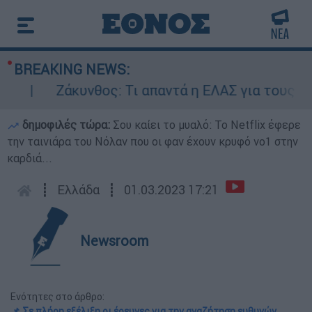
BREAKING NEWS:
Ζάκυνθος: Τι απαντά η ΕΛΑΣ για τους 8 βιασ
δημοφιλές τώρα:
Σου καίει το μυαλό: Το Netflix έφερε
την ταινιάρα του Νόλαν που οι φαν έχουν κρυφό νο1 στην
καρδιά...
┋
Ελλάδα
┋
01.03.2023 17:21
Newsroom
Ενότητες στο άρθρο:
📌 Σε πλήρη εξέλιξη οι έρευνες για την αναζήτηση ευθυνών