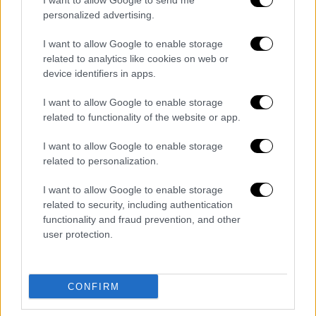
I want to allow Google to send me
μεταδίδει ο ΣΚΑΪ, η προανακριτική
απολογία
personalized advertising.
του σταθμάρχη
έγινε παρουσία εισαγγελέα,
λόγω της
μείζονος σημασίας
της
I want to allow Google to enable storage
ερευνώμενης υπόθεσης, ενώ με εντολή του
related to analytics like cookies on web or
device identifiers in apps.
εισαγγελέας παρίσταται διαρκώς στον τόπο
της τραγωδίας ενόψει της σύνταξης
I want to allow Google to enable storage
αυτοψίας
από την
Τροχαία
της Λάρισας για
related to functionality of the website or app.
τα μακάβρια ευρήματα του τραγικού
I want to allow Google to enable storage
συμβάντος, αυτοψία που θεωρείται
κρίσιμο
related to personalization.
στοιχείο
για την συνολική αξιολόγηση για το
τι και ποιος έφταιξε για το πολύνεκρο
I want to allow Google to enable storage
δυστύχημα.
related to security, including authentication
functionality and fraud prevention, and other
Η μοιραία οδηγία του σταθμάρχη
user protection.
Την ίδια ώρα, καθοριστική φαίνεται πως
υπήρξε η
μοιραία εντολή
του
σταθμάρχη
CONFIRM
Λάρισας
στον μηχανοδηγό της
επιβατικής