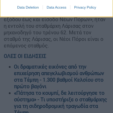
αμαξοστοιχίας Intercity 62
.
Data Deletion
Data Access
Privacy Policy
«ΛΑΡ – 62 - Περνάς κόκκινο φωτόσημο
εξόδου έως και είσοδο Νέων Πόρων», ήταν
η εντολή του σταθμάρχη Λάρισας στον
μηχανοδηγό του τρένου 62. Μετά τον
σταθμό της Λάρισας, οι Νέοι Πόροι είναι ο
επόμενος σταθμός.
ΟΛΕΣ ΟΙ ΕΙΔΗΣΕΙΣ
Οι δραματικές εικόνες από την
επιχείρηση απεγκλωβισμού ανθρώπων
στα Τέμπη - 1.300 βαθμοί Κελσίου στο
πρώτο βαγόνι
«Πάτησα το κουμπί, δε λειτούργησε το
σύστημα» - Τι υποστήριξε ο σταθμάρχης
για τη σιδηροδρομική τραγωδία στα
Τέμπη