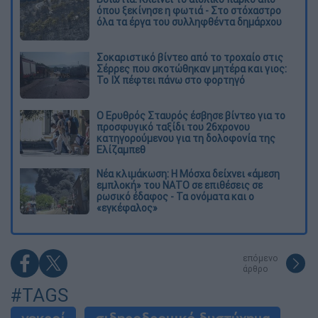
όπου ξεκίνησε η φωτιά - Στο στόχαστρο
όλα τα έργα του συλληφθέντα δημάρχου
Σοκαριστικό βίντεο από το τροχαίο στις
Σέρρες που σκοτώθηκαν μητέρα και γιος:
Το ΙΧ πέφτει πάνω στο φορτηγό
Ο Ερυθρός Σταυρός έσβησε βίντεο για το
προσφυγικό ταξίδι του 26χρονου
κατηγορούμενου για τη δολοφονία της
Ελίζαμπεθ
Νέα κλιμάκωση: Η Μόσχα δείχνει «άμεση
εμπλοκή» του ΝΑΤΟ σε επιθέσεις σε
ρωσικό έδαφος - Τα ονόματα και ο
«εγκέφαλος»
επόμενο
άρθρο
#TAGS