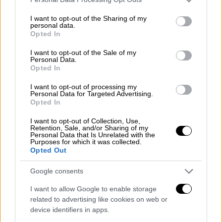
services and may gather and store information including but
«Γύρισα, έκατσα και μετά από 15
not limited to your visit or usage behaviour. You may click to
I want to opt-out of the Sharing of my
λεπτά έγινε το μοιραίο»
personal data.
grant or deny consent to Google and its third-party tags to
Opted In
use your data for below specified purposes in below Google
consent section.
I want to opt-out of the Sale of my
Personal Data.
Opted In
I want to opt-out of processing my
Personal Data for Targeted Advertising.
Opted In
video
I want to opt-out of Collection, Use,
Retention, Sale, and/or Sharing of my
Personal Data that Is Unrelated with the
Purposes for which it was collected.
Opted Out
Ο ίδιος βρισκόταν στο
βαγόνι έξι
και κάποια
Google consents
στιγμή σηκώθηκε από τη θέση του για να
I want to allow Google to enable storage
πάει να πάρει νερό στο δεύτερο βαγόνι):
related to advertising like cookies on web or
«Γύρισα πίσω,
έκατσα
και
μετά από ένα
device identifiers in apps.