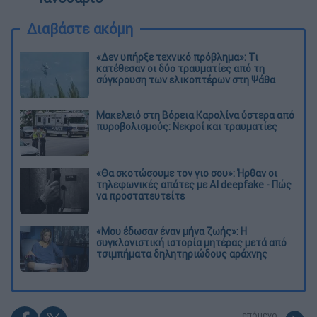
Διαβάστε ακόμη
«Δεν υπήρξε τεχνικό πρόβλημα»: Τι
κατέθεσαν οι δύο τραυματίες από τη
σύγκρουση των ελικοπτέρων στη Ψάθα
Μακελειό στη Βόρεια Καρολίνα ύστερα από
πυροβολισμούς: Νεκροί και τραυματίες
«Θα σκοτώσουμε τον γιο σου»: Ήρθαν οι
τηλεφωνικές απάτες με AI deepfake - Πώς
να προστατευτείτε
«Μου έδωσαν έναν μήνα ζωής»: Η
συγκλονιστική ιστορία μητέρας μετά από
τσιμπήματα δηλητηριώδους αράχνης
επόμενο