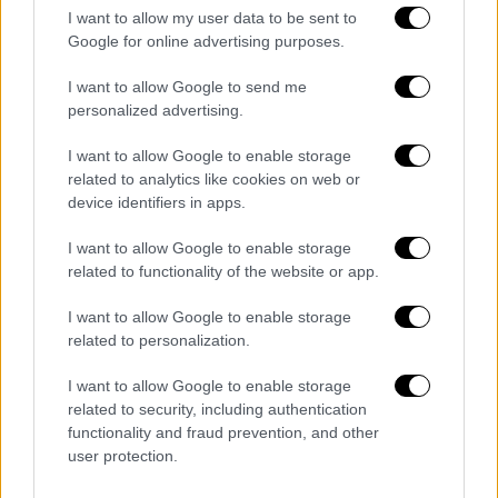
τέταρτο
έγινε το
μοιραίο
».
I want to allow my user data to be sent to
Google for online advertising purposes.
Όπως περιέγραψε, την ώρα της σύγκρουσης
το βαγόνι δύο ήταν γεμάτο
νέους
I want to allow Google to send me
ανθρώπους.
personalized advertising.
«Στην αρχή
νομίζαμε ότι εκτροχιάστηκε
το
I want to allow Google to enable storage
τρένο. Δεν καταλάβαμε ότι έγινε σύγκρουση
related to analytics like cookies on web or
device identifiers in apps.
(...). Φύγανε ο κόσμος μέσα στο βαγόνι,
σκόρπισε (...). Μετά το πρώτο σοκ
I want to allow Google to enable storage
προσπάθησα να ανοίξω δύο παράθυρα, δεν
related to functionality of the website or app.
μπορέσαμε. Κάποιοι νεαροί προσπάθησαν να
I want to allow Google to enable storage
τα σπάσουν. Με τα πολλά το έσπασαν και
related to personalization.
άνοιξαν μία πόρτα.
Βοηθώντας ο ένας τον
άλλο
αρχίσαμε να κατεβαίνουμε», λέει στη
I want to allow Google to enable storage
related to security, including authentication
συνέχεια, περιγράφοντας τη στιγμή του
functionality and fraud prevention, and other
δυστυχήματος.
user protection.
«Δεν είδαμε κανέναν από την