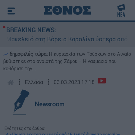
BREAKING NEWS:
κελειό στη Βόρεια Καρολίνα ύστερα από πυροβο
δημοφιλές τώρα:
Η κυριαρχία των Τούρκων στο Αιγαίο
βυθίστηκε στα ανοιχτά της Σάμου – Η ναυμαχία που
καθόρισε την...
┋
Ελλάδα
┋
03.03.2023 17:18
Newsroom
Ενότητες στο άρθρο:
📌 «Γύρισα, έκατσα και μετά από 15 λεπτά έγινε το μοιραίο»