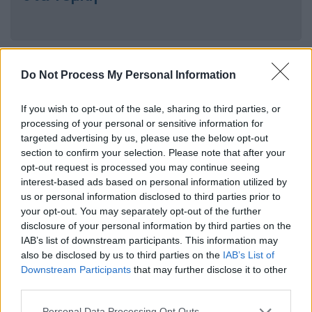
Ο κ. Ευθυμιάδης, μιλώντας στο OPEN και την
Do Not Process My Personal Information
έκτακτη εκπομπή για τη σιδηροδρομική
τραγωδία, μιλώντας για τη σιδηροδρομική
If you wish to opt-out of the sale, sharing to third parties, or
εταιρεία υπογραμμίζει πως «
δεν έχει
processing of your personal or sensitive information for
υπάρξει κανένα ενδιαφέρον
,
καμία
targeted advertising by us, please use the below opt-out
επικοινωνία
, να ρωτήσουν τι κάνουμε, να
section to confirm your selection. Please note that after your
opt-out request is processed you may continue seeing
ζητήσουνε μία συγγνώμη»
interest-based ads based on personal information utilized by
us or personal information disclosed to third parties prior to
«
Βρήκαν το εξιλαστήριο θύμα
, είναι ο
your opt-out. You may separately opt-out of the further
σταθμάρχης. Δεν με ενδιαφέρει εμένα ο
disclosure of your personal information by third parties on the
IAB’s list of downstream participants. This information may
σταθμάρχης. Αυτά είναι παιχνίδια πολιτικά
also be disclosed by us to third parties on the
IAB’s List of
(...). Συνεχίζουν να
μας κοροϊδεύουν
. Εμένα
Downstream Participants
that may further disclose it to other
αυτό με ενδιαφέρει είναι ο πόνος που
third parties.
σκόρπισαν σε όλους εμάς», συμπληρώνει.
Please note that this website/app uses one or more Google
Personal Data Processing Opt Outs