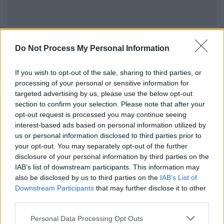
Είναι κατανοητή ασφαλώς και η ανθρώπινη
Do Not Process My Personal Information
πικρία αλλά θα πρέπει να γίνει σεβαστή η
κυβερνητική απόφαση και ο συλλογικός
If you wish to opt-out of the sale, sharing to third parties, or
processing of your personal or sensitive information for
στόχος της, τονίζουν οι ίδιες πηγές.
targeted advertising by us, please use the below opt-out
section to confirm your selection. Please note that after your
Τα «καρφιά» Σκούμα
opt-out request is processed you may continue seeing
interest-based ads based on personal information utilized by
Ο Στρατηγός εν αποστρατεία, πλέον,
us or personal information disclosed to third parties prior to
Κωνσταντίνος Σκούμας
στην πρώτη του
your opt-out. You may separately opt-out of the further
ανακοίνωση
-λίγες ώρες αφότου έγινε
disclosure of your personal information by third parties on the
γνωστό ότι «
ξηλώνεται
» από την θέση του
IAB’s list of downstream participants. This information may
also be disclosed by us to third parties on the
IAB’s List of
αρχηγού
της
ΕΛΑΣ
- ρίχνει «καρφιά» προς
Downstream Participants
that may further disclose it to other
«συγκεκριμένα κέντρα εξουσίας», ενώ
third parties.
προσθέτει πως «δεν θα αναλάβω ευθύνες
Please note that this website/app uses one or more Google
του πολιτικού μου προϊσταμένου ούτε θα
Personal Data Processing Opt Outs