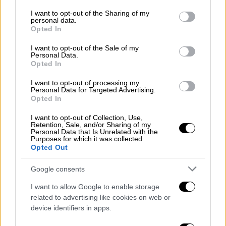
services and may gather and store information including but
γίνω το εξιλαστήριο θύμα κανενός».
not limited to your visit or usage behaviour. You may click to
I want to opt-out of the Sharing of my
personal data.
grant or deny consent to Google and its third-party tags to
Σύμφωνα με πληροφορίες που μετέδωσε το
Opted In
use your data for below specified purposes in below Google
OPEN, σημαντικό ρόλο για την απόφαση
consent section.
I want to opt-out of the Sale of my
καθαίρεσή του έπαιξε η
διαχείριση από την
Personal Data.
Opted In
αστυνομία
των πρόσφατων
διαδηλώσεων
για το σιδηροδρομικό δυστύχημα στα Τέμπη.
I want to opt-out of processing my
Personal Data for Targeted Advertising.
Ανακοινώθηκε λίγο νωρίτερα πως στη θέση
Opted In
του Αρχηγού της Ελληνικής Αστυνομίας
I want to opt-out of Collection, Use,
τοποθετείται ο Αντιστράτηγος Λάζαρος
Retention, Sale, and/or Sharing of my
Personal Data that Is Unrelated with the
Μαυρόπουλος.
Purposes for which it was collected.
Opted Out
Στην ανακοίνωσή του, ο ίδιος αρχικά
αναφέρει
ότι μοναδικό κριτήριο στην
Google consents
υπηρεσιακή
του
διαδρομή
ήταν η προσφορά
I want to allow Google to enable storage
προς την
κοινωνία
και κάνει μία αναφορά
related to advertising like cookies on web or
στην επιχειρησιακή του συμμετοχή στα
device identifiers in apps.
γεγονότα του
Έβρου
το
2020
, στην