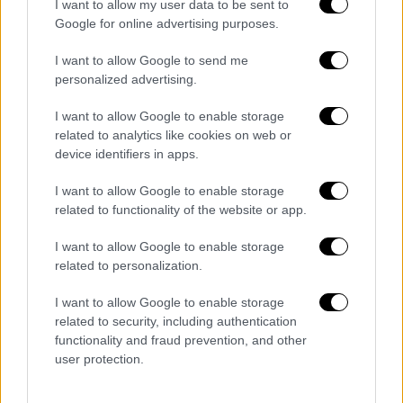
I want to allow my user data to be sent to
«
εξέγερση
» των
μεταναστών
στην
Λέσβο
και
Google for online advertising purposes.
στην καταπολέμηση του εγκλήματος.
I want to allow Google to send me
Εν συνεχεία αναφέρει ότι «στάθηκα
εμπόδιο
personalized advertising.
ως Αρχηγός στην απογύμνωση των
I want to allow Google to enable storage
Αστυνομικών Τμημάτων
και των μάχιμων
related to analytics like cookies on web or
υπηρεσιών του Σώματος και στη μετακίνηση
device identifiers in apps.
αστυνομικών σε θέσεις που δεν
εξυπηρετούν το κοινωνικό συμφέρον. Πάντα
I want to allow Google to enable storage
related to functionality of the website or app.
βρισκόμουν σε "
πόλεμο
"
με τα κυκλώματα
κάθε είδους
που λυμαίνονται τον κόπο των
I want to allow Google to enable storage
Ελλήνων και δρούνε σε βάρος της
related to personalization.
Κοινωνίας» και προσθέτει:
I want to allow Google to enable storage
related to security, including authentication
«Στις τελευταίες κρίσεις
αγνοήθηκαν
οι,
functionality and fraud prevention, and other
υπηρεσιακά
τεκμηριωμένες
, αντιρρήσεις μου
user protection.
για πρόσωπα σε μια
πρωτοφανή απαξίωση
του θεσμικού ρόλου του Αρχηγού
και