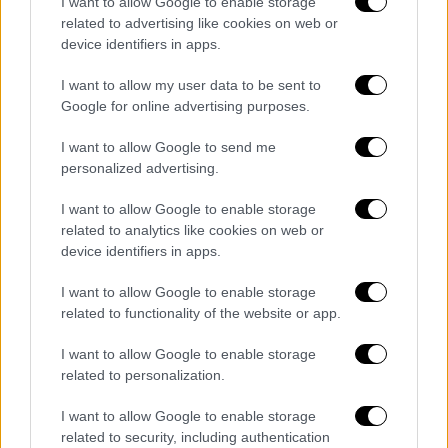
I want to allow Google to enable storage
related to advertising like cookies on web or
device identifiers in apps.
video
I want to allow my user data to be sent to
Google for online advertising purposes.
I want to allow Google to send me
personalized advertising.
Στο νοσοκομείο ένας άνδρας και ένα
I want to allow Google to enable storage
μωρό
related to analytics like cookies on web or
device identifiers in apps.
Η φωτιά επεκτάθηκε πάνω από το
I want to allow Google to enable storage
εστιατόριο, όπου βρίσκονται
διαμερίσματα
.
related to functionality of the website or app.
Συνολικά εκεί διαμένουν επτά άτομα.
I want to allow Google to enable storage
Ένας
άνδρας
μεταφέρθηκε με
αναπνευστικά
related to personalization.
προβλήματα
στο νοσοκομείο, ενώ ένα
I want to allow Google to enable storage
μωράκι
διακομίστηκε στο «Παίδων» για
related to security, including authentication
προληπτικούς λόγους, σύμφωνα με το