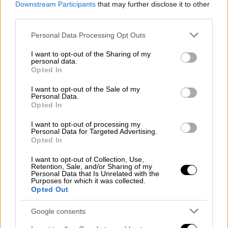
Downstream Participants
that may further disclose it to other
third parties.
Please note that this website/app uses one or more Google
Personal Data Processing Opt Outs
services and may gather and store information including but
not limited to your visit or usage behaviour. You may click to
I want to opt-out of the Sharing of my
personal data.
grant or deny consent to Google and its third-party tags to
Opted In
video
use your data for below specified purposes in below Google
consent section.
I want to opt-out of the Sale of my
Personal Data.
Opted In
I want to opt-out of processing my
Personal Data for Targeted Advertising.
Opted In
Όπως περιέγραψε, την ώρα που βρισκόταν
μέσα στο εστιατόριο άκουσε να σπάει το
I want to opt-out of Collection, Use,
Retention, Sale, and/or Sharing of my
τζάμι από την πλαϊνή πλευρά του κτιρίου και
Personal Data that Is Unrelated with the
είδε άτομα
να πετάνε κάτι μέσα
.
Purposes for which it was collected.
Opted Out
Google consents