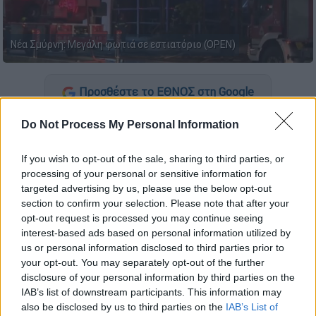
Νέα Σμύρνη: Μεγάλη φωτιά σε εστιατόριο (OPEN)
Προσθέστε το ΕΘΝΟΣ στη Google
Do Not Process My Personal Information
Μεγάλη
φωτιά
ξέσπασε τις πρώτες πρωινές
ώρες της Παρασκευής (24/3) σε εστιατόριο
If you wish to opt-out of the sale, sharing to third parties, or
της
Νέας Σμύρνης
που βρίσκεται επί της
processing of your personal or sensitive information for
Ελευθερίου Βενιζέλου. Υπάλληλος μιλάει για
targeted advertising by us, please use the below opt-out
εμπρησμό ενώ στο νοσοκομείο
section to confirm your selection. Please note that after your
opt-out request is processed you may continue seeing
μεταφέρθηκαν ένας άνδρας και ένα μωράκι
interest-based ads based on personal information utilized by
για προληπτικούς λόγους.
us or personal information disclosed to third parties prior to
your opt-out. You may separately opt-out of the further
Εργαζόμενος
του εστιατορίου, μιλώντας στο
disclosure of your personal information by third parties on the
OPEN και τον Φάνη Καραμπατσάκη, δήλωσε
IAB’s list of downstream participants. This information may
πως πρόκειται για
εμπρησμό
.
also be disclosed by us to third parties on the
IAB’s List of