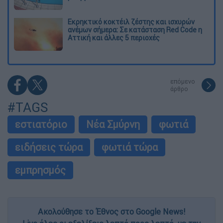
Εκρηκτικό κοκτέιλ ζέστης και ισχυρών
ανέμων σήμερα: Σε κατάσταση Red Code η
Αττική και άλλες 5 περιοχές
επόμενο
άρθρο
#TAGS
εστιατόριο
Νέα Σμύρνη
φωτιά
ειδήσεις τώρα
φωτιά τώρα
εμπρησμός
Ακολούθησε το Έθνος στο Google News!