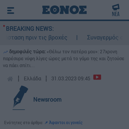
BREAKING NEWS:
ταση πριν τις βροχές
Συναγερμός στον Λ
δημοφιλές τώρα:
«Θέλω τον πατέρα μου»: 27χρονη
παρέσυρε νύφη λίγες ώρες μετά το γάμο της και ζητούσε
να πάει σπίτι...
┋
Ελλάδα
┋
31.03.2023 09:45
Newsroom
Ενότητες στο άρθρο:
📌 Άφαντοι οι γονείς