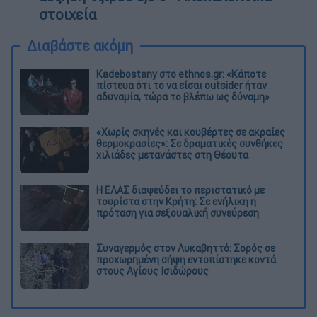
στοιχεία
Διαβάστε ακόμη
Kadebostany στο ethnos.gr: «Κάποτε
πίστευα ότι το να είσαι outsider ήταν
αδυναμία, τώρα το βλέπω ως δύναμη»
«Χωρίς σκηνές και κουβέρτες σε ακραίες
θερμοκρασίες»: Σε δραματικές συνθήκες
χιλιάδες μετανάστες στη Θέουτα
Η ΕΛΑΣ διαψεύδει το περιστατικό με
τουρίστα στην Κρήτη: Σε ενήλικη η
πρόταση για σεξουαλική συνεύρεση
Συναγερμός στον Λυκαβηττό: Σορός σε
προχωρημένη σήψη εντοπίστηκε κοντά
στους Αγίους Ισιδώρους