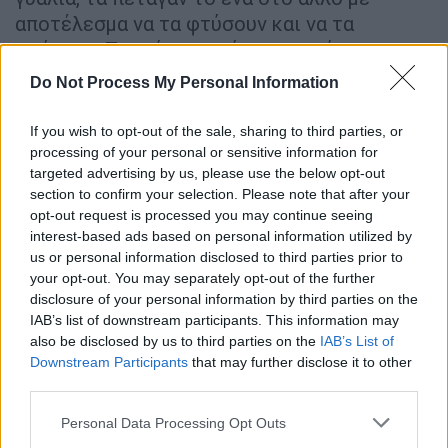
αποτέλεσμα να τα φτύσουν και να τα
σπάσουν. Της είπα να πάει στο σπίτι να
ηρεμήσει και εγώ θα επικοινωνούσα με το
Do Not Process My Personal Information
σχολείο», ανέφερε η κ. Ελένη μιλώντας στο
MEGA.
If you wish to opt-out of the sale, sharing to third parties, or
processing of your personal or sensitive information for
Άφαντοι οι γονείς
targeted advertising by us, please use the below opt-out
section to confirm your selection. Please note that after your
«Πήρα στο σχολείο τηλέφωνο, δεν είχαν
opt-out request is processed you may continue seeing
ιδέα για το περιστατικό, γιατί αυτό έγινε
interest-based ads based on personal information utilized by
us or personal information disclosed to third parties prior to
στο σχόλασμα, και τους ενημέρωσα ότι την
your opt-out. You may separately opt-out of the further
επόμενη μέρα θα πάω στο σχολείο. Ήρθε το
disclosure of your personal information by third parties on the
παιδί στο σπίτι, έκλαιγα και την καθησύχασα.
IAB’s list of downstream participants. This information may
Της ζήτησα να μου δώσει τα ονόματα των
also be disclosed by us to third parties on the
IAB’s List of
Downstream Participants
that may further disclose it to other
παιδιών. Μου είπε τα ονόματα και πήγα στο
third parties.
σχολείο. Εννοείται ότι το ένα παιδί τα
έριχνε στο άλλο. Αυτά τα γυαλιά τα είχε
Please note that this website/app uses one or more Google
Personal Data Processing Opt Outs
services and may gather and store information including but
πάρει ο πατέρας της και τα είχε πληρώσει 40