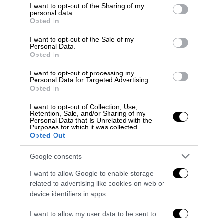
not limited to your visit or usage behaviour. You may click to
I want to opt-out of the Sharing of my
ευρώ. Δεν είναι το ποσό, δεν θα έδινα
personal data.
grant or deny consent to Google and its third-party tags to
Opted In
σημασία για το ποσό απλά δε μου άρεσε ο
use your data for below specified purposes in below Google
τρόπος και αυτό που έγινε», συνέχισε η κ.
consent section.
I want to opt-out of the Sale of my
Personal Data.
Ελένη.
Opted In
Για το περιστατικό η κ. Ελένη συνέχισε
I want to opt-out of processing my
Personal Data for Targeted Advertising.
λέγοντας πως, «Η δασκάλα είπε στα παιδιά
Opted In
να ενημερώσουν τους γονείς τους και να
φέρουν και τα λεφτά για να
I want to opt-out of Collection, Use,
Retention, Sale, and/or Sharing of my
αντικαταστήσουμε τα γυαλιά. Φεύγοντας με
Personal Data that Is Unrelated with the
Purposes for which it was collected.
πήρε το παιδί μου τηλέφωνο και μου είπε
Opted Out
πως της είπε το ένα παιδί «από εμένα δεν θα
Google consents
δεις λεφτά, αν θέλεις να πάρεις τα λεφτά,
έχω κάτι φίλους να σε στείλω να πας να
I want to allow Google to enable storage
κάνεις βίζιτα». Το παιδί αυτό είναι γύρω στα
related to advertising like cookies on web or
device identifiers in apps.
15 σαν την κόρη μου, είναι παιδιά γυμνασίου.
Όταν μου το είπε αυτό, ξαναπήρα τηλέφωνο
I want to allow my user data to be sent to