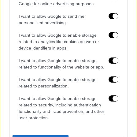
στο σχολείο φωνάζοντας και τους είπα να
Google for online advertising purposes.
φωνάξουν και τους γονείς των παιδιών.
I want to allow Google to send me
Ξαναπήγα στο σχολείο, οι γονείς άφαντοι. Τα
personalized advertising.
παιδιά μου είπε η καθηγήτρια ότι είναι
δύσκολα και ότι κάθε μέρα είναι στο
I want to allow Google to enable storage
γραφείο της. Ξέρω φατσικά τα παιδιά, δεν
related to analytics like cookies on web or
device identifiers in apps.
έχω δει τους γονείς τους».
I want to allow Google to enable storage
related to functionality of the website or app.
I want to allow Google to enable storage
related to personalization.
I want to allow Google to enable storage
related to security, including authentication
functionality and fraud prevention, and other
user protection.