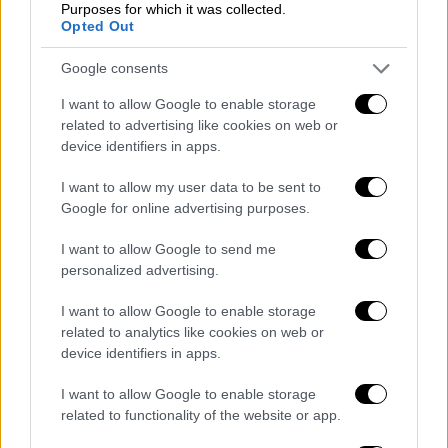
Οι άνδρες μεταφέρθηκαν στο Κέντρο Υγείας
Purposes for which it was collected.
Opted Out
με τους δύο να διακομίζονται στην Τρίπολη
λόγω των εγκαυμάτων που έφεραν στα χέρια
Google consents
και το στήθος.
I want to allow Google to enable storage
«Πήγα να το πετάξω και έσκασε
related to advertising like cookies on web or
device identifiers in apps.
κατευθείαν»
I want to allow my user data to be sent to
Νεαρός που τραυματίστηκε από
δυναμιτάκι
Google for online advertising purposes.
μίλησε στην ΕΡΤ
και εξήγησε πόσο εύκολο
είναι να χτυπήσει κάποιο παιδί από αυτές
I want to allow Google to send me
personalized advertising.
τις μικρές αλλά επικίνδυνες εκρήξεις:
«Όπως πήγα να το πετάξω σκάει
I want to allow Google to enable storage
κατευθείαν… Πάω να το πιάσω το παίρνω το
related to analytics like cookies on web or
ανάβω και με το που πάω να το πετάξω
device identifiers in apps.
σκάει κατευθείαν». Την ίδια στιγμή, ο
I want to allow Google to enable storage
πατέρας του νεαρού
νιώθει τυχερός που δεν
related to functionality of the website or app.
συνέβη τίποτε
σοβαρότερο
στον γιο του,