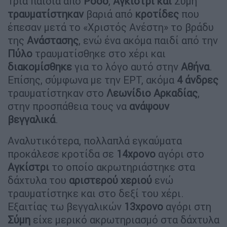
Τρία παιδιά από
Ρόδο
,
Αγκίστρι
και
Σύμη
τραυματίστηκαν
βαριά από
κροτίδες
που
έπεσαν μετά το «Χριστός Ανέστη» το βράδυ
της
Ανάστασης
, ενώ ένα ακόμα παιδί από την
Πύλο
τραυματίσθηκε στο χέρι και
διακομίσθηκε
για το λόγο αυτό στην
Αθήνα
.
Επίσης, σύμφωνα με την ΕΡΤ, ακόμα
4
άνδρες
τραυματίστηκαν στο
Λεωνίδιο
Αρκαδίας
,
στην προσπάθεια τους να
ανάψουν
βεγγαλικά
.
Αναλυτικότερα, πολλαπλά εγκαύματα
προκάλεσε κροτίδα σε
14χρονο
αγόρι στο
Αγκίστρι
το οποίο ακρωτηριάστηκε στα
δάχτυλα του
αριστερού
χεριού
ενώ
τραυματίστηκε και στο δεξί του χέρι.
Εξαιτίας τω βεγγαλικών
13χρονο
αγόρι στη
Σύμη
είχε μερικό ακρωτηριασμό στα δάχτυλα