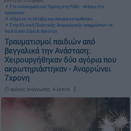
Ενότητες στο άρθρο:
📌 Στο νοσοκομείο και 7χρονη στη Ρόδο - «Κάηκε στο
πρόσωπο»
📌 «Πήγα να το πετάξω και έσκασε κατευθείαν»
📌 Στην Κλινική Πλαστικής Χειρουργικής αναρρώνουν τα
παιδιά από Σύμη & Αγκίστρι
Τραυματισμοί παιδιών από
βεγγαλικά την Ανάσταση:
Χειρουργήθηκαν δύο αγόρια που
ακρωτηριάστηκαν - Αναρρώνει
7χρονη
🕛 χρόνος ανάγνωσης: 4 λεπτά ┋