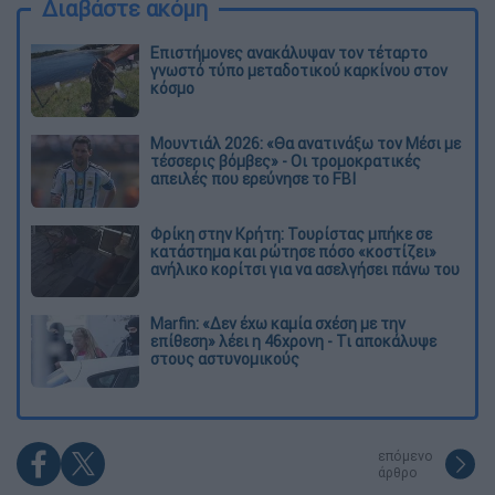
Διαβάστε ακόμη
Επιστήμονες ανακάλυψαν τον τέταρτο
γνωστό τύπο μεταδοτικού καρκίνου στον
κόσμο
Μουντιάλ 2026: «Θα ανατινάξω τον Μέσι με
τέσσερις βόμβες» - Οι τρομοκρατικές
απειλές που ερεύνησε το FBI
Φρίκη στην Κρήτη: Τουρίστας μπήκε σε
κατάστημα και ρώτησε πόσο «κοστίζει»
ανήλικο κορίτσι για να ασελγήσει πάνω του
Marfin: «Δεν έχω καμία σχέση με την
επίθεση» λέει η 46χρονη - Τι αποκάλυψε
στους αστυνομικούς
επόμενο
άρθρο