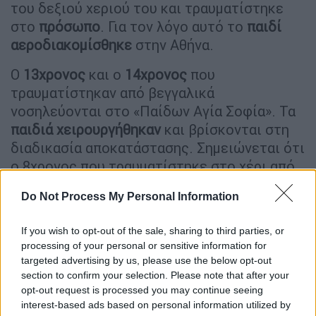
του δεξιού χεριού του και τραυματίστηκε
στο
πρόσωπο
. Για τον λόγο αυτό το
παιδί
αεροδιακομίσθηκε
στην Αθήνα.
Ο
13χρονος
και ο
14χρονος
που
τραυματίστηκαν από βεγγαλικά
νοσηλεύονται στο «Παίδων Αγία Σοφία». Τα
παιδιά χειρουργήθηκαν
και βρίσκονται στη
διαδικασία αποκατάστασης. Σημειώνεται ότι
ο 8χρονος που τραυματίστηκε στο χέρι από
κροτίδα στην Πύλο διακομίσθηκε και
Do Not Process My Personal Information
εκείνος στην Αθήνα.
Στο νοσοκομείο και 7χρονη στη Ρόδο -
If you wish to opt-out of the sale, sharing to third parties, or
processing of your personal or sensitive information for
«Κάηκε στο πρόσωπο»
targeted advertising by us, please use the below opt-out
section to confirm your selection. Please note that after your
Στο νοσοκομείο πέρασε τη νύχτα της
opt-out request is processed you may continue seeing
Ανάστασης 7χρονο κοριτσάκι στη Ρόδο. Ένα
interest-based ads based on personal information utilized by