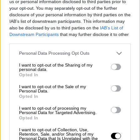
από τα βεγγαλικά που εκτοξεύθηκαν στο
us or personal information disclosed to third parties prior to
your opt-out. You may separately opt-out of the further
χωριό Μασσάρι το τραυμάτισαν
disclosure of your personal information by third parties on the
προκαλώντας του σοβαρά εγκαύματα.
IAB’s list of downstream participants. This information may
also be disclosed by us to third parties on the
IAB’s List of
«
Καμένο
στο πρόσωπο
, είναι εντάξει στο
Downstream Participants
that may further disclose it to other
σπίτι του, νοσηλεύτηκε ένα 24ωρο στο
third parties.
νοσοκομείο και πήγε στο σπίτι του. Έχει
Please note that this website/app uses one or more Google
Personal Data Processing Opt Outs
εγκαύματα[…] Κάτι πρέπει να γίνει, από το να
services and may gather and store information including but
απαγορευτούν που κυκλοφορούν στο
not limited to your visit or usage behaviour. You may click to
I want to opt-out of the Sharing of my
personal data.
εμπόριο, δεν λέγονται πια βεγγαλικά και
grant or deny consent to Google and its third-party tags to
Opted In
use your data for below specified purposes in below Google
δυναμιτάκια. Είναι δυναμίτες» τόνισε ο
consent section.
I want to opt-out of the Sale of my
Πρόεδρος Κοινότητας Μαλώνας, Νεκτάριος
Personal Data.
Μουστακέλλης.
Opted In
Πεδίο μάχης έγινε και το
Λεωνίδιο Αρκαδίας
I want to opt-out of processing my
Personal Data for Targeted Advertising.
όπου τέσσερα άτομα τραυματίστηκαν στην
Opted In
προσπάθειά τους να πυροδοτήσουν
I want to opt-out of Collection, Use,
βεγγαλικά στην ενορία του Αγίου Βασιλείου.
Retention, Sale, and/or Sharing of my
Personal Data that Is Unrelated with the