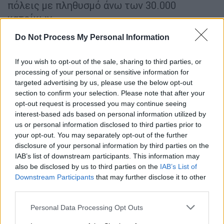
πόλεις με πληθυσμό άνω των 30.000
κατοίκων.
Από τις συγκοινωνιακές
μελέτες
που θα
Do Not Process My Personal Information
γίνουν για κάθε Περιφέρεια θα προκύψει και
If you wish to opt-out of the sale, sharing to third parties, or
ο υπολογισμός της ζήτησης ανά περίοδο του
processing of your personal or sensitive information for
έτους και με βάση την προέλευση-
targeted advertising by us, please use the below opt-out
προορισμό τους. Στον υπολογισμό των
section to confirm your selection. Please note that after your
μετακινήσεων θα υπάρχει πρόβλεψη και για
opt-out request is processed you may continue seeing
interest-based ads based on personal information utilized by
την επόμενη 10ετία.
us or personal information disclosed to third parties prior to
your opt-out. You may separately opt-out of the further
Σε ό,τι αφορά τις αστικές μεταφορές, ο
disclosure of your personal information by third parties on the
σχεδιασμός του δικτύου θα πρέπει να
IAB’s list of downstream participants. This information may
ικανοποιεί τα ακόλουθα κριτήρια:
also be disclosed by us to third parties on the
IAB’s List of
Downstream Participants
that may further disclose it to other
Ποσοστό εξυπηρέτησης μετακινήσεων
third parties.
άνω του 75% με τακτικά δρομολόγια.
Please note that this website/app uses one or more Google
Personal Data Processing Opt Outs
Το ποσοστό εδαφικής κάλυψης των
services and may gather and store information including but