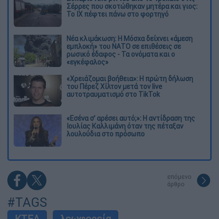
Σέρρες που σκοτώθηκαν μητέρα και γιος:
Το ΙΧ πέφτει πάνω στο φορτηγό
Νέα κλιμάκωση: Η Μόσχα δείχνει «άμεση
εμπλοκή» του ΝΑΤΟ σε επιθέσεις σε
ρωσικό έδαφος - Τα ονόματα και ο
«εγκέφαλος»
«Χρειάζομαι βοήθεια»: Η πρώτη δήλωση
του Πέρεζ Χίλτον μετά τον live
αυτοτραυματισμό στο TikTok
«Εσένα σ’ αρέσει αυτό;»: Η αντίδραση της
Ιουλίας Καλλιμάνη όταν της πέταξαν
λουλούδια στο πρόσωπο
επόμενο
άρθρο
#TAGS
ΚΤΕΛ
λεωφορεία