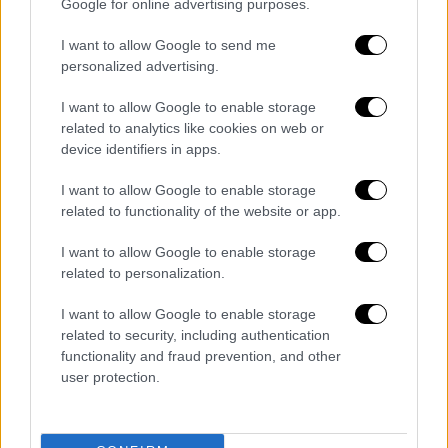
Google for online advertising purposes.
την ελαχιστοποίηση του χρόνου
I want to allow Google to send me
αναμονής.
personalized advertising.
Ο τύπος (χωρητικότητα) του
λεωφορείου να ανταποκρίνεται στην
I want to allow Google to enable storage
επιβατική ζήτηση σε ποσοστό 120%.
related to analytics like cookies on web or
device identifiers in apps.
Το κόστος και το κόμιστρο
I want to allow Google to enable storage
related to functionality of the website or app.
Το κόστος της εκτέλεσης τακτικών
δρομολογίων ορίζεται ως
το κόστος ανά
I want to allow Google to enable storage
χιλιόμετρο πολλαπλασιαζόμενο με τα
related to personalization.
χιλιόμετρα της γραμμής και τον αριθμό των
I want to allow Google to enable storage
δρομολογίων, σε ετήσια βάση
.
related to security, including authentication
functionality and fraud prevention, and other
Σύμφωνα με τα κριτήρια που καθορίστηκαν,
user protection.
θα πρέπει να αποδεικνύεται η βιωσιμότητα
των δρομολογίων, δηλαδή το κόστος
εκτέλεσης των δρομολογίων συνδυαζόμενο