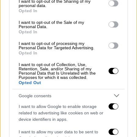
λεωφορειακών γραμμών να υπερβαίνει
not limited to your visit or usage behaviour. You may click to
I want to opt-out of the Sharing of my
personal data.
grant or deny consent to Google and its third-party tags to
το 70% με μέγιστη απόσταση
Opted In
use your data for below specified purposes in below Google
περπατήματος 250 μ.
consent section.
I want to opt-out of the Sale of my
Ενημέρωση επιβατικού κοινού του
Personal Data.
χρόνου διέλευσης του λεωφορείου από
Opted In
κάθε στάση (εάν είναι δυνατό σε
I want to opt-out of processing my
πραγματικό χρόνο).
Personal Data for Targeted Advertising.
Opted In
Χρονικός προγραμματισμός με βαθμό
αξιοπιστίας 95%.
I want to opt-out of Collection, Use,
Retention, Sale, and/or Sharing of my
Για την πραγματοποίηση του 60% των
Personal Data that Is Unrelated with the
Purposes for which it was collected.
μετακινήσεων να μην απαιτούνται
Opted Out
μετεπιβιβάσεις μεταξύ λεωφορείων.
Εάν απαιτούνται μετεπιβιβάσεις μεταξύ
Google consents
λεωφορείων, αυτές να μην υπερβαίνουν
I want to allow Google to enable storage
τη μία ανά μετακίνηση στο 80% των
related to advertising like cookies on web or
περιπτώσεων.
device identifiers in apps.
Αν προβλέπονται μετεπιβιβάσεις, τα
I want to allow my user data to be sent to
δρομολόγια να είναι συντονισμένα για