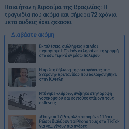
Ποια ήταν η Χιροσίμα της Βραζιλίας: Η
τραγωδία που ακόμα και σήμερα 72 χρόνια
μετά ουδείς έχει ξεχάσει
Διαβάστε ακόμη
Εκτελέσεις, συλλήψεις και νέοι
περιορισμοί: Το Ιράν σκληραίνει τη γραμμή
στο εσωτερικό εν μέσω πολέμου
Η πρώτη δήλωση της οικογένειας της
38χρονης Βρετανίδας που δολοφονήθηκε
στην Κυψέλη
Ντύθηκε «Χάρος», ανέβηκε στην οροφή
νοσοκομείου και κοιτούσε επίμονα τους
ασθενείς
«Όχι γκέι 17 Pro, αλλά σπασμένο 11άρι»:
Ρώσοι διαλύουν τα iPhone τους στο TikTok
για να... γίνουν πιο άνδρες