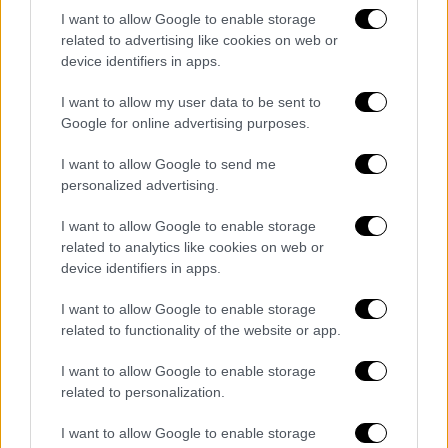
προηγούμενα κύματα της πανδημίας ήταν
I want to allow Google to enable storage
Νοσοκομείο covid, πλέον
ίσα που διαθέτει
related to advertising like cookies on web or
100 κλίνες
για τον κορονοϊό.
device identifiers in apps.
Από την άλλη στην πρόσφατη εφημερία του
I want to allow my user data to be sent to
ο Ευαγγελισμός ξεκίνησε να λειτουργεί με
Google for online advertising purposes.
μόλις δύο άδειες κλίνες, αφού όλα τα
I want to allow Google to send me
ελεύθερα κρεβάτια είχαν καταληφθεί το
personalized advertising.
βράδυ από περιστατικά covid. Συνέπεια ήταν
να χρειασθεί να
μετακινηθούν
με
I want to allow Google to enable storage
related to analytics like cookies on web or
ασθενοφόρα
από τα Επείγοντα 30
device identifiers in apps.
περιστατικά
, που διακομίσθηκαν τελικά στο
Σισμανόγλειο και την Παμμακάριστο.
I want to allow Google to enable storage
related to functionality of the website or app.
Η κατάσταση αναμένεται να γίνει
ακόμη πιο
αφόρητη
το επόμενο διάστημα οπότε και οι
I want to allow Google to enable storage
related to personalization.
ειδικοί εκτιμούν ότι θα έχουμε
περαιτέρω
αύξηση της θετικότητας
.
I want to allow Google to enable storage