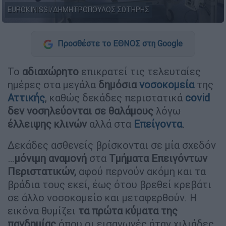
EUROKINISSI/ΔΗΜΗΤΡΟΠΟΥΛΟΣ ΣΩΤΗΡΗΣ
Προσθέστε το ΕΘΝΟΣ στη Google
Το
αδιαχώρητο
επικρατεί τις τελευταίες
ημέρες στα μεγάλα
δημόσια
νοσοκομεία
της
Αττικής
, καθώς δεκάδες περιστατικά
covid
δεν νοσηλεύονται σε θαλάμους
λόγω
έλλειψης κλινών
αλλά στα
Επείγοντα
.
Δεκάδες ασθενείς βρίσκονται σε μία σχεδόν
…
μόνιμη αναμονή
στα
Τμήματα Επειγόντων
Περιστατικών,
αφού περνούν ακόμη και τα
βράδια τους εκεί, έως ότου βρεθεί κρεβάτι
σε άλλο νοσοκομείο και μεταφερθούν. Η
εικόνα θυμίζει
τα πρώτα κύματα της
πανδημίας
όπου οι εισαγωγές ήταν χιλιάδες