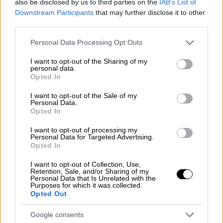
κυρίως επειδή, όπως μεταφέρουν καλά
also be disclosed by us to third parties on the
IAB’s List of
Downstream Participants
that may further disclose it to other
γνωρίζοντες στο
ethnos.gr
,
δεν πιέστηκαν οι
third parties.
Διευθυντές των κλινικών να διαθέσουν τα
κρεβάτια τους για τον κορονοϊό
. Πολλοί εξ
Please note that this website/app uses one or more Google
Personal Data Processing Opt Outs
services and may gather and store information including but
αυτών αρνούνται να ασχοληθούν και πάλι
not limited to your visit or usage behaviour. You may click to
I want to opt-out of the Sharing of my
μόνο με την πανδημία, όπως αντίστοιχα και
personal data.
grant or deny consent to Google and its third-party tags to
Opted In
οι πανεπιστημιακές κλινικές.
use your data for below specified purposes in below Google
consent section.
I want to opt-out of the Sale of my
Ταυτόχρονα οι καλοκαιρινές άδειες του
Personal Data.
Opted In
προσωπικού δυσκολεύουν ακόμη
περισσότερο τις συνθήκες, αφού δεν
I want to opt-out of processing my
Personal Data for Targeted Advertising.
υπάρχουν εργαζόμενοι να συμβάλλουν στους
Opted In
πάσχοντες, σε νοσοκομεία που είναι ήδη
υποστελεχωμένα.
I want to opt-out of Collection, Use,
Retention, Sale, and/or Sharing of my
Personal Data that Is Unrelated with the
Είναι ενδεικτικό ότι το Νοσοκομείο
Purposes for which it was collected.
Opted Out
Σωτηρία που εξειδικεύεται σε
πνευμονολογικά περιστατικά και στα
Google consents