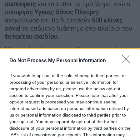
συσκέψεις
για να λυθεί το πρόβλημα, ενώ ο
υ
πουργός Υγείας Θάνος Πλεύρη
ς
ανακοίνωσε ότι θα διατεθούν
500 κλίνες
covid
το επόμενο διάστημα στο πλαίσιο του
έκτακτου σχεδίου
.
Μέχρι τότε όμως τα μεγάλα νοσοκομεία της
Αθήνας
ασφυκτιούν
και οι ασθενείς με
Do Not Process My Personal Information
κορονοϊό βασανίζονται περιμένοντας στα
Επείγοντα να μεταφερθούν σε άλλα
If you wish to opt-out of the sale, sharing to third parties, or
νοσοκομεία όπου μπορεί να υπάρχει χώρος
processing of your personal or sensitive information for
targeted advertising by us, please use the below opt-out
για να νοσηλευτούν.
section to confirm your selection. Please note that after your
Γιατί επικρατεί χάος
opt-out request is processed you may continue seeing
interest-based ads based on personal information utilized by
us or personal information disclosed to third parties prior to
Η κατάσταση δεν έχει διαμορφωθεί τυχαία
your opt-out. You may separately opt-out of the further
έτσι. Το υπουργείο Υγείας καθυστέρησε
disclosure of your personal information by third parties on the
όπως φαίνεται να ανοίξει απλές κλίνες covid
IAB’s list of downstream participants. This information may