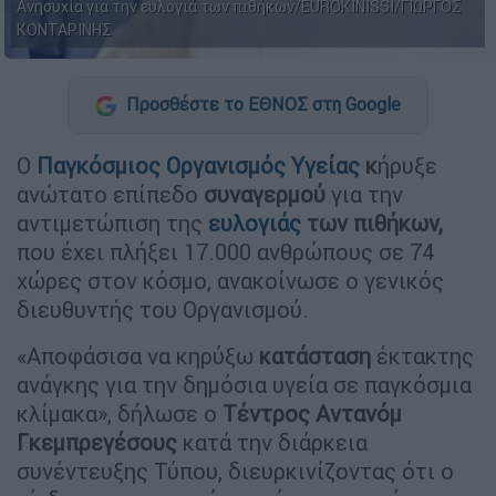
Ανησυχία για την ευλογιά των πιθήκων/EUROKINISSI/ΓΙΩΡΓΟΣ
ΚΟΝΤΑΡΙΝΗΣ
Προσθέστε το ΕΘΝΟΣ στη Google
Ο
Παγκόσμιος Οργανισμός Υγείας
κ
ήρυξε
ανώτατο επίπεδο
συναγερμού
για την
αντιμετώπιση της
ευλογιάς
των πιθήκων,
που έχει πλήξει 17.000 ανθρώπους σε 74
χώρες στον κόσμο, ανακοίνωσε ο γενικός
διευθυντής του Οργανισμού.
«Αποφάσισα να κηρύξω
κατάσταση
έκτακτης
ανάγκης για την δημόσια υγεία σε παγκόσμια
κλίμακα», δήλωσε ο
Τέντρος Αντανόμ
Γκεμπρεγέσους
κατά την διάρκεια
συνέντευξης Τύπου, διευρκινίζοντας ότι ο