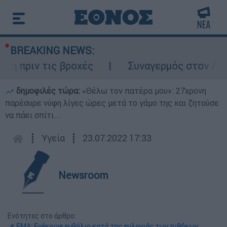
BREAKING NEWS:
ριν τις βροχές
Συναγερμός στον Λυκαβητ
δημοφιλές τώρα:
«Θέλω τον πατέρα μου»: 27χρονη
παρέσυρε νύφη λίγες ώρες μετά το γάμο της και ζητούσε
να πάει σπίτι...
┋
Υγεία
┋
23.07.2022 17:33
Newsroom
Ενότητες στο άρθρο:
📌 ΕΜΑ: Ενέκρινε εμβόλιο κατά της ευλογιάς των πιθήκων