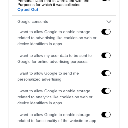
Personal Data that Is Unrelated with the
Purposes for which it was collected.
Εγκρίθηκε κατά της ευλογιάς των πιθήκων
Opted Out
λόγω της ομοιότητας μεταξύ αυτού του ιού
και του ιού της ευλογιάς.
Google consents
I want to allow Google to enable storage
Ο γενικός διευθυντής του ΠΟΥ Τέντρος
related to advertising like cookies on web or
Αντανόμ Γκεμπρεγέσους τόνισε
ότι
device identifiers in apps.
"ανησυχεί" από την αύξηση του αριθμού των
κρουσμάτων της ευλογιάς των πιθήκων κατά
I want to allow my user data to be sent to
Google for online advertising purposes.
την έναρξη συνεδρίασης της επιτροπής
εκτάκτων καταστάσεων, ζητώντας τη
I want to allow Google to send me
συμβουλή των ειδικών. Ο επικεφαλής του
personalized advertising.
ΠΟΥ έχει την ευθύνη για την κήρυξη
I want to allow Google to enable storage
έκτακτης ανάγκης για τη δημόσια υγεία
related to analytics like cookies on web or
διεθνούς ενδιαφέροντος, το υψηλότερο
device identifiers in apps.
επίπεδο συναγερμού του οργανισμού υγείας,
με βάση τις συστάσεις της επιτροπής.
I want to allow Google to enable storage
related to functionality of the website or app.
Περισσότερα από 15.300 κρούσματα