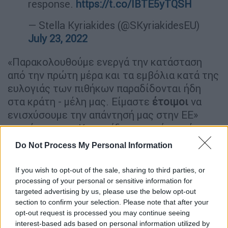
response.
https://t.co/IBTE5yTQSH
— Stella Kyriakides (@SKyriakidesEU)
July 23, 2022
«Παρακολουθούμε ενεργά την κατάσταση
από την πρώτη μέρα και τα εμβόλια κατά της
ευλογιάς των πιθήκων παραδίδονται ήδη
στα κράτη - μέλη μας. Είμαστε
έτοιμοι
να
ενισχύσουμε την απάντησή μας στην ΕΕ»
επισήμανε η κ. Κυριακίδου με ανάρτησή της
στο twitter.
Do Not Process My Personal Information
ΕΜΑ: Ενέκρινε εμβόλιο κατά της
If you wish to opt-out of the sale, sharing to third parties, or
ευλογιάς των πιθήκων
processing of your personal or sensitive information for
targeted advertising by us, please use the below opt-out
Yπενθυμίζεται ότι την Παρασκευή
section to confirm your selection. Please note that after your
ο
Ευρωπαϊκός Οργανισμός Φαρμάκων
(EMA)
opt-out request is processed you may continue seeing
interest-based ads based on personal information utilized by
δήλωσε ότι ενέκρινε τη χρήση ενός