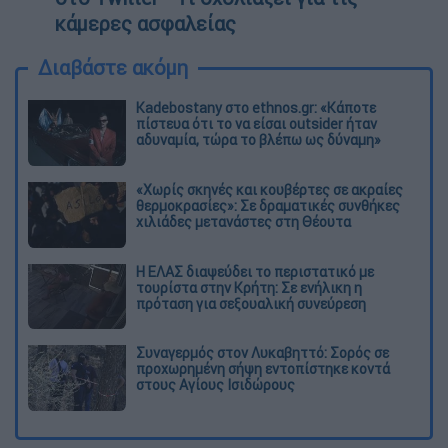
κάμερες ασφαλείας
Διαβάστε ακόμη
Kadebostany στο ethnos.gr: «Κάποτε
πίστευα ότι το να είσαι outsider ήταν
αδυναμία, τώρα το βλέπω ως δύναμη»
«Χωρίς σκηνές και κουβέρτες σε ακραίες
θερμοκρασίες»: Σε δραματικές συνθήκες
χιλιάδες μετανάστες στη Θέουτα
Η ΕΛΑΣ διαψεύδει το περιστατικό με
τουρίστα στην Κρήτη: Σε ενήλικη η
πρόταση για σεξουαλική συνεύρεση
Συναγερμός στον Λυκαβηττό: Σορός σε
προχωρημένη σήψη εντοπίστηκε κοντά
στους Αγίους Ισιδώρους