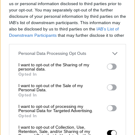
us or personal information disclosed to third parties prior to
εμβολίου κατά της
ευλογιάς
στον άνθρωπο
your opt-out. You may separately opt-out of the further
για να επεκτείνει τη χρήση του κατά της
disclosure of your personal information by third parties on the
εξάπλωσης της ευλογιάς των πιθήκων, η
IAB’s list of downstream participants. This information may
οποία θα μπορούσε να σημάνει το επίπεδο
also be disclosed by us to third parties on the
IAB’s List of
Downstream Participants
that may further disclose it to other
μέγιστου συναγερμού του ΠΟΥ.
third parties.
Το πράσινο φως του ΕΜΑ δίνεται καθώς ο
Please note that this website/app uses one or more Google
Personal Data Processing Opt Outs
κόσμος περιμένει τα αποτελέσματα των
services and may gather and store information including but
not limited to your visit or usage behaviour. You may click to
I want to opt-out of the Sharing of my
ειδικών μετά μια συνεδρίαση χθες, Πέμπτη,
personal data.
grant or deny consent to Google and its third-party tags to
της επιτροπής εκτάκτων καταστάσεων του
Opted In
use your data for below specified purposes in below Google
ΠΟΥ
, του οποίου ο γενικός διευθυντής
consent section.
I want to opt-out of the Sale of my
δήλωσε ότι ανησυχεί από την αύξηση του
Personal Data.
Opted In
αριθμού των κρουσμάτων της ευλογιάς των
πιθήκων ανά τον κόσμο.
I want to opt-out of processing my
Personal Data for Targeted Advertising.
Opted In
Το εμβόλιο Imvanex, της δανέζικης εταιρίας
Bavarian Nordic, έχει εγκριθεί στην ΕΕ από
I want to opt-out of Collection, Use,
Retention, Sale, and/or Sharing of my
το 2013 για την πρόληψη της ευλογιάς.