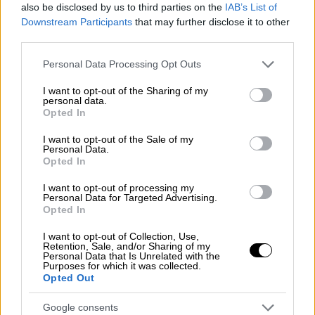
also be disclosed by us to third parties on the
IAB’s List of
Υπουργό.
Downstream Participants
that may further disclose it to other
third parties.
Μέλη της Επιτροπής είναι:
Please note that this website/app uses one or more Google
Personal Data Processing Opt Outs
Λάγιου Παγώνα
services and may gather and store information including but
Χατζηχριστοδούλου Χρήστος
not limited to your visit or usage behaviour. You may click to
I want to opt-out of the Sharing of my
personal data.
Κοτανίδου Αναστασία
grant or deny consent to Google and its third-party tags to
Opted In
Νένα Ευαγγελία
use your data for below specified purposes in below Google
consent section.
Μαγιορκίνης Γκίκας.
I want to opt-out of the Sale of my
Personal Data.
Opted In
Σύμφωνα με πληροφορίες του
ethnos.gr
οι
αλλαγές στον ΕΟΔΥ έχουν ξεκινήσει να
I want to opt-out of processing my
Personal Data for Targeted Advertising.
συζητούνται εδώ και καιρό, ενώ το θέμα
Opted In
έχει φθάσει και στην κεντρική κυβέρνηση.
I want to opt-out of Collection, Use,
Με βάση τις ίδιες πηγές, ο ΕΟΔΥ θα πρέπει
Retention, Sale, and/or Sharing of my
Personal Data that Is Unrelated with the
να εστιάζει πλέον και σε θέματα δημόσια
Purposes for which it was collected.
υγείας τα οποία εξάλλου αποτελούν και
Opted Out
βασικό αντικείμενο του Οργανισμού.
Google consents