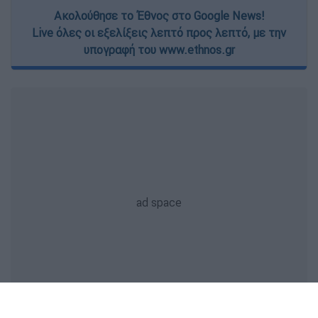
Ακολούθησε το Έθνος στο Google News!
Live όλες οι εξελίξεις λεπτό προς λεπτό, με την
υπογραφή του www.ethnos.gr