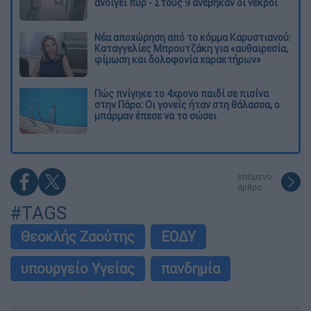
ανοίγει πυρ - Στους 9 ανέβηκαν οι νεκροί
Νέα αποχώρηση από το κόμμα Καρυστιανού:
Καταγγελίες Μπρουτζάκη για «αυθαιρεσία,
φίμωση και δολοφονία χαρακτήρων»
Πώς πνίγηκε το 4χρονο παιδί σε πισίνα
στην Πάρο: Οι γονείς ήταν στη θάλασσα, ο
μπάρμαν έπεσε να το σώσει
επόμενο
άρθρο
#TAGS
Θεοκλής Ζαούτης
ΕΟΔΥ
υπουργείο Υγείας
πανδημία