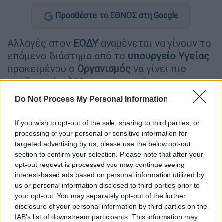
Προσθέστε το ΕΘΝΟΣ στη Google
Αλλαγές στον
ΕΟΔΥ
αναμένεται να γίνουν το
επόμενο διάστημα από το
υπουργείο Υγείας
προκειμένου ο
Οργανισμός
να γίνει πιο
αποδοτικός. Άλλωστε η ηγεσία του
υπουργείου Υγείας
διαπίστωσε σοβαρές
Do Not Process My Personal Information
δυσλειτουργίες στον
ΕΟΔΥ
που βγήκαν στην
επιφάνεια λόγω και της
πανδημίας
, όπως
If you wish to opt-out of the sale, sharing to third parties, or
μεταφέρουν υψηλόβαθμες πηγές
processing of your personal or sensitive information for
targeted advertising by us, please use the below opt-out
του
ethnos.gr
.
section to confirm your selection. Please note that after your
opt-out request is processed you may continue seeing
Ο υπουργός Υγείας
Θάνος Πλεύρης
για τον
interest-based ads based on personal information utilized by
λόγο αυτό συγκροτεί 5μελη επιστημονική
us or personal information disclosed to third parties prior to
επιτροπή για την υποστήριξη του έργου του
your opt-out. You may separately opt-out of the further
ΕΟΔΥ. Έργο της Επιτροπής είναι η σύνταξη
disclosure of your personal information by third parties on the
εισηγήσεων και προτάσεων προς τον
IAB’s list of downstream participants. This information may