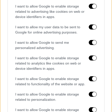
Η
ηγεσία του υπουργείου Υγείας
πάντως
I want to allow Google to enable storage
επιχειρεί να δημιουργήσει έναν νέο
related to advertising like cookies on web or
Οργανισμό που θα σχεδιάζει μακροχρόνια
device identifiers in apps.
προγράμματα για τη δημόσια υγείας, ενώ θα
I want to allow my user data to be sent to
προετοιμάζει και τις υπηρεσίες για
Google for online advertising purposes.
ενδεχόμενες επιδημίες και προβλήματα
I want to allow Google to send me
υγείας στον πληθυσμό.
personalized advertising.
Να υπενθυμιστεί ότι πρόσφατα ορίστηκε
I want to allow Google to enable storage
νέο ΔΣ στον ΕΟΔΥ στον οποίο Πρόεδρος
related to analytics like cookies on web or
device identifiers in apps.
παραμένει ο Θεοκλής Ζαούτης.
I want to allow Google to enable storage
ΟΛΕΣ ΟΙ ΕΙΔΗΣΕΙΣ
related to functionality of the website or app.
Κωνσταντινούπολη: «Αν δεν είχαμε
I want to allow Google to enable storage
συλλάβει την γυναίκα θα είχε διαφύγει
related to personalization.
στην Ελλάδα», είπε ο Σοϊλού από το
σημείο της έκρηξης
I want to allow Google to enable storage