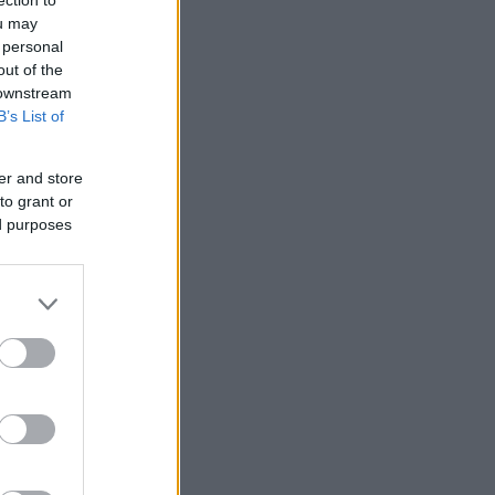
ection to
ou may
 personal
out of the
 downstream
B’s List of
er and store
to grant or
ed purposes