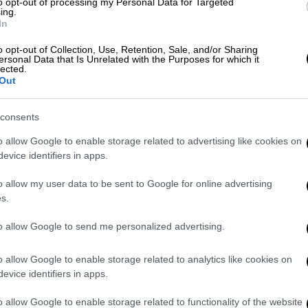
to opt-out of processing my Personal Data for Targeted
ίκνυνται μόνο όταν
ing.
μικροβιακή λοίμωξη.
Σε
στρεπτόκοκκο
ή
In
τικά. Είναι πολλές οι εποχικές ιώσεις. Όσο
o opt-out of Collection, Use, Retention, Sale, and/or Sharing
ας, τόσο καλύτερα γιατί κάνουμε
ακριβή
ersonal Data that Is Unrelated with the Purposes for which it
lected.
ώντας ότι «με λήψη επιχρίσματος μέσα σε
Out
ουμε
οικονομία αντιβιοτικών»
.
consents
σημαίνει ότι πέρυσι ο
αριθμός των ασθενών
επισκέψεις στα εξωτερικά ιατρεία, ενώ
o allow Google to enable storage related to advertising like cookies on
evice identifiers in apps.
o allow my user data to be sent to Google for online advertising
s.
ι
σαφώς μικρότερες από πέρυσι
. Με τα
to allow Google to send me personalized advertising.
στελεχών της
Όμικρον
και της
όσος είναι καλύτερα ελεγχόμενη, ηπιότερη»,
o allow Google to enable storage related to analytics like cookies on
evice identifiers in apps.
o allow Google to enable storage related to functionality of the website
ι πάσχοντες από υποκείμενα νοσήματα «να