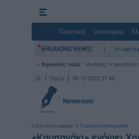
Πολιτική
Οικονομία
Ελ
ώθηκαν τρία αεροσκάφη
BREAKING NEWS:
Η «ακτινογραφία»
δημοφιλές τώρα:
Μυστράς: Η πρώτη εκτί
┋
Υγεία
┋
06.12.2022 21:40
Newsroom
Ενότητες στο άρθρο:
📌 Τι είπε για τον κορονοϊό
«Καμπανάκι» ενόψει Χρ