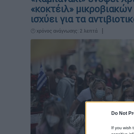
«κοκτέιλ» μικροβιακών 
ισχύει για τα αντιβιοτικ
🕛 χρόνος ανάγνωσης: 2 λεπτά ┋
Do Not Pr
If you wish 