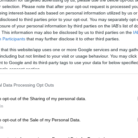
formation for targeted advertising by us, please use the below opt-out s
r selection. Please note that after your opt-out request is processed y
eing interest-based ads based on personal information utilized by us or
disclosed to third parties prior to your opt-out. You may separately opt-
losure of your personal information by third parties on the IAB’s list of
. This information may also be disclosed by us to third parties on the
IA
Participants
that may further disclose it to other third parties.
 that this website/app uses one or more Google services and may gath
including but not limited to your visit or usage behaviour. You may click 
 to Google and its third-party tags to use your data for below specifi
ogle consent section.
 το ΕΘΝΟΣ στη Google
l Data Processing Opt Outs
ιδικοί ενόψει των
γιορτών
, καθώς
γρίπης
και
ιώσεων
του αναπνευστικού
,
o opt-out of the Sharing of my personal data.
που βρίσκονται σε έξαρση.
In
ος – παθολόγος
Χαράλαμπος Γώγος
μέχρι
o opt-out of the Sale of my Personal Data.
ης χρήσης μάσκας, ειδικά στα παιδιά. Η
In
ιμικροβιακή