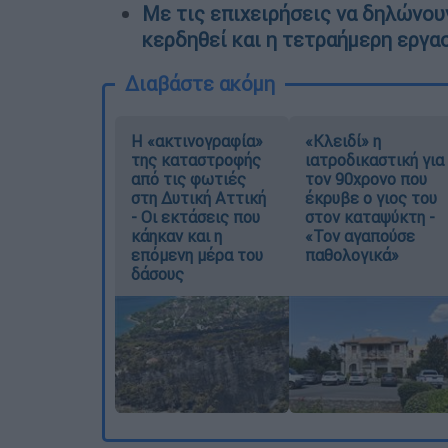
Με τις επιχειρήσεις να δηλώνου
κερδηθεί και η τετραήμερη εργασ
Διαβάστε ακόμη
Η «ακτινογραφία»
«Κλειδί» η
της καταστροφής
ιατροδικαστική για
από τις φωτιές
τον 90χρονο που
στη Δυτική Αττική
έκρυβε ο γιος του
- Οι εκτάσεις που
στον καταψύκτη -
κάηκαν και η
«Τον αγαπούσε
επόμενη μέρα του
παθολογικά»
δάσους