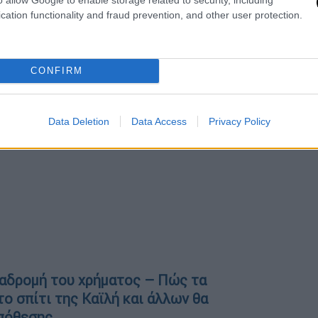
cation functionality and fraud prevention, and other user protection.
CONFIRM
Data Deletion
Data Access
Privacy Policy
διαδρομή του χρήματος – Πώς τα
ο σπίτι της Καϊλή και άλλων θα
υπόθεσης