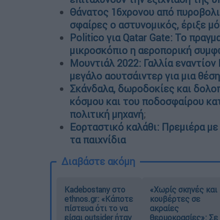
Θάνατος 16χρονου από πυροβολισ
σφαίρες ο αστυνομικός, έριξε μό
Politico για Qatar Gate: Το πραγ
μικροσκόπιο η αεροπορική συμφ
Μουντιάλ 2022: Γαλλία εναντίον
μεγάλο αουτσάιντερ για μια θέση
Σκάνδαλα, δωροδοκίες και δολοπ
κόσμου και του ποδοσφαίρου κατέ
πολιτική μηχανή
;
Εορταστικό καλάθι: Πρεμιέρα με
τα παιχνίδια
Διαβάστε ακόμη
Kadebostany στο
«Χωρίς σκηνές και
ethnos.gr: «Κάποτε
κουβέρτες σε
πίστευα ότι το να
ακραίες
είσαι outsider ήταν
θερμοκρασίες»: Σε