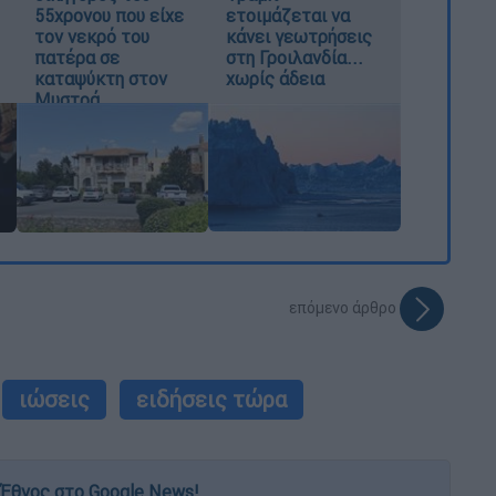
55χρονου που είχε
ετοιμάζεται να
τον νεκρό του
κάνει γεωτρήσεις
πατέρα σε
στη Γροιλανδία...
καταψύκτη στον
χωρίς άδεια
Μυστρά
επόμενο άρθρο
ιώσεις
ειδήσεις τώρα
Έθνος στο Google News!