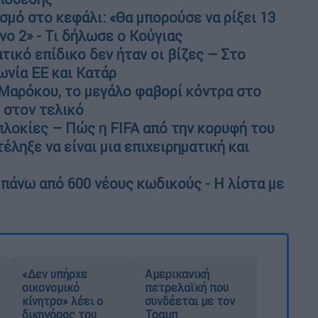
μό στο κεφάλι: «Θα μπορούσε να ρίξει 13
νο 2» - Τι δήλωσε ο Κούγιας
ματικό επίδικο δεν ήταν οι βίζες – Στο
ωνία ΕΕ και Κατάρ
 Μαρόκου, το μεγάλο φαβορί κόντρα στο
 στον τελικό
λοκίες – Πώς η FIFA από την κορυφή του
ληξε να είναι μια επιχειρηματική και
 πάνω από 600 νέους κωδικούς - Η λίστα με
«Δεν υπήρχε
Αμερικανική
οικονομικό
πετρελαϊκή που
κίνητρο» λέει ο
συνδέεται με τον
δικηγόρος του
Τραμπ