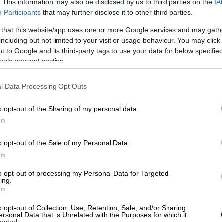
. This information may also be disclosed by us to third parties on the
IA
Participants
that may further disclose it to other third parties.
γέλλει ότι έβαλαν το άρρωστο παιδί
ρμανση και έσταζε
 that this website/app uses one or more Google services and may gath
including but not limited to your visit or usage behaviour. You may click 
 to Google and its third-party tags to use your data for below specifi
ogle consent section.
 στην Ευρώπη - Αυξημένα κρούσματα
Ισπανία και Σουηδία
l Data Processing Opt Outs
o opt-out of the Sharing of my personal data.
In
νωμένου Βασιλείου
και διευθύντρια στην
o opt-out of the Sale of my Personal Data.
δου
, μίλησε στην ΕΡΤ σχετικά.
In
ι 16 παιδιά.
Το τελευταίο ήταν 12 χρονών,
to opt-out of processing my Personal Data for Targeted
Χτες συνέβη κάτι πολύ σημαντικό: Με
ing.
In
έντρο του Λονδίνου, ιδιαιτέρως επιφανής,
ίναι σε ένα από τα πιο ακριβά σχολεία.
o opt-out of Collection, Use, Retention, Sale, and/or Sharing
ersonal Data that Is Unrelated with the Purposes for which it
ωσε ξαφνικά, 4 ετών, τη Δευτέρα το βράδυ,
lected.