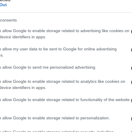
Out
ιό – Human Metapneumovirus. Είναι μια
 οι ιοί, αλλά δεν τους βλέπαμε, δεν είχαμε
consents
γιών σε αυτή την ηλικία», είπε.
o allow Google to enable storage related to advertising like cookies on
εις παιδιά από αυτούς τους ιούς
evice identifiers in apps.
εψε με την οικογένειά του στη Γερμανία,
o allow my user data to be sent to Google for online advertising
πτη, την Παρασκευή δεν πήγε λόγω πυρετού.
s.
ία, διασωληνώθηκε και κατέληξε τη
to allow Google to send me personalized advertising.
ων παιδιών είναι πανικόβλητες. Φοβούνται
 να χάνεις παιδιά από αυτούς τους ιούς ή να
o allow Google to enable storage related to analytics like cookies on
. Το να βλέπεις αυτούς τους ιούς τους
evice identifiers in apps.
ς να αποδεκατίζουν παιδιά», σημείωσε.
o allow Google to enable storage related to functionality of the website
o allow Google to enable storage related to personalization.
o allow Google to enable storage related to security, including