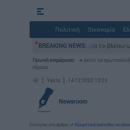
Πολιτική
Οικονομία
Ελ
tsider ήταν αδυναμία, τώρα το βλέπω ως δύναμη»
BREAKING NEWS:
Πρωινή ενημέρωση:
➔ Δείτε τα πρωτοσέλι
σήμερα
┋
Υγεία
┋
14.12.2022 13:23
Newsroom
Ενότητες στο άρθρο:
📌 Εξαιρετικά ασύνηθες να χάνε