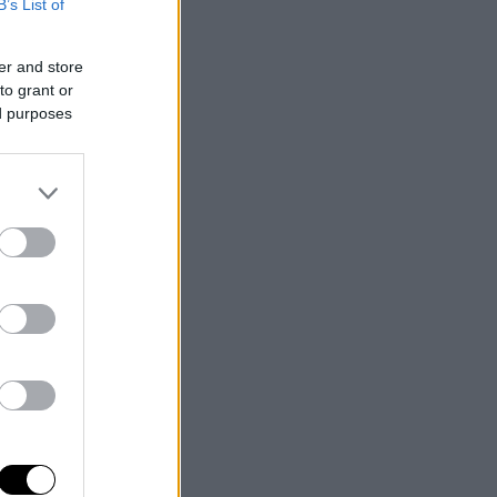
B’s List of
er and store
to grant or
ed purposes