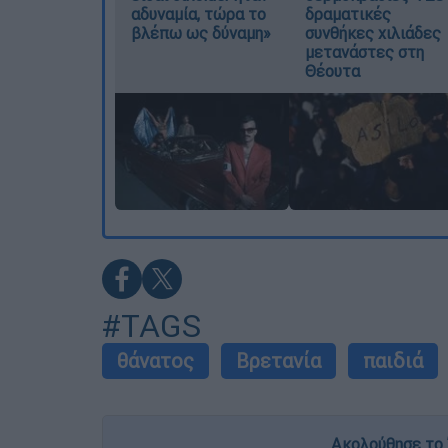
αδυναμία, τώρα το
δραματικές
βλέπω ως δύναμη»
συνθήκες χιλιάδες
μετανάστες στη
Θέουτα
#TAGS
θάνατος
Βρετανία
παιδιά
Ακολούθησε το 