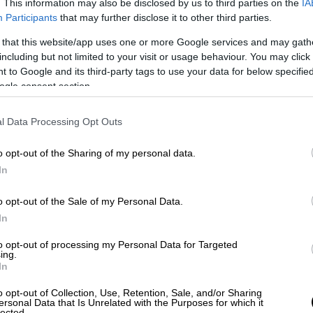
. This information may also be disclosed by us to third parties on the
IA
Participants
that may further disclose it to other third parties.
 that this website/app uses one or more Google services and may gath
including but not limited to your visit or usage behaviour. You may click 
 to Google and its third-party tags to use your data for below specifi
ogle consent section.
l Data Processing Opt Outs
ξη «Όρθρος»
o opt-out of the Sharing of my personal data.
αι στη χώρα μας η μετάλλαξη «Όρθρος», η
In
 Ο καθηγητής Πνευμονολογίας Εντατικής
εόδωρος Βασιλακόπουλος
εξήγησε ότι ο
o opt-out of the Sale of my Personal Data.
υ Κενταύρου.
«Δε φαίνεται ακόμα και στην
In
αυξημένη νοσογόνο δύναμη ή αυξημένη
to opt-out of processing my Personal Data for Targeted
η που είχε ο «Δέλτα» και αυτό είχε φοβίσει
ing.
In
 πνευμονολόγος στην ΕΡΤ.
o opt-out of Collection, Use, Retention, Sale, and/or Sharing
νώμη είπε ότι «δεν ανησυχεί προς το παρόν
ersonal Data that Is Unrelated with the Purposes for which it
lected.