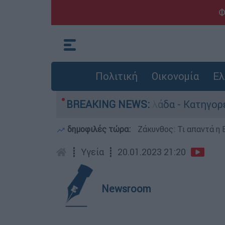
Φ
Πολιτική
Οικονομία
Ελ
ωποκτονίες στην Ελλάδα - Κατηγορείται και γι
BREAKING NEWS:
δημοφιλές τώρα:
Ζάκυνθος: Τι απαντά η 
┋
Υγεία
┋
20.01.2023 21:20
Newsroom