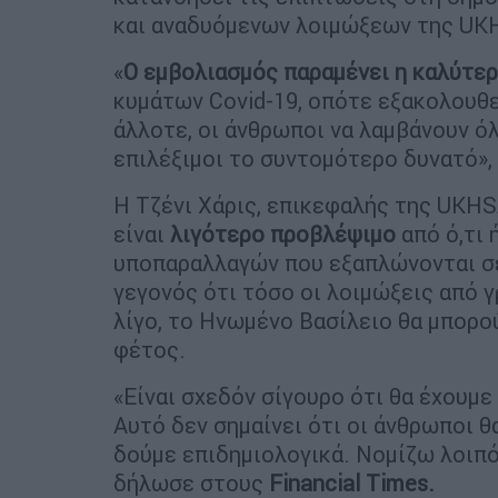
και αναδυόμενων λοιμώξεων της UKH
«
Ο εμβολιασμός παραμένει η καλύτερ
κυμάτων Covid-19, οπότε εξακολουθε
άλλοτε, οι άνθρωποι να λαμβάνουν όλε
επιλέξιμοι το συντομότερο δυνατό», 
Η Τζένι Χάρις, επικεφαλής της UKHS
είναι
λιγότερο προβλέψιμο
από ό,τι 
υποπαραλλαγών που εξαπλώνονται σε
γεγονός ότι τόσο οι λοιμώξεις από γ
λίγο, το Ηνωμένο Βασίλειο θα μπορο
φέτος.
«Είναι σχεδόν σίγουρο ότι θα έχουμε
Αυτό δεν σημαίνει ότι οι άνθρωποι θ
δούμε επιδημιολογικά. Νομίζω λοιπό
δήλωσε στους
Financial Times.