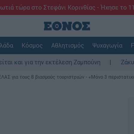
ωτιά τώρα στο Στεφάνι Κορινθίας - Ήχησε το 1
λάδα
Κόσμος
Αθλητισμός
Ψυχαγωγία
F
α την εκτέλεση Ζαμπούνη
Ζάκυνθος: Τι απα
ΕΛΑΣ για τους 8 βιασμούς τουριστριών - «Μόνο 3 περιστατικ