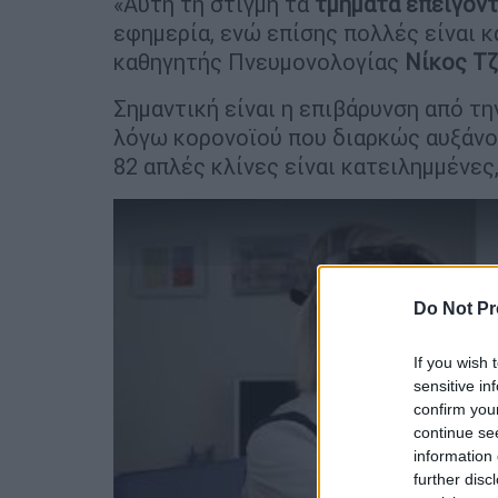
«Αυτή τη στιγμή τα
τμήματα επειγόν
εφημερία, ενώ επίσης πολλές είναι κ
καθηγητής Πνευμονολογίας
Νίκος Τ
Σημαντική είναι η επιβάρυνση από τη
λόγω κορονοϊού που διαρκώς αυξάνον
82 απλές κλίνες είναι κατειλημμένες,
Do Not Pr
If you wish 
sensitive in
confirm you
continue se
information 
further disc