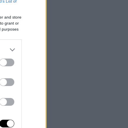
B’s List of
er and store
to grant or
ed purposes