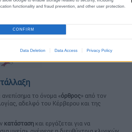
cation functionality and fraud prevention, and other user protection.
CONFIRM
Data Deletion
Data Access
Privacy Policy
ετάλλαξη
 ανεπίσημα το όνομα «
όρθρος
» από τον
ογίας, αδελφό του Κέρβερου και της
ην
κατάσταση
και εργάζεται για να
ια υγεία», ανέφερε η διευθύντρια κλινικών