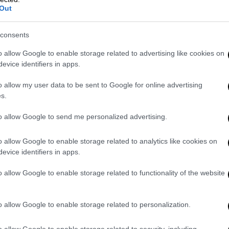
ητα η συγκεκριμένη υποπαραλλαγή» καθώς
Out
εγχο.
consents
ίσημα στοιχεία της Υπηρεσίας Ασφάλειας
ραλλαγή
Όρθρος γνωστή ως CH.1.1, ήδη
o allow Google to enable storage related to advertising like cookies on
 Αγγλίας. Από τον περασμένο Νοέμβριο
evice identifiers in apps.
ατα, η υποπαραλλαγή αντιπροσωπεύει
o allow my user data to be sent to Google for online advertising
 – αν και οι αλληλουχίες του ιού δείχνουν
s.
 ακόμη και
το 100% σε ορισμένες
ριλαμβάνονται το Μπράντφορντ, η Οξφόρδη
to allow Google to send me personalized advertising.
o allow Google to enable storage related to analytics like cookies on
evice identifiers in apps.
o allow Google to enable storage related to functionality of the website
o allow Google to enable storage related to personalization.
o allow Google to enable storage related to security, including