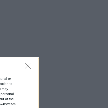
sonal or
ection to
ou may
 personal
out of the
 downstream