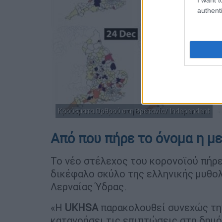
authenti
Κρούσματα Ορθρού στη Βρετανία/ Independent
Από που πήρε το όνομα η μ
Το νέο στέλεχος του κορονοϊού πήρε
δικέφαλο σκύλο της ελληνικής μυθολ
Λερναίας Ύδρας.
«Η
UKHSA
παρακολουθεί συνεχώς τ
κατανοήσει τις επιπτώσεις στη δημόσ