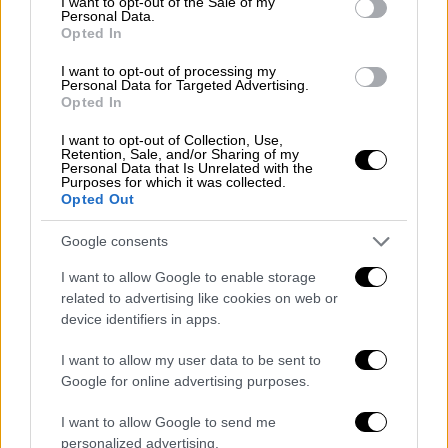
I want to opt-out of the Sale of my
Personal Data.
Opted In
Άμεσα αναμένεται να δημιουργηθεί και η
σχετική πλατφόρμα που θα «κουμπώσει»
I want to opt-out of processing my
Personal Data for Targeted Advertising.
μέσω του gov.gr ώστε να είναι προσβάσιμη
Opted In
σε όλους.
I want to opt-out of Collection, Use,
Retention, Sale, and/or Sharing of my
Σε ό,τι αφορά στη
διαδικασία χορήγησης του
Personal Data that Is Unrelated with the
Purposes for which it was collected.
voucher «Dentist Pass»
, οι γονείς θα πρέπει
Opted Out
να κάνουν τα παρακάτω βήματα:
Google consents
Ένας εκ των δύο γονέων υποβάλλει αίτηση
I want to allow Google to enable storage
για την έκδοση της κάρτας χρηματοδότησης
related to advertising like cookies on web or
μέσω του gov.gr ή μέσω των ΚΕΠ στην
device identifiers in apps.
Ηλεκτρονική Πλατφόρμα του
Προγράμματος. Έπειτα η κάρτα θα
I want to allow my user data to be sent to
Google for online advertising purposes.
αποθηκεύεται στο ψηφιακό πορτοφόλι του
κινητού του δικαιούχου γονέα και θα μπορεί
I want to allow Google to send me
να χρησιμοποιηθεί στα POS όλων των
personalized advertising.