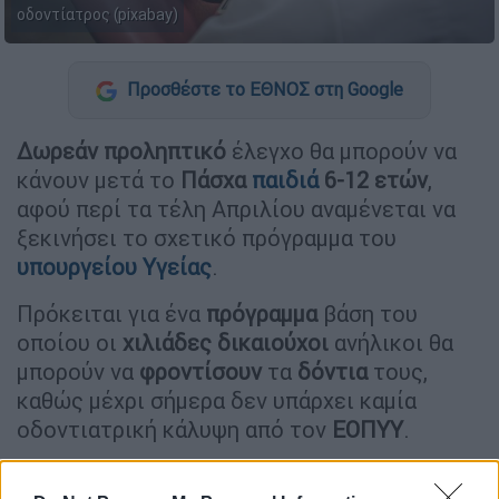
οδοντίατρος (pixabay)
Προσθέστε το ΕΘΝΟΣ στη Google
Δωρεάν
προληπτικό
έλεγχο θα μπορούν να
κάνουν μετά το
Πάσχα
παιδιά
6-12 ετών
,
αφού περί τα τέλη Απριλίου αναμένεται να
ξεκινήσει το σχετικό πρόγραμμα του
υπουργείου Υγείας
.
Πρόκειται για ένα
πρόγραμμα
βάση του
οποίου οι
χιλιάδες
δικαιούχοι
ανήλικοι θα
μπορούν να
φροντίσουν
τα
δόντια
τους,
καθώς μέχρι σήμερα δεν υπάρχει καμία
οδοντιατρική κάλυψη από τον
ΕΟΠΥΥ
.
Βέβαια
οι δωρεάν οδοντιατρικές
υπηρεσίες