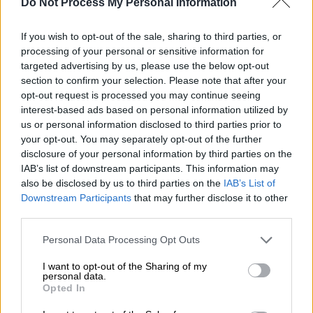
επρόκειτο να δοθούν από τον
Μάρτιο
αλλά
Do Not Process My Personal Information
φαίνεται ότι λόγω των εκλογών, το
If you wish to opt-out of the sale, sharing to third parties, or
πρόγραμμα
μετακινείται
πιο κοντά στις …
processing of your personal or sensitive information for
κάλπες
.
targeted advertising by us, please use the below opt-out
section to confirm your selection. Please note that after your
Παρ’ αυτά είναι μία δωρεάν παροχή σε όλα τα
opt-out request is processed you may continue seeing
παιδιά 6 έως 12 ετών
και η
διαδικασία
που
interest-based ads based on personal information utilized by
θα ακολουθηθεί θα είναι απλή και
ψηφιακή
.
us or personal information disclosed to third parties prior to
your opt-out. You may separately opt-out of the further
Η διαδικασία του voucher «Dentist
disclosure of your personal information by third parties on the
IAB’s list of downstream participants. This information may
Pass»
also be disclosed by us to third parties on the
IAB’s List of
Downstream Participants
that may further disclose it to other
Οι γονείς θα έχουν τη δυνατότητα να
third parties.
κλείνουν ραντεβού σε
οδοντίατρο
της
Please note that this website/app uses one or more Google
επιλογής
τους, κάνοντας απλά χρήση του
Personal Data Processing Opt Outs
services and may gather and store information including but
νέου
voucher
Dentist Pass
που θα είναι μία
not limited to your visit or usage behaviour. You may click to
I want to opt-out of the Sharing of my
ψηφιακή κάρτα την οποία θα προμηθεύονται
personal data.
grant or deny consent to Google and its third-party tags to
Opted In
μετά την αίτηση που θα κάνουν στην
use your data for below specified purposes in below Google
πλατφόρμα.
consent section.