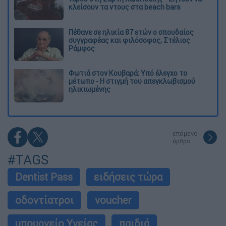
κλείσουν τα ντους στα beach bars
Πέθανε σε ηλικία 87 ετών ο σπουδαίος
συγγραφέας και φιλόσοφος, Στέλιος
Ράμφος
Φωτιά στον Κουβαρά: Υπό έλεγχο το
μέτωπο - Η στιγμή του απεγκλωβισμού
ηλικιωμένης
επόμενο
άρθρο
#TAGS
Dentist Pass
ειδήσεις τώρα
οδοντίατροι
voucher
υπουργείο Υγείας
παιδιά