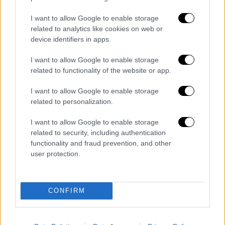
οδοντιατρείων.
I want to allow Google to enable storage
Κάθε
voucher
που θα ενεργοποιείται θα έχει
related to analytics like cookies on web or
device identifiers in apps.
ισχύ
έξι
μήνες.
I want to allow Google to enable storage
Οι οδοντίατροι
related to functionality of the website or app.
Σε αυτό το νέο
δίκτυο
παροχής υπηρεσιών
I want to allow Google to enable storage
δυνατότητα συμμετοχής θα έχουν
όσοι
related to personalization.
οδοντίατροι
το επιθυμούν υπό την
I want to allow Google to enable storage
προϋπόθεση όμως να διαθέτουν
POS
related to security, including authentication
καταχωρημένο
. Κατά την επίσκεψη
θα
functionality and fraud prevention, and other
χρεώνεται η κάρτα του ασθενούς
και ο
user protection.
οδοντίατρος
θα εισπράττει άμεσα τα
χρήματα
για την επίσκεψη χωρίς υποβολές ή
άλλες γραφειοκρατικές διαδικασίες.
CONFIRM
Το ποσό που θα εισπράττουν οι οδοντίατροι
για κάθε παιδί έχει ορισθεί στα
40 ευρώ.