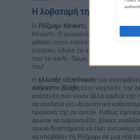
authenti
H λοβοτομή της Ρόζμαρι
Η
Ρόζμαρι Κένεντι
, αδερφή του
J.F. K
Κένεντι. Ο γυναικολόγος - μαιευτήρ
φθάσει στον τοκετό κι η μαία, που δ
γιατρού, έβαλε το χέρι της στη μήτρ
του το παιδί. Όμως οι ενέργειές της
του!
Η
ελλιπής οξυγόνωση
του εγκεφάλου
ανήκεστο βλάβη
στις νοητικές της λ
ανάπτυξη που είχαν άλλα παιδιά της 
σε σχολεία για «διανοητικά καθυστε
προσοχή της σε αυτήν. Καθώς έφτασε 
άρχισε να παρουσιάζει βίαιες εναλλα
συχνά διαστήματα να έχει έντονους 
να υποβάλει τη Ρόζμαρι σε μια νέα π