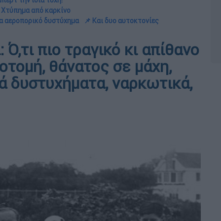
μπερτ την ίδια τύχη!
 Χτύπημα από καρκίνο
μα αεροπορικό δυστύχημα
📌 Και δυο αυτοκτονίες
 Ό,τι πιο τραγικό κι απίθανο
οτομή, θάνατος σε μάχη,
ά δυστυχήματα, ναρκωτικά,