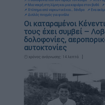
📌 Η δολοφονία που συντάραξε τον κόσμο
📌 Κι ο Ρό
📌 Μια νεκρή στη λίμνη και μια καριέρα στον βυθό
📌
📌 Χτύπημα από ναρκωτικά και... δένδρο
📌 Ενα ακό
📌 Διπλός πνιγμός για φινάλε
Οι καταραμένοι Κένεντι:
τους έχει συμβεί – Λοβ
δολοφονίες, αεροπορικ
αυτοκτονίες
🕛 χρόνος ανάγνωσης: 14 λεπτά ┋