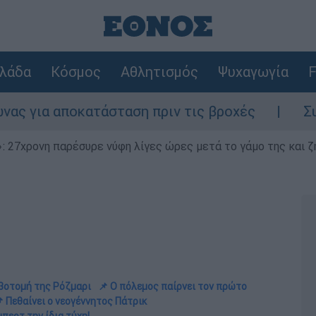
λάδα
Κόσμος
Αθλητισμός
Ψυχαγωγία
F
ατάσταση πριν τις βροχές
Συναγερμός στ
 27χρονη παρέσυρε νύφη λίγες ώρες μετά το γάμο της και ζη
οβοτομή της Ρόζμαρι
📌 Ο πόλεμος παίρνει τον πρώτο
 Πεθαίνει ο νεογέννητος Πάτρικ