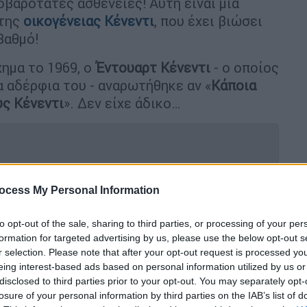
σοβαρότατες ασθένειες! Αυτή είναι μια
 της
οικογένειας Κένεντι
, που έχει βιώσει
βαθμό!
χημα το 1969, ο
Έντουαρτ Κένεντι
- ο οποίος
α αδέρφια του - αναρωτήθηκε αν «
Κάποια
υς Κένεντι
». Δεν είχε άδικο…
 Κένεντι δολοφόνησε τη Μέριλιν
ocess My Personal Information
to opt-out of the sale, sharing to third parties, or processing of your per
formation for targeted advertising by us, please use the below opt-out s
r selection. Please note that after your opt-out request is processed y
eing interest-based ads based on personal information utilized by us or
θανάτων που… επισκέφτηκαν την οικογένεια
disclosed to third parties prior to your opt-out. You may separately opt-
 «
καταραμένους
». Οι τραγωδίες που
losure of your personal information by third parties on the IAB’s list of