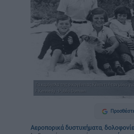
Τα χαμόγελα της οικογένειας Κένεντι ήταν μόνο γι
F. Kennedy - Public Domain
Προσθέστε
Αεροπορικά δυστυχήματα
,
δολοφονί