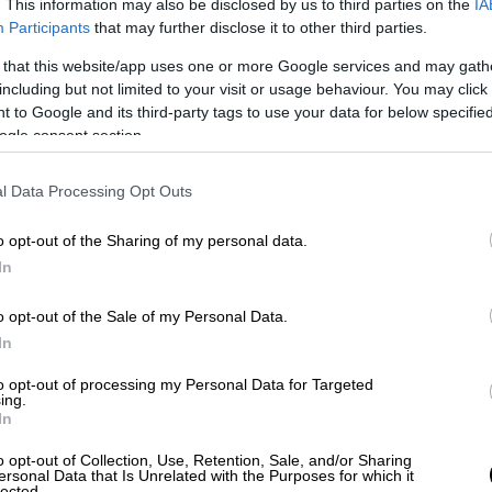
με την αίγλη και τη δύναμή τους, έχουν
. This information may also be disclosed by us to third parties on the
IA
Participants
that may further disclose it to other third parties.
ων που διακρίνουν ένα πέπλο
 Κένεντι. Διαβάστε τα πιο αξιοσημείωτα
 that this website/app uses one or more Google services and may gath
including but not limited to your visit or usage behaviour. You may click 
 και βγάλτε τα συμπεράσματά σας, Τυχαία
 to Google and its third-party tags to use your data for below specifi
ogle consent section.
l Data Processing Opt Outs
άτρικ Κένεντι
, ήταν ένας επιφανής
o opt-out of the Sharing of my personal data.
αίκα του, η
Ρόουζ
, ήταν γνωστή στους
In
λους των
ΗΠΑ
· είχαν αποκτήσει συνολικά
χολήθηκαν με την πολιτική. Το μεγαλύτερο
o opt-out of the Sale of my Personal Data.
ρασκήνιο· πολλοί τους παρομοίαζαν σαν
In
κής οικογένειας της
Ευρώπης
.
to opt-out of processing my Personal Data for Targeted
ing.
In
o opt-out of Collection, Use, Retention, Sale, and/or Sharing
ersonal Data that Is Unrelated with the Purposes for which it
lected.