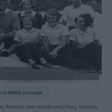
α τις φωτογραφίες... /copyright Προεδρική Βιβλιοθήκη John
 το ΕΘΝΟΣ στη Google
ες
, θάνατος από υπερβολική δόση, τροχαία,