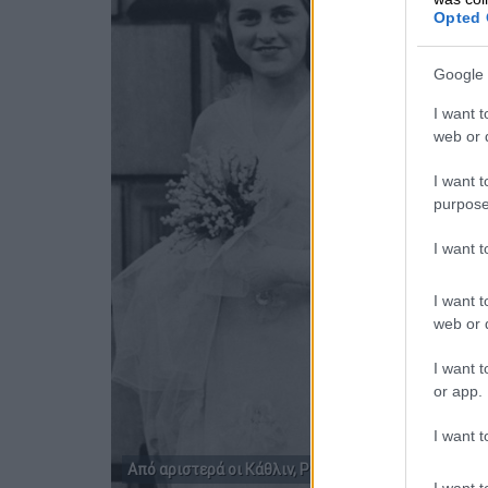
Opted 
Google 
I want t
web or d
I want t
purpose
I want 
I want t
web or d
I want t
or app.
I want t
Από αριστερά οι Κάθλιν, Ρόζμαρι και η μητέρα τους
I want t