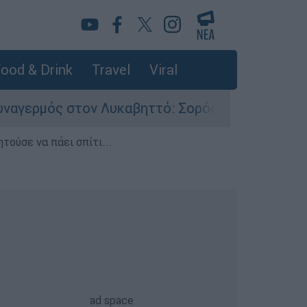
ood & Drink
Travel
Viral
ον Λυκαβηττό: Σορός σε προχωρημένη σήψη εντ
τούσε να πάει σπίτι...