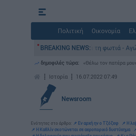
Πολιτική
Οικονομία
Ελ
 Πόρτο Γερμανό μετά τη φωτιά - Αγώνας για αποκ
BREAKING NEWS:
δημοφιλές τώρα:
«Θέλω τον πατέρα μου»:
┋
Ιστορία
┋
16.07.2022 07:49
Newsroom
Ενότητες στο άρθρο:
📌 Εν αρχή ην ο Τζόζεφ
📌 H λ
📌 Η Καθλίν σκοτώνεται σε αεροπορικό δυστύχημα
