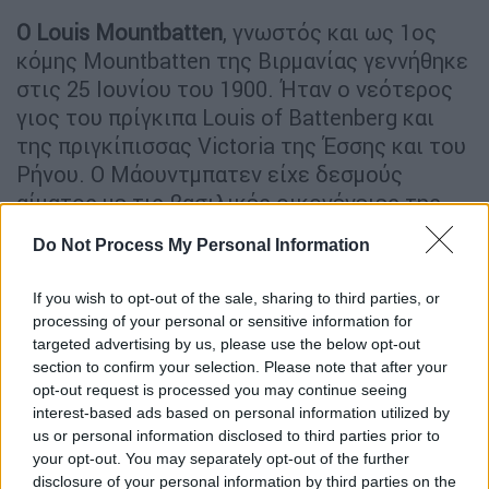
Ο Louis Mountbatten
, γνωστός και ως 1ος
κόμης Mountbatten της Βιρμανίας γεννήθηκε
στις 25 Ιουνίου του 1900. Ήταν ο νεότερος
γιος του πρίγκιπα Louis of Battenberg και
της πριγκίπισσας Victoria της Έσσης και του
Ρήνου. Ο Μάουντμπατεν είχε δεσμούς
αίματος με τις βασιλικές οικογένειες της
Γερμανίας
, της
Αγγλίας
και της
Ρωσίας
.
Do Not Process My Personal Information
Ο Λόρδος Μάουντμπάτεν ήταν ο δεύτερος
ξάδερφος της
Βασίλισσας Ελισάβετ Β'
και
If you wish to opt-out of the sale, sharing to third parties, or
θείος του συζύγου της Ελισάβετ,
πρίγκιπα
processing of your personal or sensitive information for
Φίλιππου
. Διπλή συγγένεια με τη βρετανική
targeted advertising by us, please use the below opt-out
section to confirm your selection. Please note that after your
βασιλική οικογένεια!
opt-out request is processed you may continue seeing
interest-based ads based on personal information utilized by
Αν και ο Μάουντμπάτεν
μεγάλωσε σε
us or personal information disclosed to third parties prior to
πριγκιπικό λίκνο, όπως και οι περισσότεροι
your opt-out. You may separately opt-out of the further
από την οικογένειά του, εγκατέλειψε τους
disclosure of your personal information by third parties on the