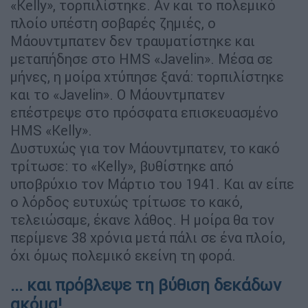
«Kelly», τορπιλίστηκε. Αν και το πολεμικό
πλοίο υπέστη σοβαρές ζημιές, ο
Μάουντμπατεν δεν τραυματίστηκε και
μεταπήδησε στο HMS «Javelin». Μέσα σε
μήνες, η μοίρα χτύπησε ξανά: τορπιλίστηκε
και το «Javelin». Ο Μάουντμπατεν
επέστρεψε στο πρόσφατα επισκευασμένο
HMS «Kelly».
Δυστυχώς για τον Μάουντμπατεν, το κακό
τρίτωσε: το «Kelly», βυθίστηκε από
υποβρύχιο τον Μάρτιο του 1941. Και αν είπε
ο λόρδος ευτυχώς τρίτωσε το κακό,
τελειώσαμε, έκανε λάθος. Η μοίρα θα τον
περίμενε 38 χρόνια μετά πάλι σε ένα πλοίο,
όχι όμως πολεμικό εκείνη τη φορά.
... και πρόβλεψε τη βύθιση δεκάδων
ακόμα!