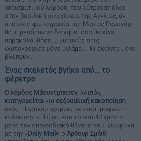
χαρισματικού λόρδου, που λάτρευαν όλοι
στην βασιλική οικογένεια της Αγγλίας, αν
υπήρχε η φωτογραφία της Μαρίας Ρομανόφ
θα ντρεπόταν να διηγηθεί όσα θα είχε
παρακολουθήσει… Ευτυχώς στις
φωτογραφίες μόνο μιλάμε… Κι εκείνες μόνο
βλέπουν…
Ένας σκελετός βγήκε από... το
φέρετρο
Ο λόρδος Μάουντμπατεν
, λοιπόν,
κατηγορείται
για
σεξουαλική κακοποίηση
ενός 11χρονου αγοριού σε οικοτροφείο –
κολαστήριο. Τώρα, έπειτα από 43 χρόνια
μετά τον επεισοδιακό θάνατό του. Σύμφωνα
με την «
Daily Mail
»
, ο
Άρθουρ Σμάιθ