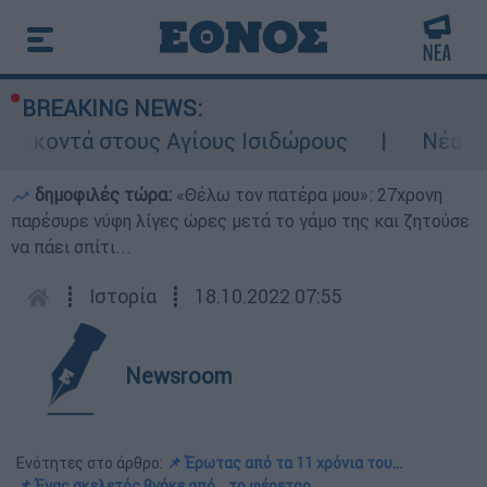
BREAKING NEWS:
υς Αγίους Ισιδώρους
Νέα ένταση στα Στ
δημοφιλές τώρα:
«Θέλω τον πατέρα μου»: 27χρονη
παρέσυρε νύφη λίγες ώρες μετά το γάμο της και ζητούσε
να πάει σπίτι...
┋
Ιστορία
┋
18.10.2022 07:55
Newsroom
Ενότητες στο άρθρο:
📌 Έρωτας από τα 11 χρόνια του...
📌 Ένας σκελετός βγήκε από... το φέρετρο