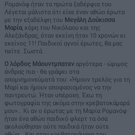
Ρομανόφ ήταν τα πρώτα ξαδέρφια του.
Λέγεται μάλιστα ότι είχε έναν αθώο έρωτα
με την εξαδέλφη του
Μεγάλη Δούκισσα
Μαρία
, κόρη του Νικόλαου και της
Αλεξάνδρας, όταν εκείνη ήταν 10 χρονών κι
εκείνος 11! Παιδικοί αγνοί έρωτες, θα μας
πείτε. Σωστά.
Ο λόρδος Μάουντμπατεν
αργότερα - ώριμος
άνδρας πια - θα γράψει στα
απομνημονεύματά του: «Ήμουν τρελός για τη
Μαρί και ήμουν αποφασισμένος να την
παντρευτώ. Ήταν υπέροχη. Έχω τη
φωτογραφία της ακόμα στην κρεβατοκάμαρά
μου»… Κι αν ο έρωτας με τη Μαρία Ρομανόφ
ήταν ένα αθώο παιδικό φλερτ τα όσα
ακολούθησαν ούτε παιδικά ήταν ούτε
αθώα… Και στην κρεβατοκάμαρα του