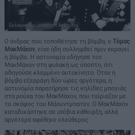
Έκλαψαν όλοι./copyright Ap Photos
Ο άνδρας που τοποθέτησε τη βόμβα, ο
Τόμας
ΜακΜάχον
, είχε ήδη συλληφθεί πριν εκραγεί
η βόμβα. Η αστυνομία οδήγησε τον
ΜακΜάχον στη φυλακή ως ύποπτο, ότι
οδηγούσε κλεμμένο αυτοκίνητο. Όταν η
βόμβα εξερράγη δύο ώρες αργότερα, η
αστυνομία παρατήρησε τις κηλίδες μπογιάς
στα ρούχα του ΜακΜάχον, που ταίριαζαν με
το σκάφος του Μάουντμπατεν. Ο ΜακΜάχον
καταδικάστηκε σε ισόβια κάθειρξη, αλλά
αργότερα αφέθηκε ελεύθερος.