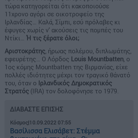
τώρα κατηγορείται ότι κακοποιούσε
11χρονο αγόρι σε οικοτροφείο της
Ιρλανδίας… Καλά, Σίμπι, εσύ πρόλαβες κι
έφυγες χωρίς ν’ ακούσεις τις πομπές του
Ντίκι…
Ή τις ξέρατε όλοι;
Αριστοκράτης
, ήρωας πολέμου, διπλωμάτης,
εφευρέτης… Ο Λόρδος
Louis Mountbatten
, ο
1ος κόμης Mountbatten της Βιρμανίας, είχε
πολλές ιδιότητες μέχρι τον τραγικό θάνατό
του, όταν ο
Ιρλανδικός Δημοκρατικός
Στρατός
(IRA) τον δολοφόνησε το 1979.
ΔΙΑΒΑΣΤΕ ΕΠΙΣΗΣ
Κόσμος
|
10.09.2022 07:55
Βασίλισσα Ελισάβετ: Στέμμα