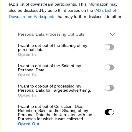
γερμανικούς τίτλους του μετά την ήττα της
IAB’s list of downstream participants. This information may
also be disclosed by us to third parties on the
IAB’s List of
Γερμανίας στον
Α' Παγκόσμιο Πόλεμο
. Από
Downstream Participants
that may further disclose it to other
εκείνο το σημείο και μετά, πήρε το επώνυμο
third parties.
Μάουντμπάτεν-Γουίνδσορ. Νονοί του
Please note that this website/app uses one or more Google
Μάουντμπατεν ήταν η βασίλισσα Βικτώρια
Personal Data Processing Opt Outs
services and may gather and store information including but
και ο τσάρος Νικόλαος Β'.
not limited to your visit or usage behaviour. You may click to
I want to opt-out of the Sharing of my
Μετά την εκπαίδευση στο Βασιλικό Ναυτικό
personal data.
grant or deny consent to Google and its third-party tags to
Opted In
Κολλέγιο, ο Μάουντμπάτεν κατατάχθηκε στο
use your data for below specified purposes in below Google
consent section.
Βασιλικό Ναυτικό. Εκείνη την εποχή, ο Α'
I want to opt-out of the Sale of my
Personal Data.
Παγκόσμιος Πόλεμος βρισκόταν στο
Opted In
αποκορύφωμά του και ο λόρδος συμμετείχε
I want to opt-out of processing my
ενεργά. Άλλωστε το γράψαμε πιο πριν:
Personal Data for Targeted Advertising.
λάτρευε τους νεαρούς ένστολους άνδρες…
Opted In
I want to opt-out of Collection, Use,
Retention, Sale, and/or Sharing of my
Personal Data that Is Unrelated with the
Purposes for which it was collected.
Opted Out