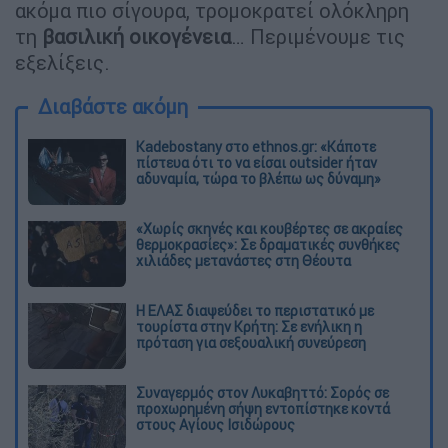
ακόμα πιο σίγουρα, τρομοκρατεί ολόκληρη
τη
βασιλική οικογένεια
… Περιμένουμε τις
εξελίξεις.
Διαβάστε ακόμη
Kadebostany στο ethnos.gr: «Κάποτε
πίστευα ότι το να είσαι outsider ήταν
αδυναμία, τώρα το βλέπω ως δύναμη»
«Χωρίς σκηνές και κουβέρτες σε ακραίες
θερμοκρασίες»: Σε δραματικές συνθήκες
χιλιάδες μετανάστες στη Θέουτα
Η ΕΛΑΣ διαψεύδει το περιστατικό με
τουρίστα στην Κρήτη: Σε ενήλικη η
πρόταση για σεξουαλική συνεύρεση
Συναγερμός στον Λυκαβηττό: Σορός σε
προχωρημένη σήψη εντοπίστηκε κοντά
στους Αγίους Ισιδώρους