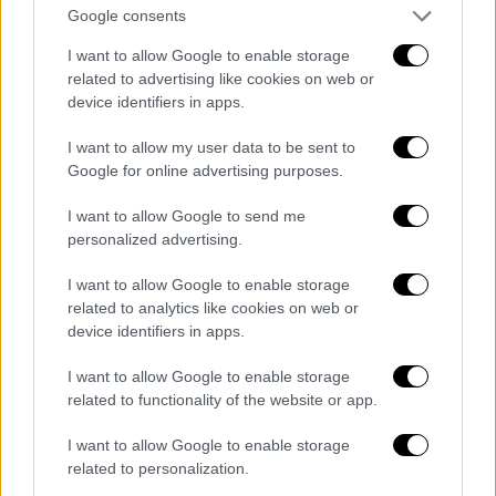
Google consents
I want to allow Google to enable storage
related to advertising like cookies on web or
device identifiers in apps.
I want to allow my user data to be sent to
Ο Μάουντμπατεν με τον Νεχρού. /copyright Ap Photos
Google for online advertising purposes.
I want to allow Google to send me
Ο Μάουντμπατεν έδειξε ιδιαίτερο
personalized advertising.
ενδιαφέρον για τη ναυτική τεχνολογία.
Σπούδασε και αργότερα έγινε εκπαιδευτής
I want to allow Google to enable storage
στο Portsmouth Signals School. Ο Λόρδος
related to analytics like cookies on web or
device identifiers in apps.
έλαβε δίπλωμα ευρεσιτεχνίας για το
σχεδιασμό ενός συστήματος που επέτρεπε
I want to allow Google to enable storage
σε δύο πλοία να παραμένουν σε μια σταθερή
related to functionality of the website or app.
σχετική θέση.
I want to allow Google to enable storage
Το 1922, ο Μάουντμπατεν παντρεύτηκε την
related to personalization.
Αγγλίδα μεγαλοκληρονόμο
Εντβίνα Άσλεϊ
· αν