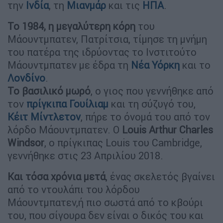
την
Ινδία
, τη
Μιανμάρ
και τις
ΗΠΑ
.
Το 1984, η μεγαλύτερη κόρη
του
Μάουντμπατεν, Πατρίτσια, τίμησε τη μνήμη
του πατέρα της ιδρύοντας το Ινστιτούτο
Μάουντμπατεν με έδρα τη
Νέα Υόρκη
και το
Λονδίνο
.
Το βασιλικό μωρό
, ο γιος που γεννήθηκε από
τον
πρίγκιπα Γουίλιαμ
και τη σύζυγό του,
Κέιτ Μίντλετον
, πήρε το όνομά του από τον
λόρδο Μάουντμπατεν. Ο
Louis Arthur Charles
Windsor
, ο πρίγκιπας Louis του Cambridge,
γεννήθηκε στις 23 Απριλίου 2018.
Και τόσα χρόνια μετά
, ένας σκελετός βγαίνει
από το ντουλάπι του λόρδου
Μάουντμπατεν,ή πιο σωστά από το κβούρι
του, που σίγουρα δεν είναι ο δικός του και