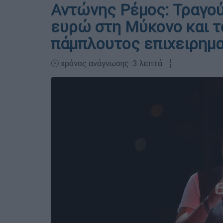
Αντώνης Ρέμος: Τραγούδ
ευρώ στη Μύκονο και 
πάμπλουτος επιχειρημα
🕛 χρόνος ανάγνωσης: 3 λεπτά ┋