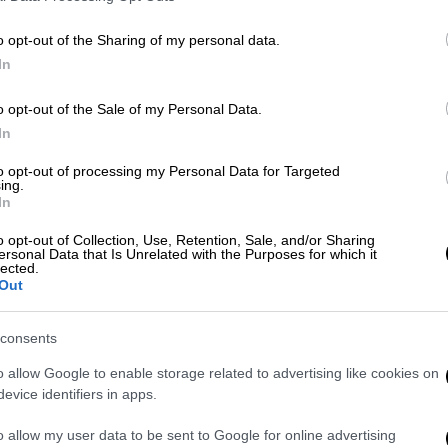
ο σε 150 άτομα, φίλοι του επιχειρηματία,
o opt-out of the Sharing of my personal data.
σήκωσε τους καλεσμένους. Ο Kiril
In
έδασε με την ψυχή του και έμεινε τόσο
οφορίες του mykonoslive.tv, άφησε 60.000
o opt-out of the Sale of my Personal Data.
In
to opt-out of processing my Personal Data for Targeted
τη σκηνή του Nammos και
ing.
In
o opt-out of Collection, Use, Retention, Sale, and/or Sharing
ersonal Data that Is Unrelated with the Purposes for which it
χε εμφανιστεί πριν από λίγο καιρό σε
lected.
για 3,5 ώρες
, με τους πελάτες στα πρώτα
Out
500 και 1.000 ευρώ, αντίστοιχα, για να
είχε ξεκινήσει στη μία μετά τα μεσάνυχτα
consents
 ερμήνευσε το «
Ya Habibi
», τη μεγαλύτερη
o allow Google to enable storage related to advertising like cookies on
ορεύτριες και εν μέσω βεγγαλικών, φωτιών
evice identifiers in apps.
μά του χορεύοντας συρτάκι.
o allow my user data to be sent to Google for online advertising