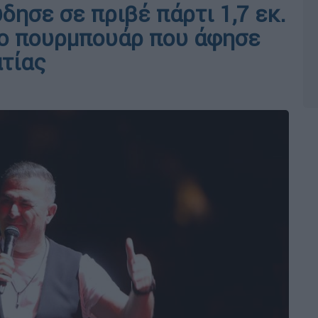
ησε σε πριβέ πάρτι 1,7 εκ.
το πουρμπουάρ που άφησε
τίας