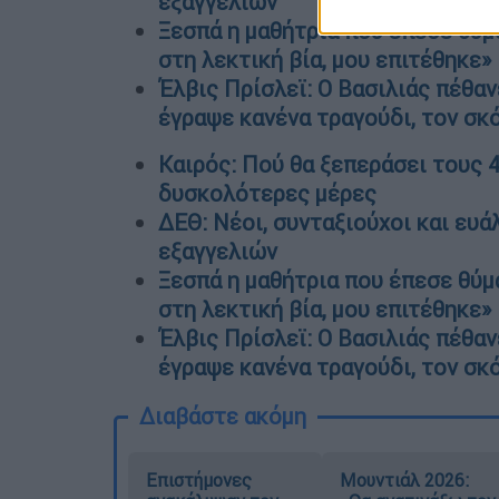
εξαγγελιών
Ξεσπά η μαθήτρια που έπεσε θύμ
στη λεκτική βία, μου επιτέθηκε»
Έλβις Πρίσλεϊ: Ο Βασιλιάς πέθαν
έγραψε κανένα τραγούδι, τον σκ
Καιρός: Πού θα ξεπεράσει τους 4
δυσκολότερες μέρες
ΔΕΘ: Νέοι, συνταξιούχοι και ευ
εξαγγελιών
Ξεσπά η μαθήτρια που έπεσε θύμ
στη λεκτική βία, μου επιτέθηκε»
Έλβις Πρίσλεϊ: Ο Βασιλιάς πέθαν
έγραψε κανένα τραγούδι, τον σκ
Διαβάστε ακόμη
Επιστήμονες
Μουντιάλ 2026: