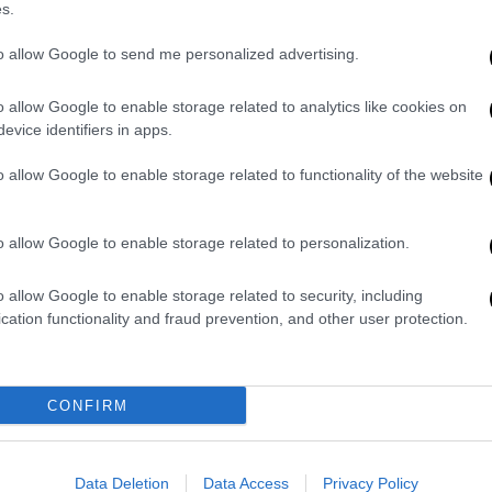
νης Ρέμος, ο οποίος έκανε μια
s.
ία θύμιζε τις προ covid εποχές. Την είσοδό
to allow Google to send me personalized advertising.
ά πυροτεχνήματα που έκαναν την νύχτα
ίνησε με το τραγούδι «
Μέχρι το Τέλος του
o allow Google to enable storage related to analytics like cookies on
γμές
» και πολλές ακόμα επιτυχίες του.
evice identifiers in apps.
αγουδιστής παρέμεινε για περισσότερες
o allow Google to enable storage related to functionality of the website
ίτσα. Στα πρώτα τραπέζια, το «παρών»
ς, κροίσοι από την Αίγυπτο, το Ισραήλ και
o allow Google to enable storage related to personalization.
ές
σαμπάνιες
και διασκέδασαν με την ψυχή
σπράξεις του μαγαζιού φαίνεται να
o allow Google to enable storage related to security, including
.
cation functionality and fraud prevention, and other user protection.
0 βαθμούς η θερμοκρασία - Οι
CONFIRM
άλωτοι στο επίκεντρο των κυβερνητικών
Data Deletion
Data Access
Privacy Policy