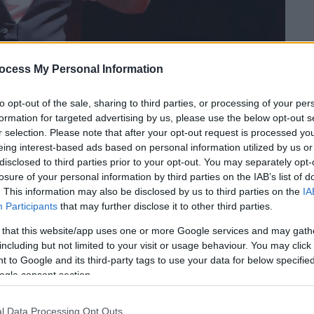
ocess My Personal Information
to opt-out of the sale, sharing to third parties, or processing of your per
formation for targeted advertising by us, please use the below opt-out s
r selection. Please note that after your opt-out request is processed y
eing interest-based ads based on personal information utilized by us or
disclosed to third parties prior to your opt-out. You may separately opt-
losure of your personal information by third parties on the IAB’s list of
 το ΕΘΝΟΣ στη Google
. This information may also be disclosed by us to third parties on the
IA
Participants
that may further disclose it to other third parties.
beach bar της
Μυκόνου
τραγούδησε ο
 that this website/app uses one or more Google services and may gath
λγαρο επιχειρηματία
, ο οποίος λέγεται ότι
including but not limited to your visit or usage behaviour. You may click 
κειται για τον
Kiril Domunchiev
,
 to Google and its third-party tags to use your data for below specifi
 πρόεδρο της
ποδοσφαιρικής ομάδας
ogle consent section.
το νησί των Ανέμων για να περάσει μέρος
l Data Processing Opt Outs