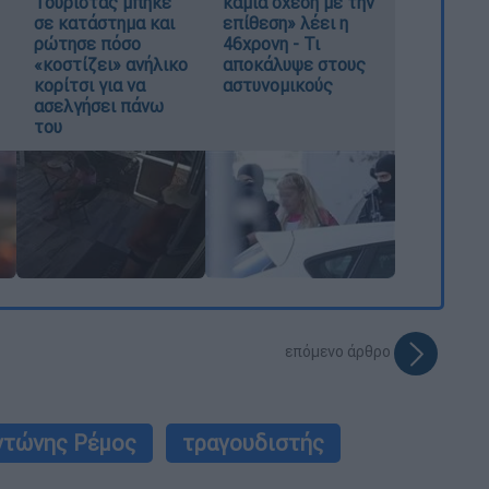
Τουρίστας μπήκε
καμία σχέση με την
σε κατάστημα και
επίθεση» λέει η
ρώτησε πόσο
46χρονη - Τι
«κοστίζει» ανήλικο
αποκάλυψε στους
κορίτσι για να
αστυνομικούς
ασελγήσει πάνω
του
επόμενο άρθρο
ντώνης Ρέμος
τραγουδιστής