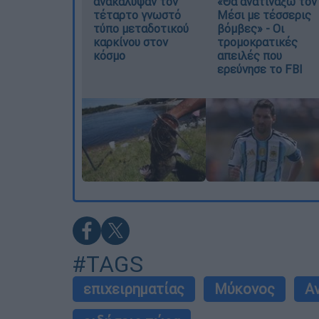
ανακάλυψαν τον
«Θα ανατινάξω τον
τέταρτο γνωστό
Μέσι με τέσσερις
τύπο μεταδοτικού
βόμβες» - Οι
καρκίνου στον
τρομοκρατικές
κόσμο
απειλές που
ερεύνησε το FBI
#TAGS
επιχειρηματίας
Μύκονος
Α