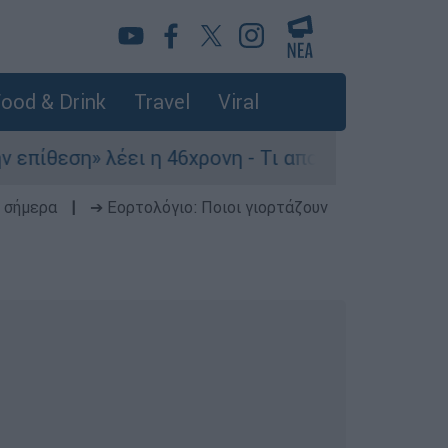
ood & Drink
Travel
Viral
ση» λέει η 46χρονη - Τι αποκάλυψε στους αστυν
 σήμερα
|
➔ Εορτολόγιο: Ποιοι γιορτάζουν