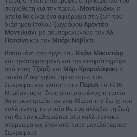
Τώρα, ο Ντεπ επιστρέφει στην καρέκλα του
σκηνοθέτη για την ταινία «
Μοντιλιάνι
», η
οποία θα είναι ένα αφιέρωμα στη ζωή του
διάσημου Ιταλού ζωγράφου
Αμαντέο
Μοντιλιάνι
, με συμπαραγωγούς τον
Αλ
Πατσίνο
και τον
Μπάρι Ναβίντι
.
Βασισμένη στο έργο του
Ντάνι Μακιντάιρ
και προσαρμοσμένη για τον κινηματογράφο
από τους
Τζέρζι
και
Μάρι Κρομολόφσκι
, η
ταινία θ' αφηγηθεί την ιστορία του
ζωγράφου και γλύπτη στο
Παρίσι
το 1916.
Νιώθοντας ο ίδιος αποτυχημένος, η ταινία
θα επικεντρωθεί σε ένα 48ώρο της ζωής του
καλλιτέχνη, το οποίο θα του αλλάξει τη ζωή
και θα τον καθιερώσει στο καλλιτεχνικό
στερέωμα ως έναν από τους μεγαλύτερους
ζωγράφους.