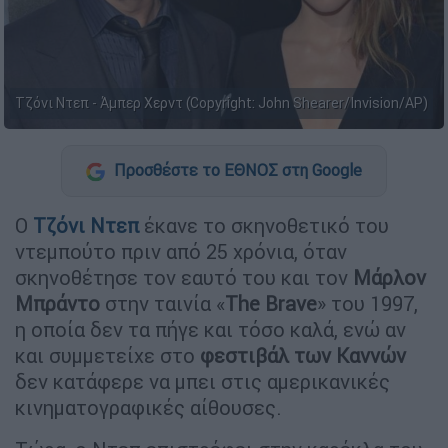
Τζόνι Ντεπ - Άμπερ Χερντ (Copyright: John Shearer/Invision/AP)
Προσθέστε το ΕΘΝΟΣ στη Google
Ο
Τζόνι Ντεπ
έκανε το σκηνοθετικό του
ντεμπούτο πριν από 25 χρόνια, όταν
σκηνοθέτησε τον εαυτό του και τον
Μάρλον
Μπράντο
στην ταινία «
The Brave
» του 1997,
η οποία δεν τα πήγε και τόσο καλά, ενώ αν
και συμμετείχε στο
φεστιβάλ των Καννών
δεν κατάφερε να μπει στις αμερικανικές
κινηματογραφικές αίθουσες.