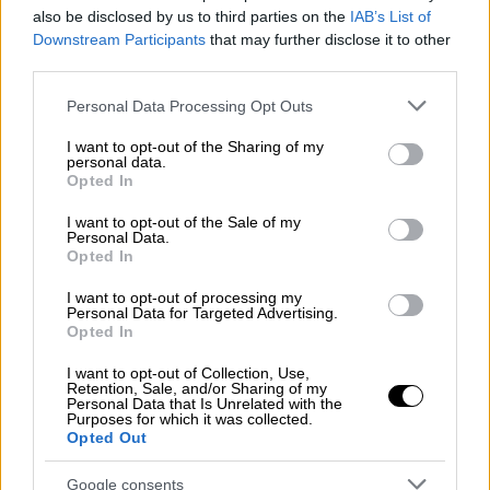
also be disclosed by us to third parties on the
IAB’s List of
κοινωνικής δικτύωσης. Στην πολύκροτη
Downstream Participants
that may further disclose it to other
δίκη κατέθεσαν
ατζέντηδες του Χόλιγουντ
,
third parties.
λογιστές και δικηγόροι, οι οποίοι κλήθηκαν
Please note that this website/app uses one or more Google
να αξιολογήσουν αν ο Ντεπ και η Χερντ
Personal Data Processing Opt Outs
services and may gather and store information including but
ζημίωσαν ο ένας την καριέρα του άλλου.
not limited to your visit or usage behaviour. You may click to
I want to opt-out of the Sharing of my
personal data.
grant or deny consent to Google and its third-party tags to
Οι ένορκοι άκουσαν από την πλευρά του
Opted In
use your data for below specified purposes in below Google
Ντεπ ότι εκείνος
έχασε 22,5 εκατομμύρια
consent section.
I want to opt-out of the Sale of my
δολάρια
για την έκτη συνέχεια της ταινίας
Personal Data.
Opted In
«
Οι Πειρατές της Καραϊβικής
» εξαιτίας των
ισχυρισμών της Χερντ για κακοποίηση
. Αλλά
I want to opt-out of processing my
Personal Data for Targeted Advertising.
η νομική ομάδα της Χερντ παρουσίασε
Opted In
μάρτυρες, οι οποίοι ισχυρίστηκαν ότι το
I want to opt-out of Collection, Use,
άστρο του Ντεπ είχε αρχίσει ήδη να δύει
Retention, Sale, and/or Sharing of my
Personal Data that Is Unrelated with the
εξαιτίας της «αντιεπαγγελματικής
Purposes for which it was collected.
συμπεριφοράς» του που περιλάμβανε
Opted Out
κατάχρηση ναρκωτικών
και
αλκοόλ
. «Ο,τι
Google consents