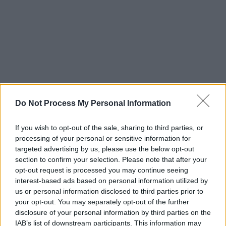
Do Not Process My Personal Information
Σύμφωνα με το BBC, από δημοσκοπήσεις
προκύπτει ότι
πολλοί Αμερικανοί
If you wish to opt-out of the sale, sharing to third parties, or
ενδιαφέρονταν περισσότερο για το
processing of your personal or sensitive information for
δικαστικό δράμα απ΄ό,τι για τον πόλεμο στην
targeted advertising by us, please use the below opt-out
Ουκρανία
ή για το ενδεχόμενο μιας
section to confirm your selection. Please note that after your
ιστορικής απόφασης για τις αμβλώσεις από
opt-out request is processed you may continue seeing
interest-based ads based on personal information utilized by
το αμερικανικό Ανώτατο Δικαστήριο. Η
us or personal information disclosed to third parties prior to
κάλυψη της δίκης, η οποία μεταδιδόταν
your opt-out. You may separately opt-out of the further
«ζωντανά» από την τηλεόραση, σημείωσε
disclosure of your personal information by third parties on the
δισεκατομμύρια θεάσεις στα μέσα
IAB’s list of downstream participants. This information may