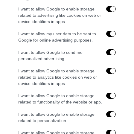
ζημιά έγινε, έγινε και από εδώ και πέρα
πιθανόν να ξεκινήσει μια διαδικασία
I want to allow Google to enable storage
related to advertising like cookies on web or
επιστροφής σε κάποιου είδους
device identifiers in apps.
κανονικότητα» είπε ένας παραγωγός του
Χόλιγουντ, ο οποίος έχει συνεργαστεί με
I want to allow my user data to be sent to
τον Ντεπ στο παρελθόν και ζήτησε να μην
Google for online advertising purposes.
κατονομαστεί.
I want to allow Google to send me
personalized advertising.
«Αλλά δεν θεωρώ ότι θα υπογράφει
συμβόλαια με μεγάλα, πολύ μεγάλα
I want to allow Google to enable storage
κινηματογραφικά στούντιο όταν
related to analytics like cookies on web or
διακυβεύονται τόσο πολλά. Αν εκτοξεύει
device identifiers in apps.
μπουκάλια και παίρνει ναρκωτικά και αργεί,
I want to allow Google to enable storage
δεν πρόκειται να ανεχθούν καθυστερήσεις
related to functionality of the website or app.
που κοστίζουν τεράστια ποσά για κάποιον ο
οποίος πια δεν είναι λαμπρό αστέρι»
I want to allow Google to enable storage
related to personalization.
σχολίασε ο ίδιος.
I want to allow Google to enable storage