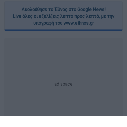
Ακολούθησε το Έθνος στο Google News!
Live όλες οι εξελίξεις λεπτό προς λεπτό, με την
υπογραφή του www.ethnos.gr