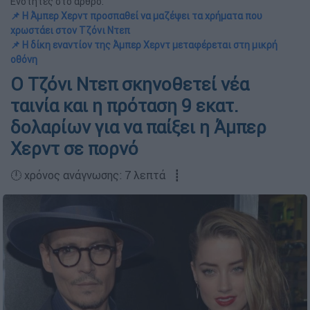
Ενότητες στο άρθρο:
📌 Η Άμπερ Χερντ προσπαθεί να μαζέψει τα χρήματα που
χρωστάει στον Τζόνι Ντεπ
📌 Η δίκη εναντίον της Άμπερ Χερντ μεταφέρεται στη μικρή
οθόνη
Ο Τζόνι Ντεπ σκηνοθετεί νέα
ταινία και η πρόταση 9 εκατ.
δολαρίων για να παίξει η Άμπερ
Χερντ σε πορνό
🕛 χρόνος ανάγνωσης: 7 λεπτά ┋