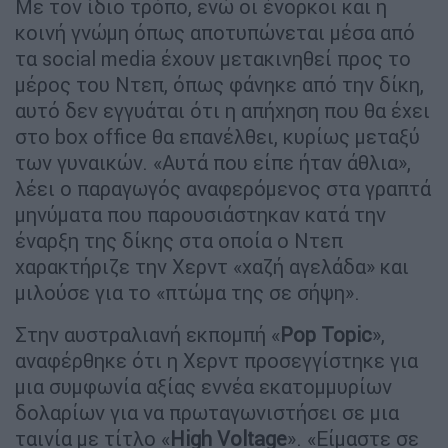
Με τον ίδιο τρόπο, ενώ οι ένορκοι και η
κοινή γνώμη όπως αποτυπώνεται μέσα από
τα social media έχουν μετακινηθεί προς το
μέρος του Ντεπ, όπως φάνηκε από την δίκη,
αυτό δεν εγγυάται ότι η απήχηση που θα έχει
στο box office θα επανέλθει, κυρίως μεταξύ
των γυναικών. «Αυτά που είπε ήταν άθλια»,
λέει ο παραγωγός αναφερόμενος στα γραπτά
μηνύματα που παρουσιάστηκαν κατά την
έναρξη της δίκης στα οποία ο Ντεπ
χαρακτήριζε την Χερντ «χαζή αγελάδα» και
μιλούσε για το «πτώμα της σε σήψη».
Στην αυστραλιανή εκπομπή «
Pop Topic
»,
αναφέρθηκε ότι η Χερντ προσεγγίστηκε για
μια συμφωνία αξίας εννέα εκατομμυρίων
δολαρίων για να πρωταγωνιστήσει σε μια
ταινία με τίτλο «
High Voltage
». «Είμαστε σε