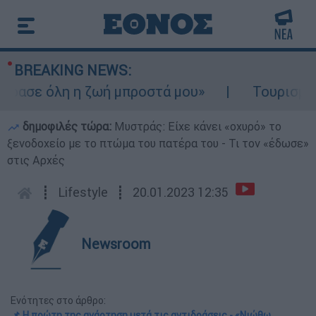
BREAKING NEWS:
ασε όλη η ζωή μπροστά μου»
Τουρισμός γι
δημοφιλές τώρα:
Μυστράς: Είχε κάνει «οχυρό» το
ξενοδοχείο με το πτώμα του πατέρα του - Τι τον «έδωσε»
στις Αρχές
┋
Lifestyle
┋
20.01.2023 12:35
Newsroom
Ενότητες στο άρθρο:
📌 Η πρώτη της ανάρτηση μετά τις αντιδράσεις - «Νιώθω