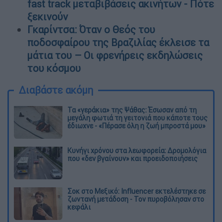
fast track μεταβιβάσεις ακινήτων - Πότε
ξεκινούν
Γκαρίντσα: Όταν ο Θεός του
ποδοσφαίρου της Βραζιλίας έκλεισε τα
μάτια του – Οι φρενήρεις εκδηλώσεις
του κόσμου
Διαβάστε ακόμη
Τα «γεράκια» της Ψάθας: Έσωσαν από τη
μεγάλη φωτιά τη γειτονιά που κάποτε τους
έδιωχνε - «Πέρασε όλη η ζωή μπροστά μου»
Κυνήγι χρόνου στα λεωφορεία: Δρομολόγια
που «δεν βγαίνουν» και προειδοποιήσεις
Σοκ στο Μεξικό: Influencer εκτελέστηκε σε
ζωντανή μετάδοση - Τον πυροβόλησαν στο
κεφάλι