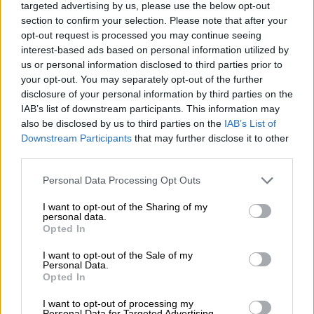
targeted advertising by us, please use the below opt-out
Λονδίνο και τον σάλο που δημιουργήθηκε
section to confirm your selection. Please note that after your
στα social media; «Αυτά είναι τόσο
opt-out request is processed you may continue seeing
παρωχημένα, τόσο πασέ, τόσο γελοία και οι
interest-based ads based on personal information utilized by
άνθρωποι που τα λένε –αν θες την
us or personal information disclosed to third parties prior to
your opt-out. You may separately opt-out of the further
προσωπική μου άποψη- δεν τα πιστεύουν. Θα
disclosure of your personal information by third parties on the
φοράω τέτοια ωραία ρούχα, όποτε μου
IAB’s list of downstream participants. This information may
προτείνεται, γιατί αγαπώ πολύ και τη μόδα
also be disclosed by us to third parties on the
IAB’s List of
που δεν το έχω κρύψει. Επίσης, δεν έχουν
Downstream Participants
that may further disclose it to other
βαρεθεί κάποιοι άνθρωποι να το λένε; Έτσι
third parties.
ντύνομαι από 18 χρονών που έχω βγει σε
Please note that this website/app uses one or more Google
Personal Data Processing Opt Outs
αυτή τη δουλειά. Νομίζω ότι δεν έχω
services and may gather and store information including but
not limited to your visit or usage behaviour. You may click to
I want to opt-out of the Sharing of my
προσποιηθεί.
personal data.
grant or deny consent to Google and its third-party tags to
Opted In
use your data for below specified purposes in below Google
Ο κυριότερος λόγος, νομίζω, που έγινε όλο
consent section.
αυτό, δεν είναι επειδή είμαι γυναίκα, είναι
I want to opt-out of the Sale of my
Personal Data.
επειδή είμαι γυναίκα, αριστερή και έχω το
Opted In
θάρρος της γνώμης μου».
I want to opt-out of processing my
Personal Data for Targeted Advertising.