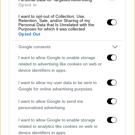
Opted In
I want to opt-out of Collection, Use,
Retention, Sale, and/or Sharing of my
Personal Data that Is Unrelated with the
Purposes for which it was collected.
Opted Out
Google consents
I want to allow Google to enable storage
related to advertising like cookies on web or
device identifiers in apps.
Η πρώτη της ανάρτηση μετά τις
I want to allow my user data to be sent to
αντιδράσεις - «Νιώθω ευγνωμοσύνη
Google for online advertising purposes.
και τιμή για την υποστήριξή σας»
I want to allow Google to send me
personalized advertising.
Με μία ανάρτηση στο προσωπικό της προφίλ
στο
Instagram
, η
Νατάσσα Μποφίλιου
είχε
I want to allow Google to enable storage
απαντήσει τον προηγούμενο μήνα σε
όλο
related to analytics like cookies on web or
αυτόν τον χαμό που έχει προκληθεί
, με
device identifiers in apps.