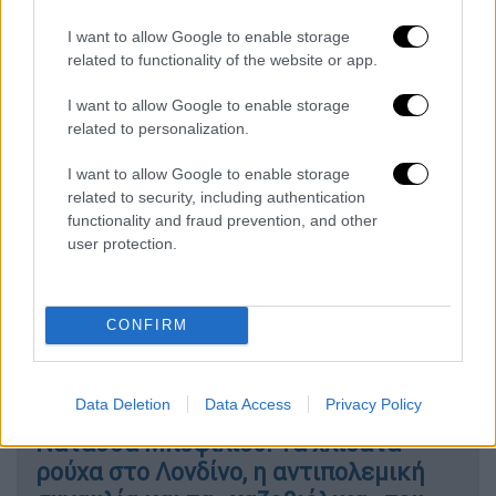
αφορμή τη φωτογράφιση που έκανε
I want to allow Google to enable storage
στο Λονδίνο. Η τραγουδίστρια πόζαρε με
related to functionality of the website or app.
κομψά και φανταχτερά ρούχα στους δρόμους
της βρετανικής πρωτεύουσας.
I want to allow Google to enable storage
related to personalization.
«Νιώθω ευγνωμοσύνη και τιμή για κάθε καλό
I want to allow Google to enable storage
λόγο, κάθε τοποθέτηση υποστήριξης που
related to security, including authentication
άκουσα και διάβασα αυτές τις μέρες. Ακόμα
functionality and fraud prevention, and other
και αν το θέμα δεν είναι προσωπικό, ακόμα
user protection.
κι αν είναι τέτοια η αφορμή. Αδέρφια»,
έγραψε.
CONFIRM
ΔΙΑΒΑΣΤΕ ΕΠΙΣΗΣ
Data Deletion
Data Access
Privacy Policy
Μουσική
|
05.12.2022 16:50
Νατάσσα Μποφίλιου: Τα χλιδάτα
ρούχα στο Λονδίνο, η αντιπολεμική