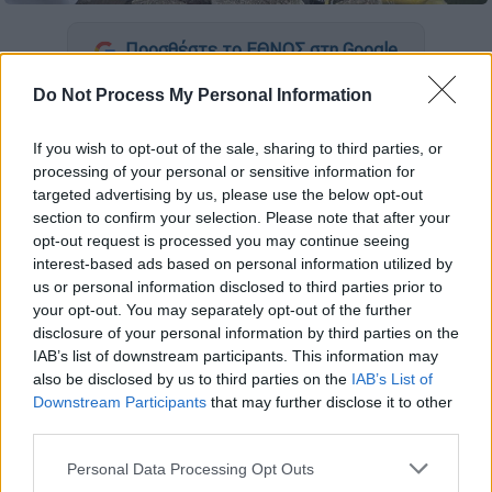
Προσθέστε το ΕΘΝΟΣ στη Google
Do Not Process My Personal Information
Ο
Justin Bieber
δεν μπορούσε ν'
ανοιγοκλείσει τα μάτια του ή να χαμογελάσει
If you wish to opt-out of the sale, sharing to third parties, or
από τη μία πλευρά του προσώπου του
processing of your personal or sensitive information for
πέρυσι, αφού μία
ιογενή λοίμωξη
του
targeted advertising by us, please use the below opt-out
section to confirm your selection. Please note that after your
περέλυσε μερικώς το πρόσωπο.
opt-out request is processed you may continue seeing
interest-based ads based on personal information utilized by
Σ' ένα βίντεο που είχε δημοσιεύσει τότε
us or personal information disclosed to third parties prior to
στον προσωπικό του λογαριασμό στο
your opt-out. You may separately opt-out of the further
Instagram
, ο τραγουδιστής
αποκάλυψε ότι
disclosure of your personal information by third parties on the
έπασχε από το σύνδρομο
Ramsay Hunt
,
IAB’s list of downstream participants. This information may
also be disclosed by us to third parties on the
IAB’s List of
ακυρώνοντας έτσι την παγκόσμια περιοδεία
Downstream Participants
that may further disclose it to other
του.
third parties.
«Γεια σε όλους. Justin εδώ. Ήθελα να σας
Please note that this website/app uses one or more Google
Personal Data Processing Opt Outs
ενημερώσω για το τι συμβαίνει. Προφανώς,
services and may gather and store information including but