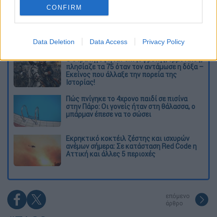
CONFIRM
Από το Μίσιγκαν στον Λευκό Οίκο: Τι
σημαίνει η νίκη του Αμπντούλ Ελ-Σαγέντ
για τους Δημοκρατικούς
Data Deletion
Data Access
Privacy Policy
O στρατηγός ήταν σχιζοφρενής, εμμονικός,
πλησίαζε τα 75 όταν τον αντάμωσε η δόξα –
Εκείνος που άλλαξε την πορεία της
Ιστορίας!
Πώς πνίγηκε το 4χρονο παιδί σε πισίνα
στην Πάρο: Οι γονείς ήταν στη θάλασσα, ο
μπάρμαν έπεσε να το σώσει
Εκρηκτικό κοκτέιλ ζέστης και ισχυρών
ανέμων σήμερα: Σε κατάσταση Red Code η
Αττική και άλλες 5 περιοχές
επόμενο
άρθρο