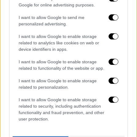
Google for online advertising purposes.
I want to allow Google to send me
personalized advertising.
I want to allow Google to enable storage
related to analytics like cookies on web or
device identifiers in apps.
I want to allow Google to enable storage
related to functionality of the website or app.
Εννιά μήνες μετά, ο Bieber ενημέρωσε τους
I want to allow Google to enable storage
θαυμαστές
του για την υγεία του, μ' ένα
related to personalization.
βίντεο που καταφέρνει να κινεί και τις δύο
πλευρές του προσώπου του. Φυσικά, οι φανς
I want to allow Google to enable storage
του
ενθουσιάστηκαν
που ο τραγουδιστής
related to security, including authentication
functionality and fraud prevention, and other
είναι ξανά καλά, ενώ περιμένουν να τον δουν
user protection.
και πάλι πίσω στη σκηνή.
Διαβάστε ακόμη