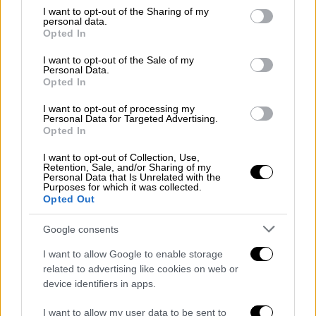
not limited to your visit or usage behaviour. You may click to
I want to opt-out of the Sharing of my
όπως πιθανώς μπορείτε να δείτε από το
personal data.
grant or deny consent to Google and its third-party tags to
πρόσωπό μου, έχω αυτό το σύνδρομο που
Opted In
use your data for below specified purposes in below Google
ονομάζεται σύνδρομο Ramsay Hunt και
consent section.
I want to opt-out of the Sale of my
προέρχεται από αυτόν τον ιό που
Personal Data.
Opted In
προσβάλλει το νεύρο στο αυτί μου και τα
νεύρα του προσώπου μου και έχει
I want to opt-out of processing my
Personal Data for Targeted Advertising.
προκαλέσει παράλυση στο πρόσωπό μου»
Opted In
είχε αποκαλύψει αρχικά, ο ίδιος στο κλιπ.
I want to opt-out of Collection, Use,
Retention, Sale, and/or Sharing of my
«Όπως μπορείτε να δείτε, αυτό το μάτι δεν
Personal Data that Is Unrelated with the
Purposes for which it was collected.
ανοιγοκλείνει» συνέχισε πριν ανοιγοκλείσει
Opted Out
το άλλο του μάτι. «Δεν μπορώ να
χαμογελάσω με αυτή την πλευρά του
Google consents
προσώπου μου, αυτό το ρουθούνι δεν
I want to allow Google to enable storage
κινείται, οπότε υπάρχει πλήρης παράλυση σε
related to advertising like cookies on web or
αυτή την πλευρά του προσώπου μου».
device identifiers in apps.
I want to allow my user data to be sent to