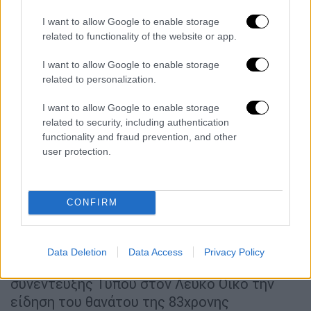
I want to allow Google to enable storage
related to functionality of the website or app.
video
I want to allow Google to enable storage
related to personalization.
I want to allow Google to enable storage
related to security, including authentication
Ο Λευκός Οίκος θρηνεί για το
functionality and fraud prevention, and other
«ίνδαλμα που έφυγε»
user protection.
Η Τίνα Τέρνερ ήταν ένα «ίνδαλμα» και ο
θάνατός της είναι μια «πολύ μεγάλη
CONFIRM
απώλεια», δήλωσε η εκπρόσωπος του
Λευκού Οίκου Καρίν Ζαν-Πιερ.
Data Deletion
Data Access
Privacy Policy
Μαθαίνοντας κατά τη διάρκεια της
συνέντευξης Τύπου στον Λευκό Οίκο την
είδηση του θανάτου της 83χρονης