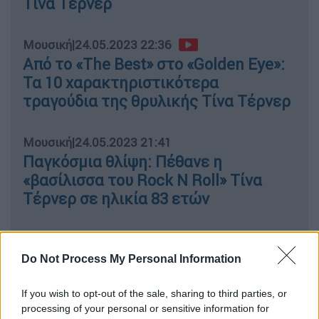
Τίνα Τέρνερ
Μουσική
|
24.05.2023 22:36
Από το «The Best» στο «Golden Eye»:
Τα 10 χαρακτηριστικότερα
τραγούδια της θρυλικής Τίνα Τέρνερ
Μουσική
|
24.05.2023 21:41
Παγκόσμια θλίψη: Πέθανε η
«βασίλισσα του Rock N Roll» Τίνα
Τέρνερ σε ηλικία 83 ετών
Do Not Process My Personal Information
Οι εντυπώσεις που κράτησε από τη ξενάγησή
της από την Αθήνα, ήταν: «Κάποιες προτομές
If you wish to opt-out of the sale, sharing to third parties, or
αρχαίων θεών που μου χάρισαν κάλοι φίλοι.
processing of your personal or sensitive information for