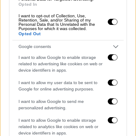
περιοδεύω έτσι, μια τόσο μεγάλη παραγωγή.
Opted In
Ταξιδεύω μέρα νύχτα επί έξι μήνες και δεν
I want to opt-out of Collection, Use,
σκοπεύω να συνεχίσω να ταξιδεύω έτσι.
Retention, Sale, and/or Sharing of my
Personal Data that Is Unrelated with the
Ήταν απίθανο, είχα πολύ κόσμο! Ο κόσμος
Purposes for which it was collected.
ερχόταν και διασκέδαζε πολύ» για να
Opted Out
συμπληρώσει: «Αν είσαι σταρ αυτή είναι η
Google consents
δουλειά σου, πρέπει να το δεχτείς. Πίσω
από τη δόξα υπάρχει πολλή δουλειά. Τα μέσα
I want to allow Google to enable storage
related to advertising like cookies on web or
ενημέρωσης μας χρησιμοποιούν. Είμαστε
device identifiers in apps.
δημοφιλείς. Ο κόσμος ζητά να μάθει. Εγώ
πέτυχα. Έχω πετύχει και οικονομικά. Μα
I want to allow my user data to be sent to
έχω και στεναχώριες. Η ζωή έχει δυσκολίες.
Google for online advertising purposes.
Η καριέρα μου μ' εξοργίζει και μ'
I want to allow Google to send me
ανταμείβει».
personalized advertising.
I want to allow Google to enable storage
related to analytics like cookies on web or
device identifiers in apps.