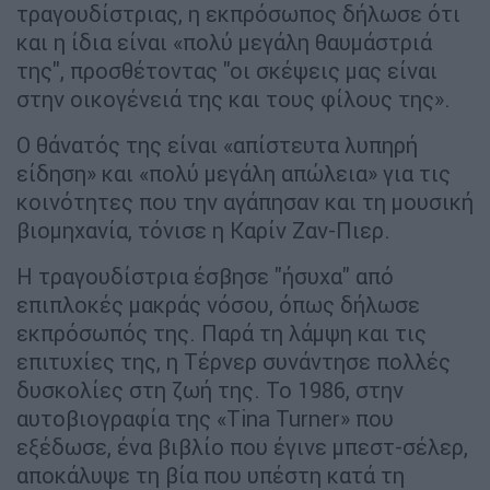
τραγουδίστριας, η εκπρόσωπος δήλωσε ότι
και η ίδια είναι «πολύ μεγάλη θαυμάστριά
της", προσθέτοντας "οι σκέψεις μας είναι
στην οικογένειά της και τους φίλους της».
O θάνατός της είναι «απίστευτα λυπηρή
είδηση» και «πολύ μεγάλη απώλεια» για τις
κοινότητες που την αγάπησαν και τη μουσική
βιομηχανία, τόνισε η Καρίν Ζαν-Πιερ.
Η τραγουδίστρια έσβησε "ήσυχα" από
επιπλοκές μακράς νόσου, όπως δήλωσε
εκπρόσωπός της. Παρά τη λάμψη και τις
επιτυχίες της, η Τέρνερ συνάντησε πολλές
δυσκολίες στη ζωή της. Το 1986, στην
αυτοβιογραφία της «Tina Turner» που
εξέδωσε, ένα βιβλίο που έγινε μπεστ-σέλερ,
αποκάλυψε τη βία που υπέστη κατά τη