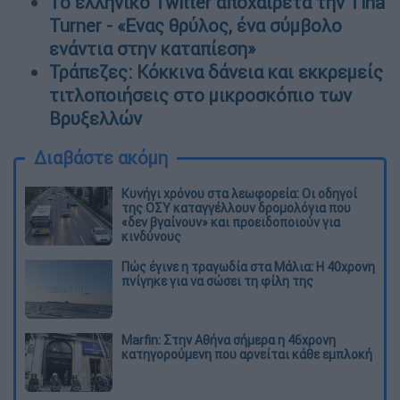
Το ελληνικό Twitter αποχαιρετά την Tina
Turner - «Ενας θρύλος, ένα σύμβολο
ενάντια στην καταπίεση»
Τράπεζες: Κόκκινα δάνεια και εκκρεμείς
τιτλοποιήσεις στο μικροσκόπιο των
Βρυξελλών
Διαβάστε ακόμη
Κυνήγι χρόνου στα λεωφορεία: Οι οδηγοί
της ΟΣΥ καταγγέλλουν δρομολόγια που
«δεν βγαίνουν» και προειδοποιούν για
κινδύνους
Πώς έγινε η τραγωδία στα Μάλια: Η 40χρονη
πνίγηκε για να σώσει τη φίλη της
Marfin: Στην Αθήνα σήμερα η 46χρονη
κατηγορούμενη που αρνείται κάθε εμπλοκή