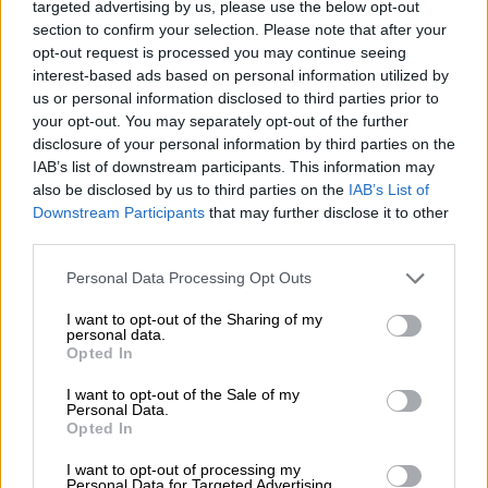
Πήρα μερικά πιάτα. Η θέα του ουρανού που
targeted advertising by us, please use the below opt-out
section to confirm your selection. Please note that after your
ήταν κάτασπρος. Δεν ήξερα πώς θα ήταν. Οι
opt-out request is processed you may continue seeing
κίονες που είδα εδώ μου έδωσαν ιδέες για
interest-based ads based on personal information utilized by
τη διακόσμηση των σπιτιών μου. Πρέπει να
us or personal information disclosed to third parties prior to
ξαναέρθω, να μάθω περισσότερα».
your opt-out. You may separately opt-out of the further
disclosure of your personal information by third parties on the
IAB’s list of downstream participants. This information may
also be disclosed by us to third parties on the
IAB’s List of
Downstream Participants
that may further disclose it to other
third parties.
Please note that this website/app uses one or more Google
Personal Data Processing Opt Outs
video
services and may gather and store information including but
not limited to your visit or usage behaviour. You may click to
I want to opt-out of the Sharing of my
personal data.
grant or deny consent to Google and its third-party tags to
Opted In
use your data for below specified purposes in below Google
consent section.
I want to opt-out of the Sale of my
Personal Data.
Opted In
Για την εμπειρία της από την ευρωπαϊκή
περιοδεία, δήλωσε: «Δεν θα συνεχίσω να
I want to opt-out of processing my
Personal Data for Targeted Advertising.