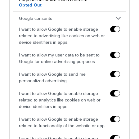
ειρωνικό τόνο: «Μετά το σιδηροδρομικό
Opted Out
δυστύχημα, στο οποίο έχασαν τη ζωή τους
Google consents
40 άνθρωποι, ο Έλληνας υπουργός
Μεταφορών παραιτήθηκε από σεβασμό προς
I want to allow Google to enable storage
related to advertising like cookies on web or
τους νεκρούς. Δεν μπορώ να καταλάβω τι
device identifiers in apps.
είδους κυβέρνηση έχει η Ελλάδα... Τι
σημαίνει παραίτηση; Είναι αυτός ο
I want to allow my user data to be sent to
ευρωπαϊκός τρόπος της συγχώρεσης;
Google for online advertising purposes.
Κώστα, υπάρχει μια θάλασσα ανάμεσά μας,
I want to allow Google to send me
ρίξε μια ματιά στην απέναντι όχθη και πάρε
personalized advertising.
έμπνευση».
I want to allow Google to enable storage
Παραιτήθηκε ο
υπουργός Μεταφορών
related to analytics like cookies on web or
Καραμανλής
μετά το σιδηροδρομικό
device identifiers in apps.
δυστύχημα που σκότωσε τουλάχιστον 38
I want to allow Google to enable storage
ανθρώπους στην Ελλάδα (
ΝΤV
)
related to functionality of the website or app.
Η παραίτηση του υπουργού Μεταφορών
I want to allow Google to enable storage