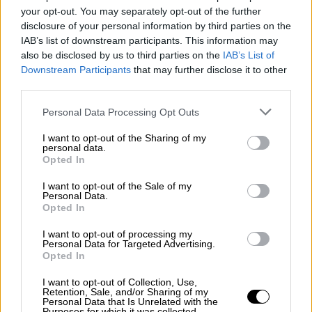
είδηση της παραίτησης
του Κώστα Αχιλλέα
your opt-out. You may separately opt-out of the further
Καραμανλή. Μεγαλύτερη κι από την ίδια την
disclosure of your personal information by third parties on the
είδηση της τραγωδίας.
IAB’s list of downstream participants. This information may
also be disclosed by us to third parties on the
IAB’s List of
Ο υπουργός στην Ελλάδα αποτελεί
Downstream Participants
that may further disclose it to other
third parties.
παράδειγμα με την παραίτησή του: Ρίξτε μια
ματιά στην απέναντι ακτή και πάρτε κι εσείς
Please note that this website/app uses one or more Google
Personal Data Processing Opt Outs
services and may gather and store information including but
εδώ παράδειγμα (
Halk TV
)
not limited to your visit or usage behaviour. You may click to
I want to opt-out of the Sharing of my
personal data.
grant or deny consent to Google and its third-party tags to
Η Ελλάδα έγινε παράδειγμα(
Τζουμχουριέτ
)
Opted In
use your data for below specified purposes in below Google
consent section.
Ο διακεκριμένος Τούρκος δημοσιογράφος,
I want to opt-out of the Sale of my
Personal Data.
Φατίχ Πορτακάλ
, διαμαρτύρονταν μέσω
Opted In
twitter
ότι κανείς στην Τουρκία δεν ζήτησε
I want to opt-out of processing my
ούτε ένα συγγνώμη μετά τους σεισμούς,
Personal Data for Targeted Advertising.
πόσο μάλλον δεν παραιτήθηκε.
Opted In
I want to opt-out of Collection, Use,
Ο
Τούρκος παραγωγός ταινιών και κωμικός
,
Retention, Sale, and/or Sharing of my
Personal Data that Is Unrelated with the
Σαχάν Γκιοκμπακάρ
, έγραψε επίσης με
Purposes for which it was collected.