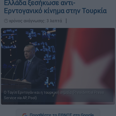
Ελλάδα ξεσήκωσε αντι-
Ερντογανικό κίνημα στην Τουρκία
🕛 χρόνος ανάγνωσης: 3 λεπτά ┋
Ο Ταγίπ Ερντογάν και η τουρκική σημαία (Presidential Press
Service via AP, Pool)
Προσθέστε το ΕΘΝΟΣ στη Google