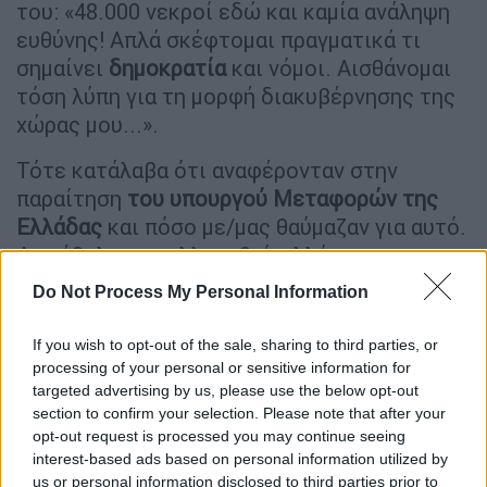
του: «48.000 νεκροί εδώ και καμία ανάληψη
ευθύνης! Απλά σκέφτομαι πραγματικά τι
σημαίνει
δημοκρατία
και νόμοι. Αισθάνομαι
τόση λύπη για τη μορφή διακυβέρνησης της
χώρας μου...».
Τότε κατάλαβα ότι αναφέρονταν στην
παραίτηση
του υπουργού Μεταφορών της
Ελλάδας
και πόσο με/μας θαύμαζαν για αυτό.
Δεν ήθελε να συλλυπηθεί, αλλά να
χειροκροτήσει το πολιτικό ήθος των
Do Not Process My Personal Information
Ελλήνων πολιτικών κατ’ αντιδιαστολή με
εκείνη των Τούρκων ηγετών σε αντίστοιχη
If you wish to opt-out of the sale, sharing to third parties, or
εθνική τραγωδία.
processing of your personal or sensitive information for
targeted advertising by us, please use the below opt-out
Αρχίζω να κοιτάζω τις ιστοσελίδες των
section to confirm your selection. Please note that after your
opt-out request is processed you may continue seeing
καναλιών και των εφημερίδων στην Τουρκία
interest-based ads based on personal information utilized by
και το πόσο μεγάλη έκταση είχε λάβει
η
us or personal information disclosed to third parties prior to