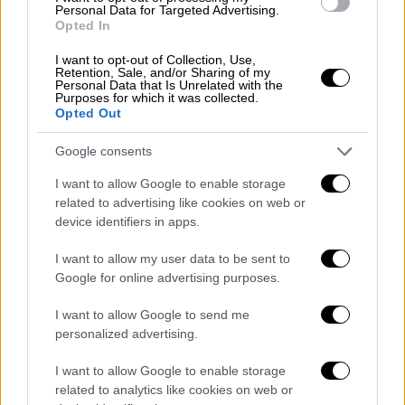
Personal Data for Targeted Advertising.
Πράγματι οι οπαδοί της ομάδας του, τον
Opted In
υποδέχθηκαν με χειροκροτήματα και
I want to opt-out of Collection, Use,
συνθήματα στην πρώτη του εμφάνιση μετά
Retention, Sale, and/or Sharing of my
Personal Data that Is Unrelated with the
από τη δημόσια δήλωσή του πως είναι
Purposes for which it was collected.
ομοφυλόφιλος. Κατά την είσοδό του στο
Opted Out
ματς με τη
Γιάμπλονετς
, το κοινό της Σπάρτα
Google consents
Πράγας
τον χειροκρότησε θερμά
, ενώ
αμέσως μετά η εξέδρα
φώναξε ρυθμικά το
I want to allow Google to enable storage
related to advertising like cookies on web or
όνομά του
κάτι που αν μη τι άλλο αποτελεί
device identifiers in apps.
μια πρώτη νίκη για τον Γιάνκτο.
I want to allow my user data to be sent to
This is encouraging: There were
Google for online advertising purposes.
cheers from Sparta Prague fans for
I want to allow Google to send me
Jakub Jankto when he came on as a
personalized advertising.
substitute this evening, days after his
headline-grabbing coming out.
I want to allow Google to enable storage
https://t.co/Tlm64OYTc3
related to analytics like cookies on web or