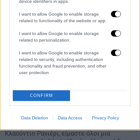
device identifiers in apps.
— Ian Willoughby (@Ian_Willoughby)
I want to allow Google to enable storage
February 19, 2023
related to functionality of the website or app.
«Πρόβλημα οι εκτός έδρας αγώνες»
I want to allow Google to enable storage
related to personalization.
Παραδέχθηκε όμως ότι θα αντιμετωπίσει και
δυσκολίες λέγοντας ότι «
το πρόβλημα είναι
I want to allow Google to enable storage
οι εκτός έδρας αγώνες
. Οι οπαδοί θα σου
related to security, including authentication
functionality and fraud prevention, and other
πουν άσχημα λόγια. Έτσι είναι οι
user protection.
οργανωμένοι. Πολλοί άνθρωποι φοβούνται
να κάνουν come out και αυτούς θέλω να
βοηθήσω κι εγώ. Ας ελπίσουμε ότι δεν θα
CONFIRM
μας γυρίσει μπούμερανγκ. Δεν θέλω να το
σκέφτομαι έτσι. Έχω το κεφάλι μου ψηλά
και πάντα θα το έχω. Αυτές οι αντιδράσεις
Data Deletion
Data Access
Privacy Policy
μού φαίνονται υπερβολικές, κι όπως είπε ο
Κλαούντιο Ρανιέρι, είμαστε όλοι μια