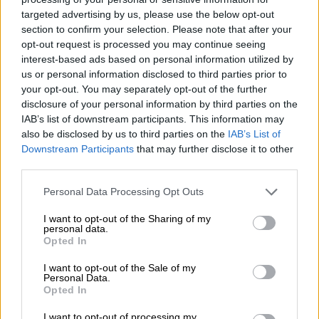
ποδοσφαιριστής αυτού του επιπέδου που
targeted advertising by us, please use the below opt-out
βγαίνει μπροστά, αυτό μιλά από μόνο του. Θα
section to confirm your selection. Please note that after your
προστατεύω την πρώην σύζυγό μου και τον
opt-out request is processed you may continue seeing
γιο μου. Είναι 3,5 ετών και ελπίζω πως όταν
interest-based ads based on personal information utilized by
θα είναι 7 ή 8 θα υπάρχει περισσότερη
us or personal information disclosed to third parties prior to
your opt-out. You may separately opt-out of the further
ελευθερία».
disclosure of your personal information by third parties on the
IAB’s list of downstream participants. This information may
Θερμή υποδοχή στο γήπεδο
also be disclosed by us to third parties on the
IAB’s List of
Downstream Participants
that may further disclose it to other
Αναφορικά με την απόφαση που πήρε για να
third parties.
μιλήσει ανοιχτά, εξήγησε: «Η απόφαση ήταν
Please note that this website/app uses one or more Google
αρκετά σημαντική για μένα και είμαι πολύ
Personal Data Processing Opt Outs
services and may gather and store information including but
χαρούμενος. Για κάποιους είναι επανάσταση,
not limited to your visit or usage behaviour. You may click to
I want to opt-out of the Sharing of my
για μένα είναι απολύτως φυσιολογικό. Η
personal data.
grant or deny consent to Google and its third-party tags to
Opted In
αντίδραση του κόσμου; Με χειροκρότησαν
use your data for below specified purposes in below Google
consent section.
στον πρώτο αγώνα μετά το coming out,
I want to opt-out of the Sale of my
Personal Data.
συνεπώς ήταν πολύ ωραία η αίσθηση της
Opted In
αποδοχής».
I want to opt-out of processing my