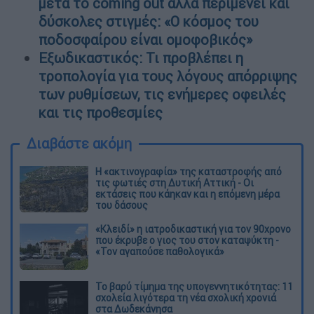
μετά το coming out αλλά περιμένει και
δύσκολες στιγμές: «Ο κόσμος του
ποδοσφαίρου είναι ομοφοβικός»
Εξωδικαστικός: Τι προβλέπει η
τροπολογία για τους λόγους απόρριψης
των ρυθμίσεων, τις ενήμερες οφειλές
και τις προθεσμίες
Διαβάστε ακόμη
Η «ακτινογραφία» της καταστροφής από
τις φωτιές στη Δυτική Αττική - Οι
εκτάσεις που κάηκαν και η επόμενη μέρα
του δάσους
«Κλειδί» η ιατροδικαστική για τον 90χρονο
που έκρυβε ο γιος του στον καταψύκτη -
«Τον αγαπούσε παθολογικά»
Το βαρύ τίμημα της υπογεννητικότητας: 11
σχολεία λιγότερα τη νέα σχολική χρονιά
στα Δωδεκάνησα