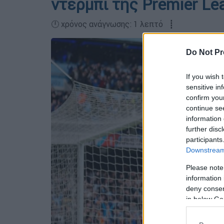
ντέρμπι της Premier Le
🕛 χρόνος ανάγνωσης: 1 λεπτό ┋
Do Not Pr
If you wish 
sensitive in
confirm you
continue se
information 
further disc
participants
Downstream 
Please note
information 
deny consent
in below Go