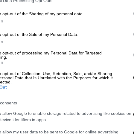
l Data Processing Opt Outs
o opt-out of the Sharing of my personal data.
In
o opt-out of the Sale of my Personal Data.
In
 το ΕΘΝΟΣ στη Google
to opt-out of processing my Personal Data for Targeted
ing.
In
ι
στο ντέρμπι της
Premier League
με τη
o opt-out of Collection, Use, Retention, Sale, and/or Sharing
λινγκ
Χάαλαντ
στη σύνθεσή τους και
ersonal Data that Is Unrelated with the Purposes for which it
lected.
υς Κόκκινους, έκαναν ένα τρομερό come
Out
το Έτιχαντ. Η ομάδα του
Πεπ
Γκουαρδιόλα
 βαθμούς απ' την προπορευόμενη
Άρσεναλ
,
consents
α με απολογισμό εννέα νίκες και δύο
o allow Google to enable storage related to advertising like cookies on
evice identifiers in apps.
 ότι διανύει τη χειρότερη σεζόν επί των
o allow my user data to be sent to Google for online advertising