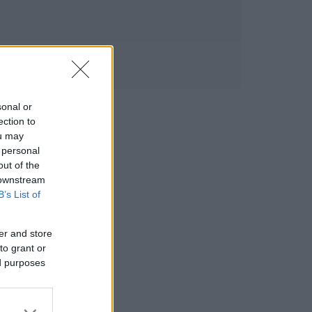
sonal or
ection to
ou may
 personal
out of the
 downstream
B’s List of
er and store
to grant or
ed purposes