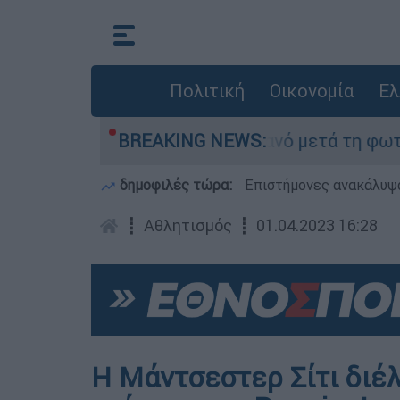
Πολιτική
Οικονομία
Ελ
ε τίποτα» στο Πόρτο Γερμανό μετά τη φωτιά - 
BREAKING NEWS:
δημοφιλές τώρα:
Επιστήμονες ανακάλυψα
┋
Αθλητισμός
┋
01.04.2023 16:28
Η Μάντσεστερ Σίτι διέ