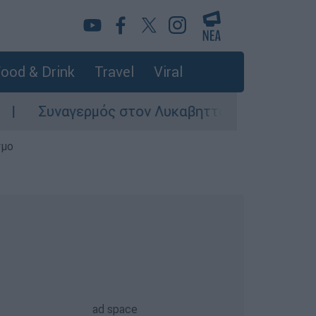
ood & Drink
Travel
Viral
Συναγερμός στον Λυκαβηττό: Σορός σε προχωρη
σμο