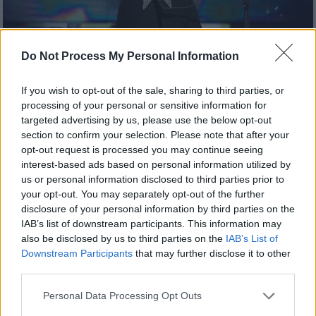
Do Not Process My Personal Information
If you wish to opt-out of the sale, sharing to third parties, or
Τηλεόραση
|
24.05.2021 15:42
processing of your personal or sensitive information for
YFSF: Νικήτρια στον ημιτελικό η
targeted advertising by us, please use the below opt-out
«Μπέλλου» Ματθίλδη Μαγγίρα - 4 πάνε
section to confirm your selection. Please note that after your
opt-out request is processed you may continue seeing
στον τελικό
interest-based ads based on personal information utilized by
Ημιτελικός All Star Your Face Sounds
us or personal information disclosed to third parties prior to
your opt-out. You may separately opt-out of the further
Familiar και 4 πρόσωπα πάνε στον μεγάλο
disclosure of your personal information by third parties on the
τελικό
IAB’s list of downstream participants. This information may
also be disclosed by us to third parties on the
IAB’s List of
Downstream Participants
that may further disclose it to other
third parties.
Please note that this website/app uses one or more Google
Personal Data Processing Opt Outs
services and may gather and store information including but