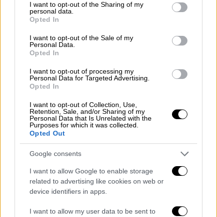
not limited to your visit or usage behaviour. You may click to
I want to opt-out of the Sharing of my
personal data.
grant or deny consent to Google and its third-party tags to
Opted In
use your data for below specified purposes in below Google
consent section.
I want to opt-out of the Sale of my
Personal Data.
Opted In
Τηλεόραση
|
19.04.2021 10:33
I want to opt-out of processing my
Personal Data for Targeted Advertising.
YFSF: Νικήτρια η «Αλέξια» από την
Opted In
Ματθίλδη Μαγγίρα - Οι επόμενες
I want to opt-out of Collection, Use,
μεταμφιέσεις
Retention, Sale, and/or Sharing of my
Personal Data that Is Unrelated with the
Η Ματθίλδη Μαγγίρα ενσάρκωσε με
Purposes for which it was collected.
Opted Out
απόλυτη επιτυχία την «Αλέξια»
καταφέρνοντας να κλέψει τις εντυπώσεις
Google consents
I want to allow Google to enable storage
related to advertising like cookies on web or
device identifiers in apps.
I want to allow my user data to be sent to