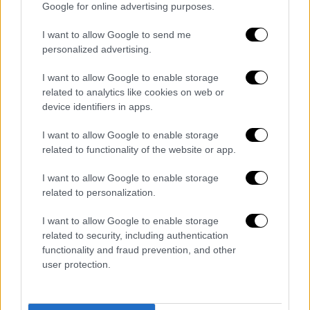
Google for online advertising purposes.
I want to allow Google to send me
personalized advertising.
I want to allow Google to enable storage
related to analytics like cookies on web or
device identifiers in apps.
Lifestyle
|
11.03.2021 11:33
I want to allow Google to enable storage
Ματθίλδη Μαγγίρα: «Κλείδωσε την
related to functionality of the website or app.
πόρτα και άρχισε να αυτοϊκανοποιείται»
I want to allow Google to enable storage
Η Ματθίλδη Μαγγίρα αποκάλυψε ότι έχει
related to personalization.
δεχτεί σεξουαλική παρενόχληση, όταν
I want to allow Google to enable storage
ζούσε στην Ξάνθη, σε ηλικία μόλις 18 ετών
related to security, including authentication
functionality and fraud prevention, and other
user protection.