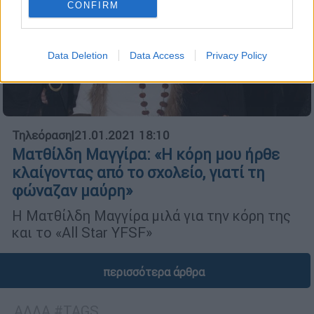
CONFIRM
Data Deletion
Data Access
Privacy Policy
Τηλεόραση
|
21.01.2021 18:10
Ματθίλδη Μαγγίρα: «Η κόρη μου ήρθε
κλαίγοντας από το σχολείο, γιατί τη
φώναζαν μαύρη»
Η Ματθίλδη Μαγγίρα μιλά για την κόρη της
και το «All Star YFSF»
περισσότερα άρθρα
ΑΛΛΑ #TAGS