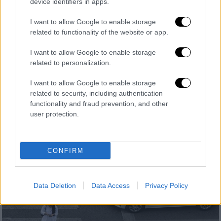
device identifiers in apps.
ανασφάλιστα οχήματα – Βαριές
καμπάνες
I want to allow Google to enable storage
related to functionality of the website or app.
Αν διαπιστώνεται οφειλή τελών
κυκλοφορίας ενός τουλάχιστον έτους, τα
I want to allow Google to enable storage
οφειλόμενα τέλη κυκλοφορίας μετά του
related to personalization.
προστίμου καταλογίζονται από την ΑΑΔΕ
στο σύνολό τους
I want to allow Google to enable storage
related to security, including authentication
functionality and fraud prevention, and other
user protection.
CONFIRM
Data Deletion
Data Access
Privacy Policy