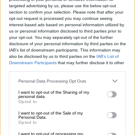
targeted advertising by us, please use the below opt-out
section to confirm your selection. Please note that after your
opt-out request is processed you may continue seeing
interest-based ads based on personal information utilized by
us or personal information disclosed to third parties prior to
your opt-out. You may separately opt-out of the further
disclosure of your personal information by third parties on the
IAB’s list of downstream participants. This information may
also be disclosed by us to third parties on the
IAB’s List of
Downstream Participants
that may further disclose it to other
third parties.
Please note that this website/app uses one or more Google
Personal Data Processing Opt Outs
Οικονομία
|
18.07.2024 07:20
services and may gather and store information including but
Ήρθε το ασφαλιστήριο συμβόλαιο
not limited to your visit or usage behaviour. You may click to
I want to opt-out of the Sharing of my
personal data.
οχήματος μέσω του Gov.gr Wallet - Ποια
grant or deny consent to Google and its third-party tags to
Opted In
use your data for below specified purposes in below Google
η διαδικασία να το αποκτήσετε
consent section.
I want to opt-out of the Sale of my
Με τη νέα ψηφιακή υπηρεσία
Personal Data.
Opted In
του Gov.gr Wallet οι πολίτες θα δίνουν τη
ρητή συγκατάθεσή τους (consent) για τη
I want to opt-out of processing my