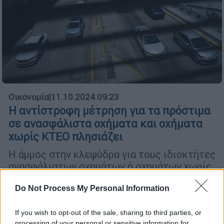
Οικονομία
|
11.10.2024 09:23
Η αντίστροφη μέτρηση για τα πρόστιμα
σε ανασφάλιστα οχήματα και οχήματα
χωρίς ΚΤΕΟ πλησιάζει
Η άμμος στην κλεψύδρα για τους ιδιοκτήτες
ανασφάλιστων οχημάτων ή οχημάτων χωρίς
ΚΤΕΟ τελειώνει
Do Not Process My Personal Information
If you wish to opt-out of the sale, sharing to third parties, or
processing of your personal or sensitive information for