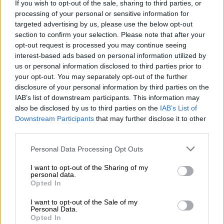
If you wish to opt-out of the sale, sharing to third parties, or
processing of your personal or sensitive information for
targeted advertising by us, please use the below opt-out
Υγεία
|
26.09.2025 09:03
section to confirm your selection. Please note that after your
Φαρμάκι τα φάρμακα για τους Έλληνες
opt-out request is processed you may continue seeing
ασθενείς – Πόσα πλήρωσαν για
interest-based ads based on personal information utilized by
us or personal information disclosed to third parties prior to
συμμετοχές το 2024 (έρευνα)
your opt-out. You may separately opt-out of the further
Η φαρμακευτική πολιτική που ακολουθείται
disclosure of your personal information by third parties on the
τα τελευταία χρόνια, όπως φαίνεται
IAB’s list of downstream participants. This information may
also be disclosed by us to third parties on the
IAB’s List of
επιβαρύνει όλο και περισσότερο τους
Downstream Participants
that may further disclose it to other
πολίτες, αφού υποχρεώνονται να βάλουν
third parties.
βαθιά το χέρι στην τσέπη για τις θεραπείες
τους
Please note that this website/app uses one or more Google
Personal Data Processing Opt Outs
services and may gather and store information including but
not limited to your visit or usage behaviour. You may click to
I want to opt-out of the Sharing of my
personal data.
grant or deny consent to Google and its third-party tags to
Opted In
use your data for below specified purposes in below Google
consent section.
I want to opt-out of the Sale of my
Personal Data.
Opted In