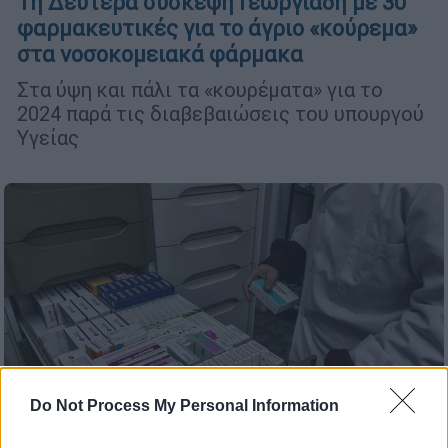
Τη Δευτέρα σύσκεψη Γεωργιάδη με 30
φαρμακευτικές για το άγριο «κούρεμα»
στα νοσοκομειακά φάρμακα
Στα ύψη και πάλι τα «κουρέματα» για το
2024 παρά τις διαβεβαιώσεις του υπουργού
Υγείας
Do Not Process My Personal Information