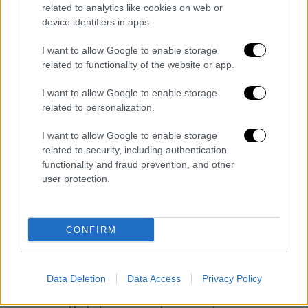
related to analytics like cookies on web or
device identifiers in apps.
I want to allow Google to enable storage
related to functionality of the website or app.
I want to allow Google to enable storage
related to personalization.
I want to allow Google to enable storage
related to security, including authentication
functionality and fraud prevention, and other
user protection.
Πολιτική
|
26.05.2025 15:05
CONFIRM
Κατέθεσε ο Γεωργιάδης στη δίκη
Novartis: «Συγκλονιστική συκοφαντία,
θέλω να μάθω ποιοι τους έβαλαν»
Data Deletion
Data Access
Privacy Policy
«Με κατηγόρησαν ότι προσπάθησα να