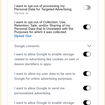
I want to opt-out of processing my
Personal Data for Targeted Advertising.
Opted In
I want to opt-out of Collection, Use,
Retention, Sale, and/or Sharing of my
Personal Data that Is Unrelated with the
Purposes for which it was collected.
Opted Out
Google consents
Υγεία
|
12.09.2025 06:43
I want to allow Google to enable storage
«Μούδιασε» η αγορά μετά τα νέα
related to advertising like cookies on web or
κουρέματα 80% στα νοσοκομειακά
device identifiers in apps.
φάρμακα: Οι δεσμεύσεις Άδωνι και οι
κίνδυνοι
I want to allow my user data to be sent to
Google for online advertising purposes.
O υπουργός υγείας με βάση πληροφορίες
του ethnos.gr θα προχωρήσει ο ίδιος
I want to allow Google to send me
personalized advertising.
αναδρομικά σε παρεμβάσεις
I want to allow Google to enable storage