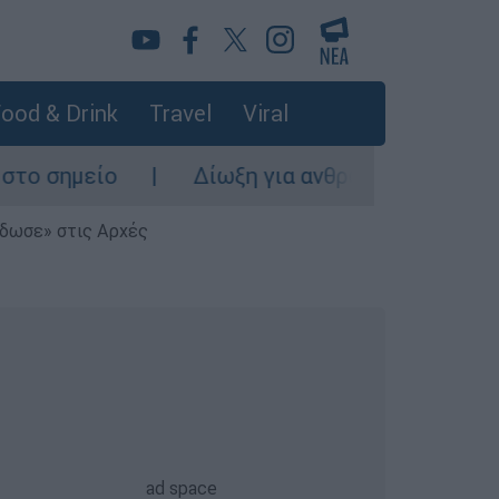
ood & Drink
Travel
Viral
Δίωξη για ανθρωποκτονία από πρόθεση στον 26χ
έδωσε» στις Αρχές