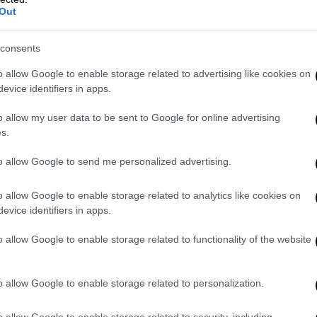
Out
consents
o allow Google to enable storage related to advertising like cookies on
evice identifiers in apps.
o allow my user data to be sent to Google for online advertising
s.
to allow Google to send me personalized advertising.
γκόσμια κοινότητα ρομποτικής
o allow Google to enable storage related to analytics like cookies on
 ρομποτική»
evice identifiers in apps.
Ιωάννη Σομαλακίδη για τον πρωταγωνιστικό
o allow Google to enable storage related to functionality of the website
την Ελλάδα γίνονται άλματα σε αυτόν τον
την Ευρώπη
. Η ρομποτική βρίσκει παντού
o allow Google to enable storage related to personalization.
ην γεωργία
. Τα παιδιά μας έχουν πετύχει
 χρόνο όλο και γιγαντώνεται και
o allow Google to enable storage related to security, including