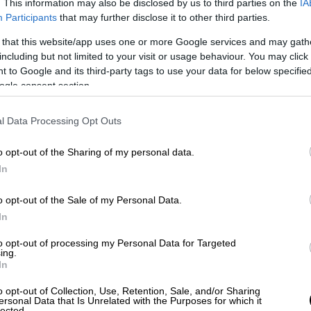
. This information may also be disclosed by us to third parties on the
IA
 Ελλάδας έχουν καταφέρει άθλους
και έχουν
Participants
that may further disclose it to other third parties.
ων εξελίξεων. Κάθε χρόνο
κάνουμε δωρεάν
 that this website/app uses one or more Google services and may gath
Ετσι προχωράμε και διαδίδουμε τη γνώση.
including but not limited to your visit or usage behaviour. You may click 
σα στην επιστημονική κοινότητα και
 to Google and its third-party tags to use your data for below specifi
ogle consent section.
ύουν με μοναδικό σκοπό να διαδώσουν αυτή
l Data Processing Opt Outs
o opt-out of the Sharing of my personal data.
In
o opt-out of the Sale of my Personal Data.
In
to opt-out of processing my Personal Data for Targeted
ing.
In
o opt-out of Collection, Use, Retention, Sale, and/or Sharing
ersonal Data that Is Unrelated with the Purposes for which it
lected.