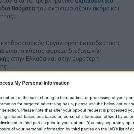
υνατόν από το προβληματικό
εκπαιδευτικό
ιδιά θαύματα
που εντυπωσιάζουν ακόμα και
τητας;
η κερδοσκοπικός Οργανισμός Εκπαιδευτικής
as
είναι ο κύριος φορέας διεξαγωγής
κής στην Ελλάδα και στην ευρύτερη
ης.
ός
Ιωάννης Σομαλακίδης μίλησε στο
ocess My Personal Information
ν και των μεγάλων διακρίσεων που
και οι Έλληνες μαθητές: «Δεν είναι τίποτα
to opt-out of the sale, sharing to third parties, or processing of your per
εκινήσαμε έχουμε κάνει σκληρή δουλειά μέσα
formation for targeted advertising by us, please use the below opt-out s
 επίσημος φορέας διοργάνωσης της
r selection. Please note that after your opt-out request is processed y
eing interest-based ads based on personal information utilized by us or
κής
WR για την Ελλάδα, μέσα από την οποία
disclosed to third parties prior to your opt-out. You may separately opt-
ες που εκπροσωπούν τη χώρα μας στον
losure of your personal information by third parties on the IAB’s list of
lympiad. Παιδιά από
δημόσια αλλά και