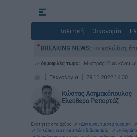
Πολιτική
Οικονομία
Ελ
ήγαν να κλέψουν καλώδια, έπαθε ηλεκτροπληξία 
BREAKING NEWS:
δημοφιλές τώρα:
Μυστράς: Είχε κάνει «ο
┋
Τεχνολογία
┋
29.11.2022 14:30
Κώστας Ασημακόπουλος
Ελεύθερο Ρεπορτάζ
Ενότητες στο άρθρο:
📌 «Δεν είναι τίποτα τυχαίο»

📌 Το λάθος και η επιπλέον διδασκαλία
📌 «Η Ευρώπη