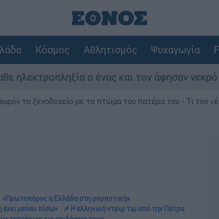
λάδα
Κόσμος
Αθλητισμός
Ψυχαγωγία
F
ο ένας και τον άφησαν νεκρό στο σημείο
χυρό» το ξενοδοχείο με το πτώμα του πατέρα του - Τι τον «
 «Πρωτοπόρος η Ελλάδα στη ρομποτική»
 έχει μείνει πίσω»
📌 Η ελληνική ντριμ τιμ από την Πάτρα