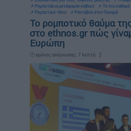
📌 Επανάσταση για τους τυφλούς μαθητές
📌 Η Μαρ
📌 Ρομποτάκια μετάφεραν κύβους
📌 Το πιο καθαρό 
📌 Ρομποτικό τένις
📌 Ραντεβού στον Παναμά
Το ρομποτικό θαύμα τη
στο ethnos.gr πώς γίν
Ευρώπη
🕛 χρόνος ανάγνωσης: 7 λεπτά ┋