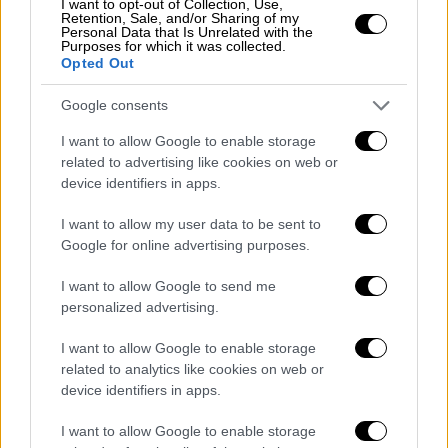
I want to opt-out of Collection, Use,
Παράλληλα η Nova
μεγαλώνει το δίκτυο
Retention, Sale, and/or Sharing of my
Personal Data that Is Unrelated with the
καταστημάτων της,
που θα περιλαμβάνει
Purposes for which it was collected.
Opted Out
σχεδόν 300 σημεία, και εγκαινιάζει ένα
καίνουριο website παρέχοντας 24ωρη
Google consents
εξυπηρέτηση πελατών.
I want to allow Google to enable storage
Υπενθυμίζεται ότι η Νova είναι μέλος του
related to advertising like cookies on web or
device identifiers in apps.
United Group και είναι ο πάροχος που
προέρχεται από την ενοποίηση της Nova με
I want to allow my user data to be sent to
την Wind έχοντας αυτή τη στιγμή πελατειακή
Google for online advertising purposes.
βάση 5 εκατομμυρίων χρηστών κινητής,
I want to allow Google to send me
σταθερής, internet και συνδρομητικής
personalized advertising.
τηλεόρασης.
I want to allow Google to enable storage
«Ένα νέο κεφάλαιο για τον κλάδο
related to analytics like cookies on web or
στην Ελλάδα»
device identifiers in apps.
Ο
Παναγιώτης Γεωργιόπουλος
, CEO της
I want to allow Google to enable storage