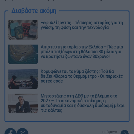
Διαβάστε ακόμη
Ξεφυλλίζοντας... τέσσερις ιστορίες για τη
γνώση, τη φύση και την τεχνολογία
Απίστευτη ιστορία στην Ελλάδα – Πώς μια
μπάλα ταξίδεψε στη θάλασσα 80 μίλια για
να κρατήσει ζωντανό έναν 30χρονο!
Κορυφώνεται το κύμα ζέστης: Πού θα
δείξει 40αρια το θερμόμετρο - Οι περιοχές
σε red code
Μητσοτάκης στη ΔΕΘ με το βλέμμα στο
2027 – Το οικονομικό στοίχημα, η
αυτοδυναμία και η δύσκολη διαδρομή μέχρι
τις κάλπες
επόμενο