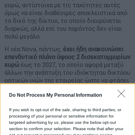
ευρώ, αντίστοιχα με τις ταχύτητες αυτές
όμως να είναι διαθέσιμες αποκλειστικά από
το δικό της δίκτυο, το οποίο διευρύνεται
διαρκώς, αλλά επί του παρόντος δεν είναι
πολύ μεγάλο.
Η νέα Nova, πάντως,
έχει ήδη ανακοινώσει
επενδυτικό πλάνο ύψους 2 δισεκατομμυρίων
ευρώ
έως το 2027, το οποίο αφορά μεταξύ
άλλων την ανάπτυξη του ιδιόκτητου δικτύου
οπτικών ινών της εταιρείας ώστε να φτάσει
τα 22.000 χλμ καλύπτοντας περίπου το 40%
του ελληνικού πληθυσμού.
Do Not Process My Personal Information
Επιπλέον, όπως ξεκαθάρισε η διοίκηση της
If you wish to opt-out of the sale, sharing to third parties, or
εταιρίας,
καταργείται κάθε είδους διάκριση
processing of your personal or sensitive information for
targeted advertising by us, please use the below opt-out
μεταξύ πελατών
καθώς παλιοί και νέοι
section to confirm your selection. Please note that after your
συνδρομητές θα έχουν τις
ίδιες τιμές και
opt-out request is processed you may continue seeing