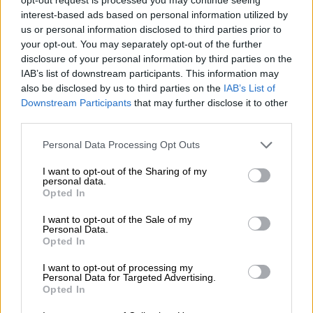
προσφορές.
Στόχος της εταιρίας είναι ο
interest-based ads based on personal information utilized by
ανταγωνισμός και η προσέλκυση νέων
us or personal information disclosed to third parties prior to
your opt-out. You may separately opt-out of the further
πελατών, ενώ κρίσιμο είναι να διατηρηθεί
disclosure of your personal information by third parties on the
και η υφιστάμενη πελατειακή της βάση
IAB’s list of downstream participants. This information may
χωρίς διαρροές προς άλλους παρόχους.
also be disclosed by us to third parties on the
IAB’s List of
Στην κατεύθυνση αυτή έχει ήδη ξεκινήσει
Downstream Participants
that may further disclose it to other
third parties.
ενημέρωση των πελατών της αναφορικά με
τις μειωμένες τιμές που θα πληρώνουν με
Please note that this website/app uses one or more Google
Personal Data Processing Opt Outs
τη λήξη των συμβολαίων τους.
services and may gather and store information including but
not limited to your visit or usage behaviour. You may click to
I want to opt-out of the Sharing of my
personal data.
Στους βασικούς κανόνες που ο
Μιχάλης
grant or deny consent to Google and its third-party tags to
Opted In
use your data for below specified purposes in below Google
Αναγνωστάκος, Chief Marketing Officer της
consent section.
I want to opt-out of the Sale of my
Nova σ
υγκαταλέγεται και η ελεύθερη
Personal Data.
δωρεάν πρόσβαση στη βασική χρήση του
Opted In
Ιντερνετ ακόμα και αν έχουν τελειώσει τα
I want to opt-out of processing my
data του προγράμματος, ενώ τα απεριόριστα
Personal Data for Targeted Advertising.
Opted In
data θα κοστίζουν 27 ευρώ το μήνα.