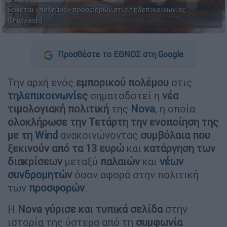
Έρχεται «πόλεμος» προσφορών στις τηλεπικοινωνίες
(Unsplash)
Προσθέστε το ΕΘΝΟΣ στη Google
Την αρχή ενός
εμπορικού πολέμου
στις
τηλεπικοινωνίες
σηματοδοτεί η
νέα
τιμολογιακή πολιτική
της
Nova
, η οποία
ολοκλήρωσε την Τετάρτη την ενοποίηση της
με τη
Wind
ανακοινώνοντας
συμβόλαια που
ξεκινούν από τα 13 ευρώ
και
κατάργηση των
διακρίσεων
μεταξύ
παλαιών
και
νέων
συνδρομητών
όσον αφορά στην πολιτική
των
προσφορών
.
Η
Nova γύρισε και τυπικά σελίδα
στην
ιστορία της ύστερα από τη
συμφωνία