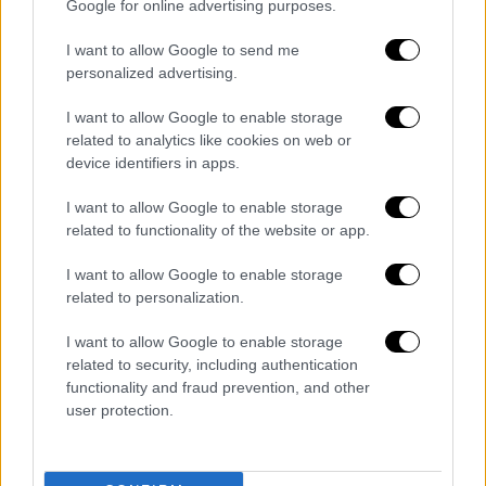
Google for online advertising purposes.
Ελλάδα, ενώ, προς το παρόν τουλάχιστον
δεν είναι διαθέσιμη για desktop ή laptop.
I want to allow Google to send me
Κατεβάζοντας τέλος και την σχετική
personalized advertising.
εφαρμογή «Freenow» ο χρήστης μπορεί να
I want to allow Google to enable storage
καλέσει άμεσα το ταξί της επιλογής του.
related to analytics like cookies on web or
device identifiers in apps.
I want to allow Google to enable storage
related to functionality of the website or app.
I want to allow Google to enable storage
related to personalization.
I want to allow Google to enable storage
related to security, including authentication
functionality and fraud prevention, and other
Google Maps
user protection.
ΟΛΕΣ ΟΙ ΕΙΔΗΣΕΙΣ