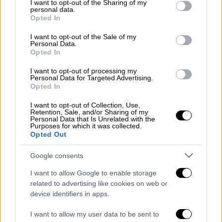
not limited to your visit or usage behaviour. You may click to
I want to opt-out of the Sharing of my
Μάλιστα, εκτός από τον εκτιμώμενο χρόνο
personal data.
grant or deny consent to Google and its third-party tags to
για να φτάσει κανείς στον προορισμό που
Opted In
use your data for below specified purposes in below Google
έχει επιλέξει,
οι Χάρτες παρουσιάζουν κατά
consent section.
I want to opt-out of the Sale of my
προσέγγιση
και το αντίτιμο που θα κληθεί να
Personal Data.
Opted In
πληρώσει ο χρήστης.
I want to opt-out of processing my
Εκτός από αυτά τα Google Maps δίνουν στον
Personal Data for Targeted Advertising.
Opted In
χρήστη την επιλογή μεταξύ συμβατικού ή
φιλικότερου προς το περιβάλλον ταξί
I want to opt-out of Collection, Use,
Retention, Sale, and/or Sharing of my
(υβριδικού ή ηλεκτρικού), ενώ παρουσιάζουν
Personal Data that Is Unrelated with the
Purposes for which it was collected.
live
των αριθμό των ταξί που βρίσκονται
Opted Out
κοντά στον χρήστη, αλλά και τον εκτιμώμενο
χρόνο που θα χρειαστεί για να φτάσουν σε
Google consents
αυτόν.
I want to allow Google to enable storage
related to advertising like cookies on web or
Η νέα υπηρεσία της Google είναι διαθέσιμη
device identifiers in apps.
για
smartphone
με λειτουργικό Android ή iOS
και μπορεί ήδη να χρησιμοποιηθεί και στην
I want to allow my user data to be sent to