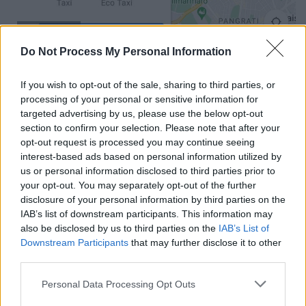
Google Maps
Do Not Process My Personal Information
Τι πρέπει να κάνει ο χρήστης
If you wish to opt-out of the sale, sharing to third parties, or
Ειδικότερα, ο χρήστης αυτό που πρέπει να
processing of your personal or sensitive information for
κάνει είναι να επιλέξει στους
Χάρτες της
targeted advertising by us, please use the below opt-out
section to confirm your selection. Please note that after your
Google
την διαδρομή καταχωρώντας, όπως
opt-out request is processed you may continue seeing
και σε όλες τις υπόλοιπες περιπτώσεις, το
interest-based ads based on personal information utilized by
αρχικό σημείο που βρίσκεται και το σημείο
us or personal information disclosed to third parties prior to
προορισμού.
your opt-out. You may separately opt-out of the further
disclosure of your personal information by third parties on the
Έπειτα από το παραπάνω ο χρήστης θα
IAB’s list of downstream participants. This information may
also be disclosed by us to third parties on the
IAB’s List of
διαπιστώσει ότι στους Χάρτες, στην μπάρα
Downstream Participants
that may further disclose it to other
με τις επιλογές μετακίνησης (όχημα, ΜΜΜ
third parties.
και πεζή),
η Google έχει προσθέσει πλέον και
Please note that this website/app uses one or more Google
τα ταξί.
Personal Data Processing Opt Outs
services and may gather and store information including but