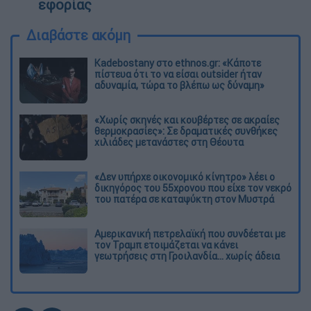
εφορίας
Διαβάστε ακόμη
Kadebostany στο ethnos.gr: «Κάποτε
πίστευα ότι το να είσαι outsider ήταν
αδυναμία, τώρα το βλέπω ως δύναμη»
«Χωρίς σκηνές και κουβέρτες σε ακραίες
θερμοκρασίες»: Σε δραματικές συνθήκες
χιλιάδες μετανάστες στη Θέουτα
«Δεν υπήρχε οικονομικό κίνητρο» λέει ο
δικηγόρος του 55χρονου που είχε τον νεκρό
του πατέρα σε καταψύκτη στον Μυστρά
Αμερικανική πετρελαϊκή που συνδέεται με
τον Τραμπ ετοιμάζεται να κάνει
γεωτρήσεις στη Γροιλανδία... χωρίς άδεια