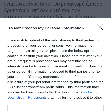
αναπτύξει έναν δικό του μηχανισμό άμυνας.
Δραπετεύει απ' όλα αυτά που τον
καταπιέζουν ονειροπολώντας. Γίνεται ο
ήρωας των ονειροπολήσεών του και στις
Do Not Process My Personal Information
ονειροπολήσεις του καταφέρνει τα
ακατόρθωτα. Όλοι κάποιες στιγμές
If you wish to opt-out of the sale, sharing to third parties, or
αναζητάμε τρόπους για να ξεφύγουμε από
processing of your personal or sensitive information for
την καταπίεση της καθημερινότητας… Ο
targeted advertising by us, please use the below opt-out
Δήμαρχος είναι ένας εξωστρεφής
section to confirm your selection. Please note that after your
χαρακτήρας. Ανθρωπάκος κι αυτός που
opt-out request is processed you may continue seeing
interest-based ads based on personal information utilized by
παραζαλισμένος από την γλύκα της εξουσίας
us or personal information disclosed to third parties prior to
ξεχνάει ποιο είναι το πραγματικό του
your opt-out. You may separately opt-out of the further
μέγεθος. Θεωρεί τον εαυτό του σπουδαίο
disclosure of your personal information by third parties on the
πολιτικάντη ικανότατο στους τακτισμούς με
IAB’s list of downstream participants. This information may
also be disclosed by us to third parties on the
IAB’s List of
αποτέλεσμα η πιο λαμπρή ημέρα της
Downstream Participants
that may further disclose it to other
καριέρας του να καταλήξει σε Βατερλό. Όλοι
third parties.
έχουμε πέσει στην παγίδα να