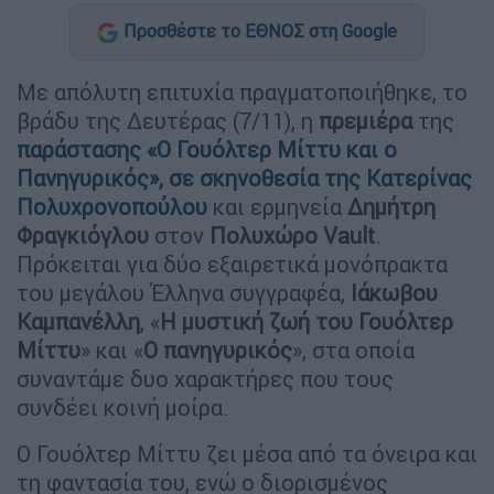
Προσθέστε το ΕΘΝΟΣ στη Google
Με απόλυτη επιτυχία πραγματοποιήθηκε, το
βράδυ της Δευτέρας (7/11), η
πρεμιέρα
της
παράστασης «
Ο Γουόλτερ Μίττυ και ο
Πανηγυρικός
», σε σκηνοθεσία της
Κατερίνας
Πολυχρονοπούλου
και ερμηνεία
Δημήτρη
Φραγκιόγλου
στον
Πολυχώρο Vault
.
Πρόκειται για δύο εξαιρετικά μονόπρακτα
του μεγάλου Έλληνα συγγραφέα,
Ιάκωβου
Καμπανέλλη
, «
Η μυστική ζωή του Γουόλτερ
Μίττυ
» και «
Ο πανηγυρικός
», στα οποία
συναντάμε δυο χαρακτήρες που τους
συνδέει κοινή μοίρα.
Ο Γουόλτερ Μίττυ ζει μέσα από τα όνειρα και
τη φαντασία του, ενώ ο διορισμένος