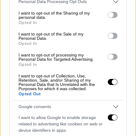
Please note that this website/app uses one or more Google
υπερεκτιμήσουμε το πραγματικό μας
Personal Data Processing Opt Outs
services and may gather and store information including but
μέγεθος. Και οι δυο ήρωες απεικονίζουν μια
not limited to your visit or usage behaviour. You may click to
I want to opt-out of the Sharing of my
personal data.
«άλλη καθημερινότητα». Ο Καμπανέλλης
grant or deny consent to Google and its third-party tags to
Opted In
διεισδύει στην ουσία της ανθρώπινης
use your data for below specified purposes in below Google
consent section.
φύσης.
I want to opt-out of the Sale of my
Personal Data.
Opted In
Πώς είναι η εμπειρία της συνεργασίας με
την Κατερίνα Πολυχρονοπούλου και τι ήταν
I want to opt-out of processing my
Personal Data for Targeted Advertising.
αυτό που σας κέντρισε το ενδιαφέρον στη
Opted In
σκηνοθεσία της;
I want to opt-out of Collection, Use,
Retention, Sale, and/or Sharing of my
Με την Κατερίνα Πολυχρονοπούλου
Personal Data that Is Unrelated with the
Purposes for which it was collected.
ταιριάξαμε από τη πρώτη στιγμή.
Opted Out
Καλλιτεχνικά συμφωνούμε, βλέπουμε το
θέατρο με την ίδια ματιά. Υπήρξε λοιπόν μια
Google consents
καλλιτεχνική συμφωνία κι ένας αμοιβαίος
I want to allow Google to enable storage
σεβασμός και από τις δύο μεριές. Η
related to advertising like cookies on web or
συνεργασία μας κύλησε πολύ ομαλά και
device identifiers in apps.