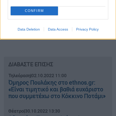
CONFIRM
Data Deletion
Data Access
Privacy Policy
ΔΙΑΒΑΣΤΕ ΕΠΙΣΗΣ
Τηλεόραση
|
02.10.2022 11:00
Όμηρος Πουλάκης στο ethnos.gr:
«Είναι τιμητικό και βαθιά ευχάριστο
που συμμετέχω στο Κόκκινο Ποτάμι»
Θέατρο
|
30.10.2022 13:30