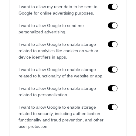
γόνιμα. Η Κατερίνα δεν αρέσκεται σε
I want to allow my user data to be sent to
σκηνοθετικούς εντυπωσιασμούς κι αυτό
Google for online advertising purposes.
είναι κάτι που μου αρέσει πολύ. Έδωσε
μεγάλη προσοχή στο κείμενο – λόγο, ένα
I want to allow Google to send me
personalized advertising.
στοιχείο του θεάτρου που μου αρέσει πολύ.
Ο λόγος κακά τα ψέματα πρωταγωνιστεί
I want to allow Google to enable storage
στην παράστασή μας.
related to analytics like cookies on web or
device identifiers in apps.
I want to allow Google to enable storage
related to functionality of the website or app.
I want to allow Google to enable storage
related to personalization.
I want to allow Google to enable storage
related to security, including authentication
functionality and fraud prevention, and other
user protection.