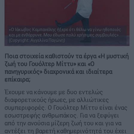
«Ο Ιάκωβος Καμπανέλης ήξερε ότι θέλω να γίνω ηθοποιός
και με ενθάρρυνε. Μου έδωσε πολύ χρήσιμες συμβουλές»
(Copyright: Αγγελίνα Παγώνη)
Ποια στοιχεία καθιστούν τα έργα «Η μυστική
ζωή του Γουόλτερ Μίττυ» και «Ο
πανηγυρικός» διαχρονικά και ιδιαίτερα
επίκαιρα;
Έχουμε να κάνουμε με δυο εντελώς
διαφορετικούς ήρωες, με αλλιώτικες
συμπεριφορές. Ο Γουόλτερ Μίττυ είναι ένας
εσωστρεφής ανθρωπάκος. Για να ξεφύγει
από την ανούσια μίζερη ζωή του και για να
αντέξει τη βαρετή καθημερινότητά του έχει