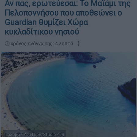
Αν πας, ερωτεύεσαι: Το Μαϊάμι της
Πελοποννήσου που αποθεώνει ο
Guardian θυμίζει Χώρα
κυκλαδίτικου νησιού
🕛 χρόνος ανάγνωσης: 4 λεπτά ┋
Γιάλοβα / YouTube/Studio 409