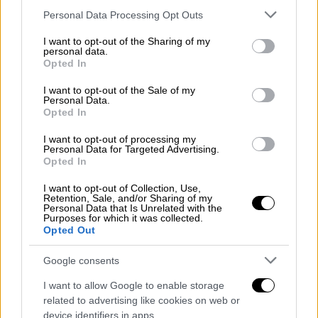
Please note that this website/app uses one or more Google
Personal Data Processing Opt Outs
services and may gather and store information including but
not limited to your visit or usage behaviour. You may click to
I want to opt-out of the Sharing of my
personal data.
Στην ουσία πρόκειται για ένα σύμπλεγμα
grant or deny consent to Google and its third-party tags to
Opted In
δεκαπέντε λιμνών, οι οποίες λόγω της
use your data for below specified purposes in below Google
consent section.
ανωμαλίας του εδάφους δημιουργούν
I want to opt-out of the Sale of my
Personal Data.
καταρράκτες. Πάρε μαζί σου αθλητικά
Opted In
παπούτσια για να περπατήσεις ανάμεσα στα
I want to opt-out of processing my
δέντρα και να διασχίσεις τα ξύλινα γεφύρια,
Personal Data for Targeted Advertising.
Opted In
σε ένα μοναδικό τοπίο γύρω από τις λίμνες.
Το κολύμπι στα υπέροχα νερά του
I want to opt-out of Collection, Use,
Retention, Sale, and/or Sharing of my
Πολυλίμνιου είναι εμπειρία ανεπανάληπτη,
Personal Data that Is Unrelated with the
Purposes for which it was collected.
μην ξεχνάς όμως πως το μέρος είναι αρκετά
Opted Out
επικίνδυνο για παιδιά, καθώς δεν μιλάμε για
θάλασσα, αλλά για πάρα πολύ βαθιά νερά
Google consents
λίμνης.
I want to allow Google to enable storage
related to advertising like cookies on web or
Στα νερά και τα βράχια θα συναντήσεις
device identifiers in apps.