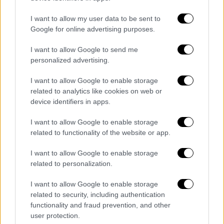
τεράστια καβούρια, ενώ αξίζει να σημειωθεί
πως η χρήση μάσκας είναι άσκοπη, καθώς τα
I want to allow my user data to be sent to
νερά των λιμνών είναι θολά και -όπως
Google for online advertising purposes.
τονίσαμε πριν- επικίνδυνα για παιδιά.
I want to allow Google to send me
personalized advertising.
I want to allow Google to enable storage
related to analytics like cookies on web or
device identifiers in apps.
video
I want to allow Google to enable storage
related to functionality of the website or app.
I want to allow Google to enable storage
related to personalization.
I want to allow Google to enable storage
Οι παραλίες της Γιάλοβας
related to security, including authentication
functionality and fraud prevention, and other
Σε απόσταση αναπνοής βρίσκεται η
user protection.