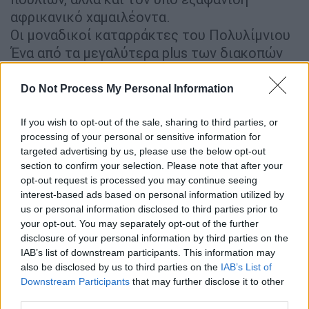
αφρικανικό χαμαιλέοντα.
Οι μοναδικοί καταρράκτες του Πολυλίμνιου
Ένα από τα μεγαλύτερα plus των διακοπών
στη Γιάλοβα, είναι πως η περιοχή αποτελεί
αφετηρία για μαγικές εκδρομές στα γύρω
Do Not Process My Personal Information
αξιοθέατα της Μεσσηνίας. Και τι καλύτερο
από μια βουτιά στα παγωμένα -τα πάρα πολύ
If you wish to opt-out of the sale, sharing to third parties, or
processing of your personal or sensitive information for
παγωμένα, για την ακρίβεια!- νερά των
targeted advertising by us, please use the below opt-out
Καταρρακτών του Πολυλίμνιου;
section to confirm your selection. Please note that after your
opt-out request is processed you may continue seeing
interest-based ads based on personal information utilized by
us or personal information disclosed to third parties prior to
your opt-out. You may separately opt-out of the further
disclosure of your personal information by third parties on the
IAB’s list of downstream participants. This information may
also be disclosed by us to third parties on the
IAB’s List of
video
Downstream Participants
that may further disclose it to other
third parties.