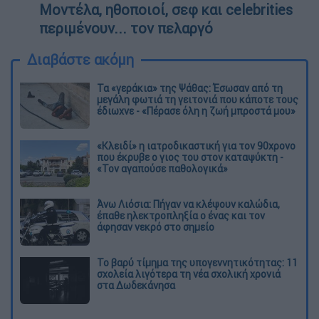
Μοντέλα, ηθοποιοί, σεφ και celebrities
περιμένουν... τον πελαργό
Διαβάστε ακόμη
Τα «γεράκια» της Ψάθας: Έσωσαν από τη
μεγάλη φωτιά τη γειτονιά που κάποτε τους
έδιωχνε - «Πέρασε όλη η ζωή μπροστά μου»
«Κλειδί» η ιατροδικαστική για τον 90χρονο
που έκρυβε ο γιος του στον καταψύκτη -
«Τον αγαπούσε παθολογικά»
Άνω Λιόσια: Πήγαν να κλέψουν καλώδια,
έπαθε ηλεκτροπληξία ο ένας και τον
άφησαν νεκρό στο σημείο
Το βαρύ τίμημα της υπογεννητικότητας: 11
σχολεία λιγότερα τη νέα σχολική χρονιά
στα Δωδεκάνησα