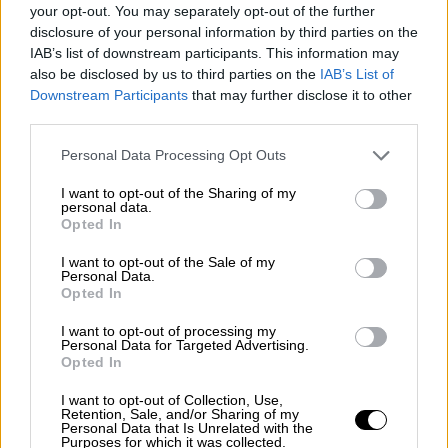
είναι άρρωστο. Στο νοσοκομείο γνωρίζει το
your opt-out. You may separately opt-out of the further
μαχητικό γιατρό
Δημοσθένη Μαντά (Όμηρος
disclosure of your personal information by third parties on the
IAB’s list of downstream participants. This information may
Πουλάκης)
, που φροντίζει το παιδί. Η
also be disclosed by us to third parties on the
IAB’s List of
Ανθή(Άννα Μάγκου),
που έρχεται με άλλους
Downstream Participants
that may further disclose it to other
Πόντιους πρόσφυγες, δεν πηγαίνει στο
third parties.
Καραμπουρνάκι, για να φροντίσει τον πατέρα
Please note that this website/app uses one or more Google
Personal Data Processing Opt Outs
της, που πρέπει να κάνει εγχείρηση. Ο
services and may gather and store information including but
Νικολαΐδης (Κωνσταντίνος Καζάκος)
not limited to your visit or usage behaviour. You may click to
I want to opt-out of the Sharing of my
personal data.
σώζεται από έναν Τούρκο χωρικό. Η
grant or deny consent to Google and its third-party tags to
Opted In
use your data for below specified purposes in below Google
Ιφιγένεια εκτός από την Ανθή, θα συνδεθεί
consent section.
I want to opt-out of the Sale of my
με την
Εσμέ (Μαριάννα Κιμούλη),
μια
Personal Data.
Μουσουλμάνα της Θεσσαλονίκης, που θα της
Opted In
σταθεί πολύ.
I want to opt-out of processing my
Personal Data for Targeted Advertising.
Opted In
I want to opt-out of Collection, Use,
Retention, Sale, and/or Sharing of my
Personal Data that Is Unrelated with the
Purposes for which it was collected.