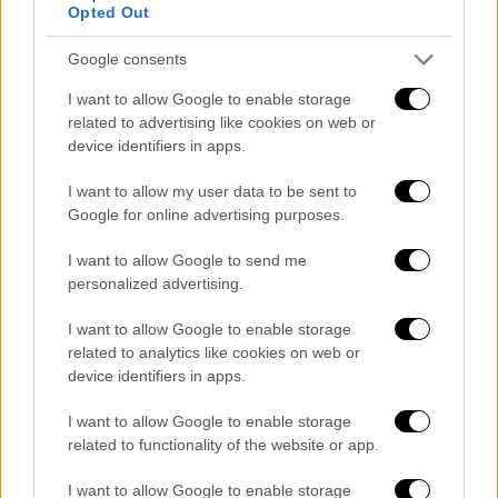
Opted Out
Google consents
I want to allow Google to enable storage
related to advertising like cookies on web or
device identifiers in apps.
«ΤΟ ΚΟΚΚΙΝΟ ΠΟΤΑΜΙ – Η ΣΥΝΕΧΕΙΑ»,
I want to allow my user data to be sent to
ΠΡΕΜΙΕΡΑ ΚΥΡΙΑΚΗ 2 ΟΚΤΩΒΡΙΟΥ ΣΤΙΣ
Google for online advertising purposes.
21.00 ΣΤΟ OPEN
I want to allow Google to send me
Το τραγούδι των τίτλων, «Δυό Επιστροφές»,
personalized advertising.
σε μουσική Χρήστου Παπαδόπουλου και
I want to allow Google to enable storage
στίχους Κώστα Μπαλαχούτη, ερμηνεύουν ο
related to analytics like cookies on web or
Κωνσταντίνος Αργυρός και η Μελίνα
device identifiers in apps.
Ασλανίδου. Το soundtrack κυκλοφορεί από
I want to allow Google to enable storage
την Panik Platinum.
related to functionality of the website or app.
ΟΛΕΣ ΟΙ ΕΙΔΗΣΕΙΣ
I want to allow Google to enable storage