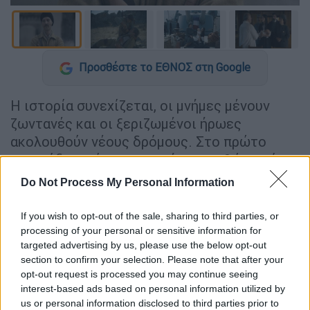
Προσθέστε το ΕΘΝΟΣ στη Google
Η ιστορία συνεχίζεται, οι μνήμες μένουν
ζωντανές και οι ξεριζωμένοι ήρωες
ακολουθούν νέους δρόμους. Στο πρώτο
επεισόδιο πιάνουμε το νήμα ακριβώς από
εκεί που το αφήσαμε. Η Ιφιγένεια και ο
Do Not Process My Personal Information
Μίλτος χωρίζονται για ακόμα μια φορά την
ώρα που ο Κεμάλ εκφωνεί τον διχαστικό του
If you wish to opt-out of the sale, sharing to third parties, or
λόγο. 19 Μαϊου του 1919.
processing of your personal or sensitive information for
targeted advertising by us, please use the below opt-out
Η
Ιφιγένεια(Αναστασία Παντούση)
section to confirm your selection. Please note that after your
opt-out request is processed you may continue seeing
αναγκάζεται να κατέβει από το πλοίο στο
interest-based ads based on personal information utilized by
λιμάνι της Θεσσαλονίκης γιατί το μωρό της
us or personal information disclosed to third parties prior to