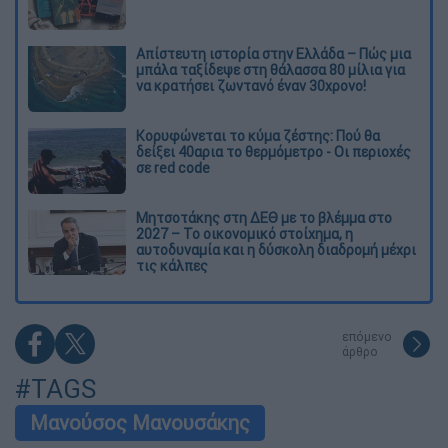
Απίστευτη ιστορία στην Ελλάδα – Πώς μια
μπάλα ταξίδεψε στη θάλασσα 80 μίλια για
να κρατήσει ζωντανό έναν 30χρονο!
Κορυφώνεται το κύμα ζέστης: Πού θα
δείξει 40αρια το θερμόμετρο - Οι περιοχές
σε red code
Μητσοτάκης στη ΔΕΘ με το βλέμμα στο
2027 – Το οικονομικό στοίχημα, η
αυτοδυναμία και η δύσκολη διαδρομή μέχρι
τις κάλπες
επόμενο
άρθρο
#TAGS
Μανούσος Μανουσάκης