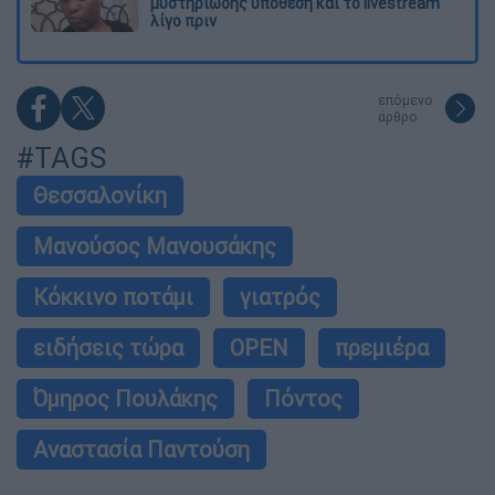
μυστηριώδης υπόθεση και το livestream
λίγο πριν
επόμενο
άρθρο
#TAGS
Θεσσαλονίκη
Μανούσος Μανουσάκης
Κόκκινο ποτάμι
γιατρός
ειδήσεις τώρα
OPEN
πρεμιέρα
Όμηρος Πουλάκης
Πόντος
Αναστασία Παντούση