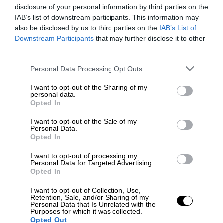
disclosure of your personal information by third parties on the
Ο Δημοσθένης Μαντάς μαζί με την Ιφιγένεια στο
IAB’s list of downstream participants. This information may
νοσοκομείο
also be disclosed by us to third parties on the
IAB’s List of
Downstream Participants
that may further disclose it to other
third parties.
Please note that this website/app uses one or more Google
Personal Data Processing Opt Outs
services and may gather and store information including but
not limited to your visit or usage behaviour. You may click to
I want to opt-out of the Sharing of my
personal data.
grant or deny consent to Google and its third-party tags to
Opted In
use your data for below specified purposes in below Google
consent section.
I want to opt-out of the Sale of my
Personal Data.
Opted In
I want to opt-out of processing my
Personal Data for Targeted Advertising.
Opted In
I want to opt-out of Collection, Use,
Retention, Sale, and/or Sharing of my
Personal Data that Is Unrelated with the
Purposes for which it was collected.
Opted Out