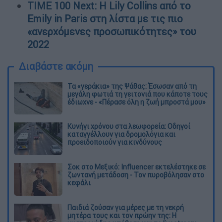
TIME 100 Next: Η Lily Collins από το
Emily in Paris στη λίστα με τις πιο
«ανερχόμενες προσωπικότητες» του
2022
Διαβάστε ακόμη
Τα «γεράκια» της Ψάθας: Έσωσαν από τη
μεγάλη φωτιά τη γειτονιά που κάποτε τους
έδιωχνε - «Πέρασε όλη η ζωή μπροστά μου»
Κυνήγι χρόνου στα λεωφορεία: Οδηγοί
καταγγέλλουν για δρομολόγια και
προειδοποιούν για κινδύνους
Σοκ στο Μεξικό: Influencer εκτελέστηκε σε
ζωντανή μετάδοση - Τον πυροβόλησαν στο
κεφάλι
Παιδιά ζούσαν για μέρες με τη νεκρή
μητέρα τους και τον πρώην της: Η