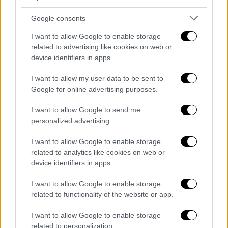
Google consents
I want to allow Google to enable storage
related to advertising like cookies on web or
Τι πιστεύετε πως εκτίµησε ο κόσµος στο
device identifiers in apps.
«Κόκκινο Ποτάµι» και το έχει αγαπήσει τόσο
I want to allow my user data to be sent to
πολύ
;
Google for online advertising purposes.
Έχω τη γνώμη πως αρμόδιος για να δώσει
I want to allow Google to send me
λόγο και απάντηση σε αυτό το ερώτημα είναι
personalized advertising.
ο κόσμος, το κοινό, κάθε θεάτρια και κάθε
θεατής. Προσπαθώ σταθερά να μην
I want to allow Google to enable storage
related to analytics like cookies on web or
προκαταλαμβάνω με τις δικές μου απόψεις
device identifiers in apps.
την πρόσληψη ενός έργου τέχνης στο οποίο
συνεργώ, ούτε να εκφράζω εγώ τις σημασίες
I want to allow Google to enable storage
και τα συναισθήματα που θεωρώ πως
related to functionality of the website or app.
αντιλήφθηκε ή αισθάνθηκε κάποιος άλλος
I want to allow Google to enable storage
βλέποντας ένα δημιούργημα. Μπορώ
related to personalization.