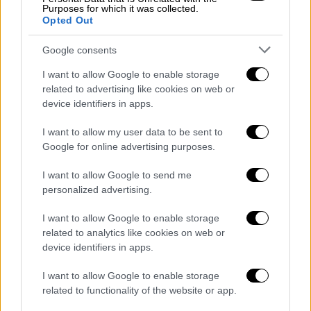
Τελικά κέρδισε πολύ παραπάνω
Purposes for which it was collected.
Opted Out
Μετά από τον μακρύ αγώνα, η απόφαση
Google consents
διέταξε τους σιδηροδρόμους
να του
καταβάλουν 15.000 ρουπίες (180 ευρώ)
ως
I want to allow Google to enable storage
related to advertising like cookies on web or
ξεχωριστεί αποζημίωση και επιπλέον τις 20
device identifiers in apps.
ρουπίες με τόκο 12%, για κάθε έτος από το
1999 έως το 2022. Το δικαστήριο
I want to allow my user data to be sent to
αποφάνθηκε επίσης ότι εάν το ποσό δεν
Google for online advertising purposes.
καταβληθεί εντός του καθορισμένου
I want to allow Google to send me
χρονικού διαστήματος των 30 ημερών,
το
personalized advertising.
επιτόκιο θα αναθεωρηθεί προς τα πάνω, στο
15%.
I want to allow Google to enable storage
related to analytics like cookies on web or
Ο κ. Chaturvedi δήλωσε ότι η αποζημίωση
device identifiers in apps.
που έλαβε ήταν πενιχρή και δεν
I want to allow Google to enable storage
αναπληρώνει την ψυχική οδύνη που του
related to functionality of the website or app.
προκάλεσε η υπόθεση.
Η οικογένειά του