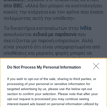
στο BBC.
«Αλλά δεν μπορεί να κοστολογήσει
κανείς την ενέργεια και τον χρόνο που έχασα
πολεμώντας αυτή την υπόθεση».
Τα δικαστήρια καταναλωτών στην
Ινδία
ασχολούνται
ειδικά με παράπονα
που
σχετίζονται με παροχή υπηρεσιών. Αλλά
είναι γνωστό ότι είναι υπερφορτωμένα από
υποθέσεις και μερικές φορές μπορεί να
χρειαστούν χρόνια για να επιλυθούν ακόμη
και οι πιο απλές υποθέσεις.
Do Not Process My Personal Information
Ο κ. Chaturvedi, ο οποίος ζει στο Uttar
If you wish to opt-out of the sale, sharing to third parties, or
Pradesh, ταξίδευε από τη Mathura στο
processing of your personal or sensitive information for
Moradabad όταν ένας υπάλληλος που
targeted advertising by us, please use the below opt-out
έκλεινε εισιτήρια τον υπερχρέωσε για τα
section to confirm your selection. Please note that after your
opt-out request is processed you may continue seeing
δύο εισιτήρια που είχε αγοράσει.
interest-based ads based on personal information utilized by