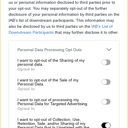
us or personal information disclosed to third parties prior to
Τα εισιτήρια κόστιζαν 35 ρουπίες το καθένα,
your opt-out. You may separately opt-out of the further
αλλά όταν έδωσε 100 ρουπίες,
ο υπάλληλος
disclosure of your personal information by third parties on the
IAB’s list of downstream participants. This information may
επέστρεψε 10 ρουπίες, χρεώνοντας 90
also be disclosed by us to third parties on the
IAB’s List of
ρουπίες για τα εισιτήρια αντί για 70.
Downstream Participants
that may further disclose it to other
third parties.
Διαμαρτυρήθηκε στον υπάλληλο ότι τον είχε
χρεώσει υπερβολικά, αλλά δεν επέστρεψαν
Please note that this website/app uses one or more Google
Personal Data Processing Opt Outs
services and may gather and store information including but
στον κ. Chaturvedi χρήματα. Έτσι, αποφάσισε
not limited to your visit or usage behaviour. You may click to
I want to opt-out of the Sharing of my
να καταθέσει μήνυση κατά των
personal data.
grant or deny consent to Google and its third-party tags to
Opted In
Βορειοανατολικών Σιδηροδρόμων
use your data for below specified purposes in below Google
(Gorakhpur) -έναν κλάδο των Ινδικών
consent section.
I want to opt-out of the Sale of my
Personal Data.
Σιδηροδρόμων- και του υπαλλήλου κράτησης
Opted In
σε δικαστήριο καταναλωτών στη Mathura.
I want to opt-out of processing my
Personal Data for Targeted Advertising.
Είπε ότι του πήρε χρόνια εξαιτίας
του αργού
Opted In
ρυθμού
με τον οποίο λειτουργεί η
δικαιοσύνη στην Ινδία.
I want to opt-out of Collection, Use,
Retention, Sale, and/or Sharing of my
Personal Data that Is Unrelated with the