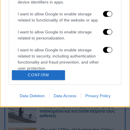
device identifiers in apps.
Σε ισχύ η 10ετής παραγραφή οφειλών
προς τον ΕΦΚΑ – Ποιοι διαγράφουν
I want to allow Google to enable storage
χρέη και ποιοι εξαιρούνται
related to functionality of the website or app.
Τα τρία καλύτερα πρωτοχρονιάτικα
I want to allow Google to enable storage
δώρα για τους αγαπημένους σου!
related to personalization.
Διαβάστε ακόμη
I want to allow Google to enable storage
related to security, including authentication
Εκτελέσεις, συλλήψεις και νέοι
functionality and fraud prevention, and other
περιορισμοί: Το Ιράν σκληραίνει τη γραμμή
στο εσωτερικό εν μέσω πολέμου
user protection.
CONFIRM
Η πρώτη δήλωση της οικογένειας της
38χρονης Βρετανίδας που δολοφονήθηκε
στην Κυψέλη
Data Deletion
Data Access
Privacy Policy
Ντύθηκε «Χάρος», ανέβηκε στην οροφή
νοσοκομείου και κοιτούσε επίμονα τους
ασθενείς