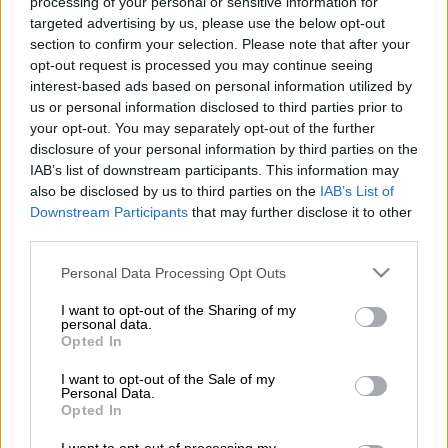
processing of your personal or sensitive information for
Προσθέστε το ΕΘΝΟΣ στη Google
targeted advertising by us, please use the below opt-out
section to confirm your selection. Please note that after your
opt-out request is processed you may continue seeing
Στη
Νέα Ζηλανδί
α βρίσκεται ο πιο
interest-based ads based on personal information utilized by
ανηφορικός
δρόμος
στον κόσμο, σύμφωνα με
us or personal information disclosed to third parties prior to
το βιβλίο γκίνες. Πρόκειται για την οδό
your opt-out. You may separately opt-out of the further
disclosure of your personal information by third parties on the
Baldwin
στο
Dunedin,
που σε ορισμένα
IAB’s list of downstream participants. This information may
σημεία έχει κλίση 35%!
also be disclosed by us to third parties on the
IAB’s List of
Downstream Participants
that may further disclose it to other
Η οδός έχει σπίτια και από τις δύο πλευρές,
third parties.
ενώ είναι τόσο κατηφορική που φαίνονται
Please note that this website/app uses one or more Google
λες και θα
κατρακυλήσουν
στην κατηφόρα.
Personal Data Processing Opt Outs
services and may gather and store information including but
not limited to your visit or usage behaviour. You may click to
I want to opt-out of the Sharing of my
Οι αρχές οδοποιίας έχουν καλύψει την
personal data.
grant or deny consent to Google and its third-party tags to
επιφάνεια του εδάφους με
ειδικό μπετό
,
Opted In
use your data for below specified purposes in below Google
ώστε να υπάρχει πρόσφυση και να μην
consent section.
I want to opt-out of the Sale of my
γλιστράει όταν βρέχει.
Personal Data.
Opted In
Η οδός έχει εξελιχθεί σε τοπικό αξιοθέατο,