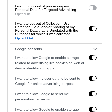
αεροπλάνο έκανε μια στάση πριν τελικά
I want to opt-out of processing my
Personal Data for Targeted Advertising.
φτάσει στην Κωνσταντινούπολη.
Opted In
I want to opt-out of Collection, Use,
Ο άνδρας επανενώθηκε με τα
τετράποδα
και
Retention, Sale, and/or Sharing of my
δημοσίευσε και στους λογαριασμούς του
Personal Data that Is Unrelated with the
Purposes for which it was collected.
στα
social
media
εικόνες που βρίσκονται
Opted Out
όλοι
μαζί
.
Google consents
I want to allow Google to enable storage
related to advertising like cookies on web or
device identifiers in apps.
I want to allow my user data to be sent to
Google for online advertising purposes.
I want to allow Google to send me
personalized advertising.
I want to allow Google to enable storage