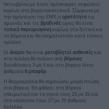
Οκτωβρίου με λίγες πρόσκαιρες νεφώσεις
κυρίως στα βορειοανατολικά. Σύμφωνα με
την πρόγνωση της ΕΜΥ, η
ορατότητα
τις
πρωινές και τις
βραδινές
ώρες θα είναι
τοπικά
περιορισμένη
κυρίως στα δυτικά και
τα βόρεια και θα σχηματιστούν κατά τόπους
ομίχλες.
Οι
άνεμοι
θα είναι
μεταβλητοί
ασθενείς
και
στα πελάγη θα πνέουν από
βόρειες
διευθύνσεις 3 με 5 και στο βόρειο Ιόνιο
βαθμιαία
6
μποφόρ
.
Η θερμοκρασία θα σημειώσει μικρή πτώση
στα βόρεια. Θα φθάσει στα βόρεια
ηπειρωτικά και τα νησιά τους 25 με 26 και
στα υπόλοιπα τους 27 με 29 βαθμούς
Κελσίου.