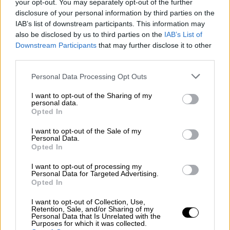
your opt-out. You may separately opt-out of the further
ΝΗΣΙΑ ΙΟΝΙΟΥ, ΗΠΕΙΡΟΣ, ΔΥΤΙΚΗ ΣΤΕΡΕΑ,
disclosure of your personal information by third parties on the
ΔΥΤΙΚΗ ΠΕΛΟΠΟΝΝΗΣΟΣ
IAB’s list of downstream participants. This information may
also be disclosed by us to third parties on the
IAB’s List of
Καιρός: Γενικά αίθριος. Η ορατότητα τις
Downstream Participants
that may further disclose it to other
πρωινές και τις βραδινές ώρες θα είναι
third parties.
τοπικά περιορισμένη και θα
Please note that this website/app uses one or more Google
Personal Data Processing Opt Outs
σχηματιστούν κατά τόπους ομίχλες.
services and may gather and store information including but
Ανεμοι: Μεταβλητοί ασθενείς. Στο Ιόνιο
not limited to your visit or usage behaviour. You may click to
I want to opt-out of the Sharing of my
personal data.
grant or deny consent to Google and its third-party tags to
βόρειοι βορειοδυτικοί 3 με 5 και από το
Opted In
use your data for below specified purposes in below Google
μεσημέρι στα βόρεια έως 6 μποφόρ.
consent section.
I want to opt-out of the Sale of my
Θερμοκρασία: Από 12 έως 28 βαθμούς
Personal Data.
Opted In
Κελσίου. Στο εσωτερικό της Ηπείρου η
ελάχιστη θα είναι 3 με 5 βαθμούς
I want to opt-out of processing my
Personal Data for Targeted Advertising.
χαμηλότερη.
Opted In
ΘΕΣΣΑΛΙΑ, ΑΝΑΤΟΛΙΚΗ ΣΤΕΡΕΑ,
I want to opt-out of Collection, Use,
Retention, Sale, and/or Sharing of my
ΑΝΑΤΟΛΙΚΗ ΠΕΛΟΠΟΝΝΗΣΟΣ
Personal Data that Is Unrelated with the
Purposes for which it was collected.