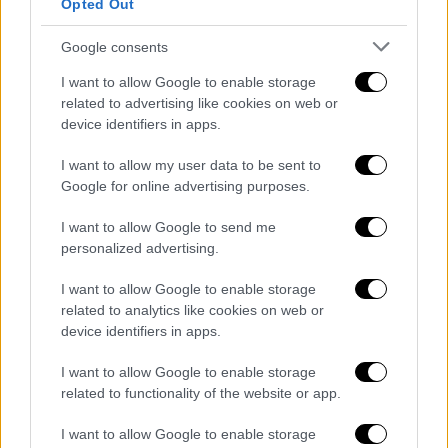
Καιρός: Γενικά αίθριος. Η ορατότητα τις
Opted Out
πρωινές και τις βραδινές ώρες θα είναι
Google consents
τοπικά περιορισμένη και θα
σχηματιστούν κατά τόπους ομίχλες.
I want to allow Google to enable storage
related to advertising like cookies on web or
Ανεμοι: Μεταβλητοί 3 με 4 μποφόρ.
device identifiers in apps.
Θερμοκρασία: Από 11 έως 29 βαθμούς
Κελσίου.
I want to allow my user data to be sent to
Google for online advertising purposes.
ΚΥΚΛΑΔΕΣ, ΚΡΗΤΗ
I want to allow Google to send me
Καιρός: Γενικά αίθριος.
personalized advertising.
Ανεμοι: Βόρειοι 3 με 5 μποφόρ.
I want to allow Google to enable storage
Θερμοκρασία: Από 16 έως 26 βαθμούς
related to analytics like cookies on web or
Κελσίου.
device identifiers in apps.
ΝΗΣΙΑ ΑΝΑΤΟΛΙΚΟΥ ΑΙΓΑΙΟΥ - ΔΩΔΕΚΑΝΗΣΑ
I want to allow Google to enable storage
related to functionality of the website or app.
Καιρός: Γενικά αίθριος.
Ανεμοι: Από βόρειες διευθύνσεις 3 με 5
I want to allow Google to enable storage