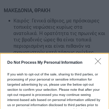
ΜΑΚΕΔΟΝΙΑ, ΘΡΑΚΗ
Καιρός: Γενικά αίθριος, με πρόσκαιρες
τοπικές νεφώσεις κυρίως στα
ανατολικά. Η ορατότητα τις πρωινές και
τις βραδινές ώρες θα είναι τοπικά
περιορισμένη και είναι πιθανόν να
σχηματιστούν κατά τόπους ομίχλες.
Ανεμοι: Μεταβλητοί 2 με 3 μποφόρ και
Do Not Process My Personal Information
από τις πρωινές ώρες από βόρειες
διευθύνσεις 3 με 4 και στα ανατολικά
If you wish to opt-out of the sale, sharing to third parties, or
έως 5 μποφόρ.
processing of your personal or sensitive information for
Θερμοκρασία: Από 09 έως 26 βαθμούς
targeted advertising by us, please use the below opt-out
Κελσίου. Στη δυτική Μακεδονία η
section to confirm your selection. Please note that after your
opt-out request is processed you may continue seeing
ελάχιστη θα είναι 3 με 5 βαθμούς
interest-based ads based on personal information utilized by
χαμηλότερη.
us or personal information disclosed to third parties prior to