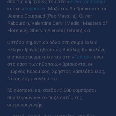
απο τις ερμηνείες του στο «
Grey's Anatomy
»
και το «
Euphoria
». Μαζί του θα βρίσκονται οι
Jeanne Goursaud (Pax Massilia), Olivier
Rabourdin, Valentina Cervi (Medici: Masters of
Florence), Shervin Alenabi (Tehran) κ.α..
Ωστόσο σημαντικό ρόλο στη σειρά έχει ο
Ελληνο-Ιρανός ηθοποιός Βασίλης Κουκαλάνι,
ο οποίος συμμετείχε και στο «
Tehran
», ενώ
στο καστ των ηθοποιών βρίσκονται οι
Γιώργος Καραμίχος, Χρήστος Βασιλόπουλος,
Νίκος Ζεγκίνογλου κ.α..
55 ηθοποιοί και σχεδόν 5.000 κομπάρσοι
συμπληρώνουν το παζλ αυτής της
υπερπαραγωγής.