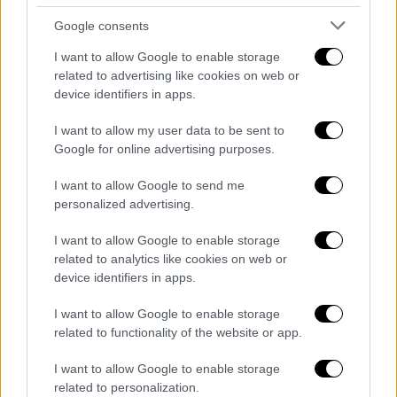
Google consents
I want to allow Google to enable storage
related to advertising like cookies on web or
Copyright: Δομνίκη Μητροπούλου
device identifiers in apps.
I want to allow my user data to be sent to
Γυρίσματα επίσης πραγματοποιήθηκαν στο
Google for online advertising purposes.
κέντρο της Αθήνας, στον Πειραιά, στο
I want to allow Google to send me
Μαρκόπουλο, στο στρατιωτικό αεροδρόμιο
personalized advertising.
της Ελευσίνας, στα βασιλικά ανάκτορα στο
Τατόϊ, στις εγκαταστάσεις του COSMOTE TV,
I want to allow Google to enable storage
related to analytics like cookies on web or
στον Πύργο του ΟΤΕ, αλλά και στο Ιδρυμα
device identifiers in apps.
Χατζηκώνστα, όπου σύμφωνα με τη σειρά
I want to allow Google to enable storage
βρίσκεται η Γαλλική Πρεσβεία.
related to functionality of the website or app.
Τα πολύωρα αυτά γυρίσματα ξεκίνησαν τον
I want to allow Google to enable storage
περασμένο Απρίλιο και αναμένεται να
related to personalization.