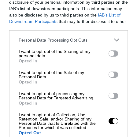
disclosure of your personal information by third parties on the
εκεί
» είπε η παραγωγός για την επιλογή της
IAB’s list of downstream participants. This information may
χώρας μας.
also be disclosed by us to third parties on the
IAB’s List of
Downstream Participants
that may further disclose it to other
Το μεγαλύτερο μέρος των γυρισμάτων
third parties.
πραγματοποιήθηκε στη Χαλυβουργική της
Please note that this website/app uses one or more Google
Personal Data Processing Opt Outs
Ελευσίνας, όπου σύμφωνα με την Υπεύθυνη
services and may gather and store information including but
Στρατηγικής Ανάλυσης και Παραγωγών της
not limited to your visit or usage behaviour. You may click to
I want to opt-out of the Sharing of my
personal data.
grant or deny consent to Google and its third-party tags to
COSMOTE TV, Φαίη Τσιτσιπή, δημιουργήθηκε
Opted In
use your data for below specified purposes in below Google
ένα απίστευτο σκηνικό με τους παραγωγούς
consent section.
I want to opt-out of the Sale of my
να θέλουν ν' αναπαραστίσουν το αεροδρόμιο
Personal Data.
Opted In
της αφγανικής πρωτεύουσας.
I want to opt-out of processing my
Personal Data for Targeted Advertising.
Opted In
I want to opt-out of Collection, Use,
Retention, Sale, and/or Sharing of my
Personal Data that Is Unrelated with the
Purposes for which it was collected.
Opted Out