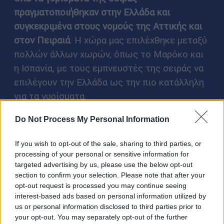
πραγματοποιήθηκαν στην Ελλάδα και
συγκεκριμένα στους νομούς της Αττικής και
στον Πειραιά
. Η χώρα μας επιλέχθηκε μεταξύ
πολλών άλλων χωρών, όπως το Μαρόκο και
η Ισπανία, με τους εμπνευστές της σειράς να
επιλέγουν την Ελλάδα ως την πιο κατάλληλη
για τα γυρίσματα.
«Είναι πολύ σημαντικό που γίνεται αυτή η
Do Not Process My Personal Information
παραγωγή γιατί είναι μία σειρά που θα
If you wish to opt-out of the sale, sharing to third parties, or
προβληθεί παντού και όχι μόνο σε μία
processing of your personal or sensitive information for
πλατφόρμα.
Είμαστε πολύ χαρούμενοι που
targeted advertising by us, please use the below opt-out
βρέθηκε η Ελλάδα για τα γυρίσματα της
section to confirm your selection. Please note that after your
opt-out request is processed you may continue seeing
σειράς, καθώς ήταν σημαντικό για εμάς να
interest-based ads based on personal information utilized by
βρούμε ένα μέρος που να μας κάνει να
us or personal information disclosed to third parties prior to
νιώθουμε έστω και λίγο οτι βρισκόμαστε
your opt-out. You may separately opt-out of the further