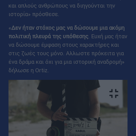
και απλούς ανθρώπους να διηγούνται την
ιστορία» πρόσθεσε.
«
Δεν ήταν στόχος μας να δώσουμε μια ακόμη
πολιτική πλευρά της υπόθεσης
. Ευχή μας ήταν
να δώσουμε έμφαση στους χαρακτήρες και
στις ζωές τους μόνο. Αλλωστε πρόκειτα για
ένα δράμα και όχι για μια ιστορική αναδρομή»
δήλωσε η Ortiz.