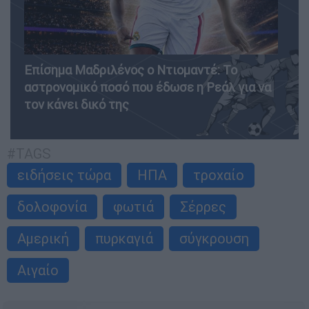
Επίσημα Μαδριλένος ο Ντιομαντέ: Το
αστρονομικό ποσό που έδωσε η Ρεάλ για να
τον κάνει δικό της
#TAGS
ειδήσεις τώρα
ΗΠΑ
τροχαίο
δολοφονία
φωτιά
Σέρρες
Αμερική
πυρκαγιά
σύγκρουση
Αιγαίο