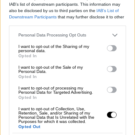
IAB’s list of downstream participants. This information may
also be disclosed by us to third parties on the
IAB’s List of
Downstream Participants
that may further disclose it to other
third parties.
Αθλητισμός
07.08.2026 11:59
Please note that this website/app uses one or more Google
Personal Data Processing Opt Outs
services and may gather and store information including but
not limited to your visit or usage behaviour. You may click to
I want to opt-out of the Sharing of my
personal data.
grant or deny consent to Google and its third-party tags to
Opted In
use your data for below specified purposes in below Google
consent section.
I want to opt-out of the Sale of my
Personal Data.
Opted In
I want to opt-out of processing my
Personal Data for Targeted Advertising.
Opted In
I want to opt-out of Collection, Use,
Retention, Sale, and/or Sharing of my
Ο παίκτης που γεννήθηκε χωρίς το
Personal Data that Is Unrelated with the
Purposes for which it was collected.
μεγαλύτερο μέρος του δεξιού χεριού
Opted Out