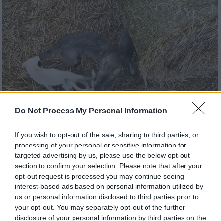
Do Not Process My Personal Information
If you wish to opt-out of the sale, sharing to third parties, or
processing of your personal or sensitive information for
Φιλοζωία
┋
07.08.2026 17:10
targeted advertising by us, please use the below opt-out
«Γιατί δεν σώσαμε το κουτάβι που ζούσε
section to confirm your selection. Please note that after your
opt-out request is processed you may continue seeing
με τους λύκους»: Τι απαντούν οι
interest-based ads based on personal information utilized by
ερευνητές για τα επικριτικά σχόλια
us or personal information disclosed to third parties prior to
your opt-out. You may separately opt-out of the further
disclosure of your personal information by third parties on the