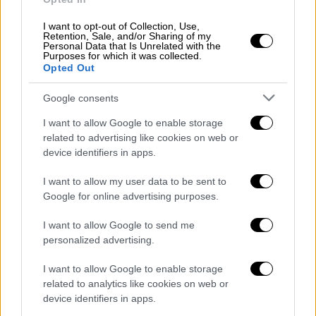
I want to opt-out of Collection, Use,
Retention, Sale, and/or Sharing of my
Personal Data that Is Unrelated with the
Purposes for which it was collected.
Opted Out
Google consents
I want to allow Google to enable storage
related to advertising like cookies on web or
device identifiers in apps.
I want to allow my user data to be sent to
Google for online advertising purposes.
I want to allow Google to send me
personalized advertising.
Κόσμος
|
09.08.2026 16:46
I want to allow Google to enable storage
Νετανιάχου: Απορρίπτει το σχέδιο 15
related to analytics like cookies on web or
σημείων του Τραμπ για τη Γάζα - «Καμία
device identifiers in apps.
αποχώρηση χωρίς αφοπλισμό της