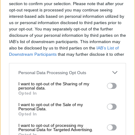
section to confirm your selection. Please note that after your
opt-out request is processed you may continue seeing
interest-based ads based on personal information utilized by
us or personal information disclosed to third parties prior to
your opt-out. You may separately opt-out of the further
disclosure of your personal information by third parties on the
IAB’s list of downstream participants. This information may
also be disclosed by us to third parties on the
IAB’s List of
Downstream Participants
that may further disclose it to other
third parties.
Please note that this website/app uses one or more Google
Personal Data Processing Opt Outs
Κόσμος
|
09.08.2026 17:04
services and may gather and store information including but
not limited to your visit or usage behaviour. You may click to
I want to opt-out of the Sharing of my
Χωρίς περιττώματα δε θα υπήρχε ζωή
personal data.
grant or deny consent to Google and its third-party tags to
στη Γη: Η επιστημονική ανακάλυψη που
Opted In
use your data for below specified purposes in below Google
ανατρέπει πολλά
consent section.
I want to opt-out of the Sale of my
Personal Data.
Μπορεί να μην είναι η πιο «κομψή» εικόνα,
Opted In
αλλά πρόκειται για έναν κύκλο που
παραμένει αμετάβλητος εδώ και
I want to opt-out of processing my
Personal Data for Targeted Advertising.
εκατομμύρια χρόνια
Opted In