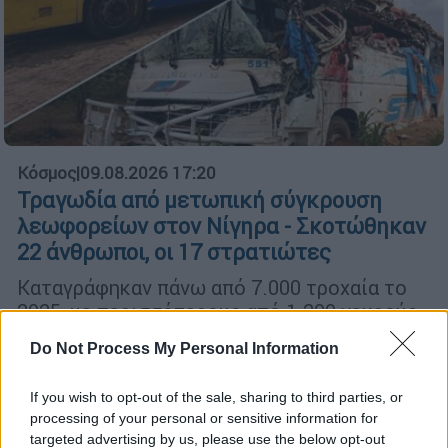
Κόσμος
|
09.08.2026 17:20
Τραγωδία από μετωπική σύγκρουση
λεωφορείων στον Νίγηρα - Σκοτώθηκαν
22 άνθρωποι, οι 17 στρατιώτες
Καταγράφηκαν πάνω από 7.000 τροχαία το
2025, με περισσότερους από 1.200 νεκρούς
και πάνω από 4.400 σοβαρά τραυματίες
Do Not Process My Personal Information
If you wish to opt-out of the sale, sharing to third parties, or
processing of your personal or sensitive information for
targeted advertising by us, please use the below opt-out