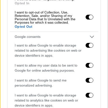
Για πάνω από 40 μέρες ζούσε και επιβίωνε
Opted In
δίπλα στους λύκους
I want to opt-out of Collection, Use,
Retention, Sale, and/or Sharing of my
Personal Data that Is Unrelated with the
Purposes for which it was collected.
Opted Out
Google consents
I want to allow Google to enable storage
related to advertising like cookies on web or
device identifiers in apps.
I want to allow my user data to be sent to
Google for online advertising purposes.
I want to allow Google to send me
personalized advertising.
Φιλοζωία
|
06.08.2026 15:42
I want to allow Google to enable storage
Έπαιξε μουσική σε λιοντάρια και αυτά
related to analytics like cookies on web or
device identifiers in apps.
«ημέρεψαν» - Το viral βίντεο με την