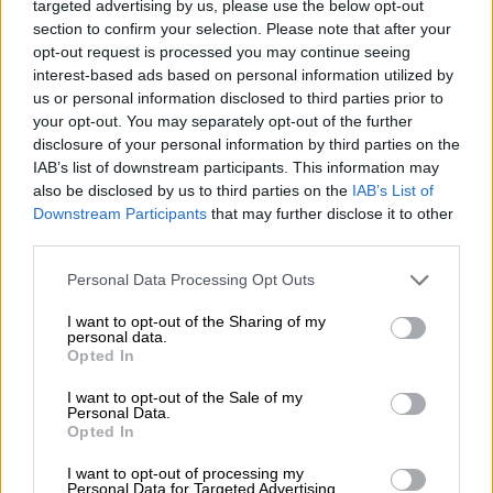
targeted advertising by us, please use the below opt-out
section to confirm your selection. Please note that after your
opt-out request is processed you may continue seeing
interest-based ads based on personal information utilized by
us or personal information disclosed to third parties prior to
your opt-out. You may separately opt-out of the further
disclosure of your personal information by third parties on the
IAB’s list of downstream participants. This information may
also be disclosed by us to third parties on the
IAB’s List of
Downstream Participants
that may further disclose it to other
third parties.
Please note that this website/app uses one or more Google
Personal Data Processing Opt Outs
services and may gather and store information including but
not limited to your visit or usage behaviour. You may click to
I want to opt-out of the Sharing of my
personal data.
grant or deny consent to Google and its third-party tags to
Opted In
Φιλοζωία
|
06.08.2026 19:12
use your data for below specified purposes in below Google
consent section.
«Καλό ταξίδι μικρέ...»: Πέθανε το λευκό
I want to opt-out of the Sale of my
Personal Data.
κουτάβι που συμβίωνε με αγέλη λύκων
Opted In
στην Κεντρική Μακεδονία
I want to opt-out of processing my
Personal Data for Targeted Advertising.