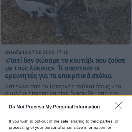
Φιλοζωία
|
07.08.2026 17:10
«Γιατί δεν σώσαμε το κουτάβι που ζούσε
με τους λύκους»: Τι απαντούν οι
ερευνητές για τα επικριτικά σχόλια
Κατέκλεισαν το ίντερνετ σχόλια όπως «το
σκυλάκι έπρεπε να είχε διασωθεί από την
πρώτη μέρα και να δοθεί για υιοθεσία και
όχι να χρησιμοποιηθεί ως πειραματόζωο.
Do Not Process My Personal Information
Ντροπή σας» ή «αφού το παρατηρούσαν
γιατί δεν το έσωζαν;»
If you wish to opt-out of the sale, sharing to third parties, or
processing of your personal or sensitive information for