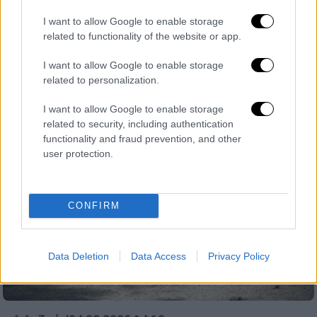
αντίδρασή τους
I want to allow Google to enable storage
related to functionality of the website or app.
Λάτρεψαν το «November Rain» των Guns N'
Roses
I want to allow Google to enable storage
related to personalization.
I want to allow Google to enable storage
related to security, including authentication
functionality and fraud prevention, and other
user protection.
CONFIRM
Data Deletion
Data Access
Privacy Policy