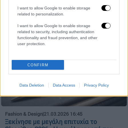
συγκέντρωσε μερικά από τα μεγαλύτερα
ονόματα της παγκόσμιας showbiz
I want to allow Google to enable storage
related to personalization.
I want to allow Google to enable storage
related to security, including authentication
functionality and fraud prevention, and other
user protection.
CONFIRM
Data Deletion
Data Access
Privacy Policy
Fashion & Design
|
21.03.2026 16:45
Ξεκίνησε με μεγάλη επιτυχία το