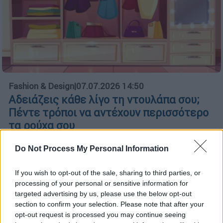
Fashion & Design
|
07.07.2026 14:50
Αδειάζεις κάθε λίγο τη ντουλάπα σου;
Πέντε τρόποι να αντέχουν περισσότερο
τα ρούχα σου
Τι μπορείς να κάνεις για να μην χρειάζεται
Do Not Process My Personal Information
να αγοράζεις συνεχώς καινούργια
If you wish to opt-out of the sale, sharing to third parties, or
processing of your personal or sensitive information for
targeted advertising by us, please use the below opt-out
section to confirm your selection. Please note that after your
opt-out request is processed you may continue seeing