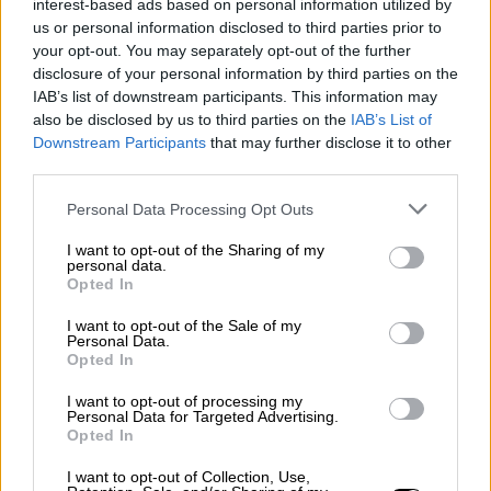
interest-based ads based on personal information utilized by
us or personal information disclosed to third parties prior to
your opt-out. You may separately opt-out of the further
disclosure of your personal information by third parties on the
IAB’s list of downstream participants. This information may
also be disclosed by us to third parties on the
IAB’s List of
Downstream Participants
that may further disclose it to other
third parties.
Please note that this website/app uses one or more Google
Personal Data Processing Opt Outs
services and may gather and store information including but
not limited to your visit or usage behaviour. You may click to
I want to opt-out of the Sharing of my
Fashion & Design
|
06.07.2026 06:11
personal data.
grant or deny consent to Google and its third-party tags to
«Χημικές βόμβες»: Το 69% των ρούχων
Opted In
use your data for below specified purposes in below Google
από πλατφόρμες fast fashion περιέχουν
consent section.
I want to opt-out of the Sale of my
τοξικές χημικές ουσίες
Personal Data.
Opted In
Τα ανησυχητικά ευρήματα από ελέγχους σε
I want to opt-out of processing my
προϊόντα ένδυσης από πλατφόρμες τύπου
Personal Data for Targeted Advertising.
Shein και Temu
Opted In
I want to opt-out of Collection, Use,