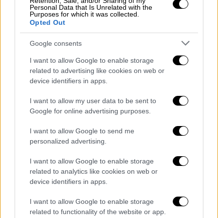
Retention, Sale, and/or Sharing of my
Personal Data that Is Unrelated with the
Purposes for which it was collected.
Opted Out
Google consents
I want to allow Google to enable storage
related to advertising like cookies on web or
device identifiers in apps.
I want to allow my user data to be sent to
Google for online advertising purposes.
I want to allow Google to send me
personalized advertising.
Fashion & Design
|
05.05.2026 09:38
I want to allow Google to enable storage
Met Gala 2026: Λάμψη, προκλήσεις και
related to analytics like cookies on web or
εντυπωσιακές επιστροφές στο κόκκινο
device identifiers in apps.
χαλί
I want to allow Google to enable storage
Η βραδιά, με θεματική «Costume Art»,
related to functionality of the website or app.