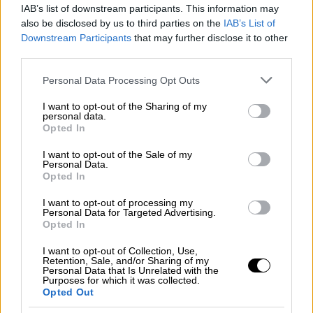
IAB’s list of downstream participants. This information may
also be disclosed by us to third parties on the
IAB’s List of
Downstream Participants
that may further disclose it to other
third parties.
Please note that this website/app uses one or more Google
Personal Data Processing Opt Outs
services and may gather and store information including but
not limited to your visit or usage behaviour. You may click to
I want to opt-out of the Sharing of my
personal data.
grant or deny consent to Google and its third-party tags to
Opted In
use your data for below specified purposes in below Google
consent section.
I want to opt-out of the Sale of my
Personal Data.
Οικονομία
|
09.08.2026 03:00
Opted In
ΕΦΚΑ - ΔΥΠΑ: Ο «χάρτης» πληρωμών
I want to opt-out of processing my
έως τις 14 Αυγούστου
Personal Data for Targeted Advertising.
Opted In
Συνολικά 56.756.000 ευρώ θα καταβληθούν
I want to opt-out of Collection, Use,
σε 58.370 δικαιούχους
Retention, Sale, and/or Sharing of my
Personal Data that Is Unrelated with the
Purposes for which it was collected.
Opted Out