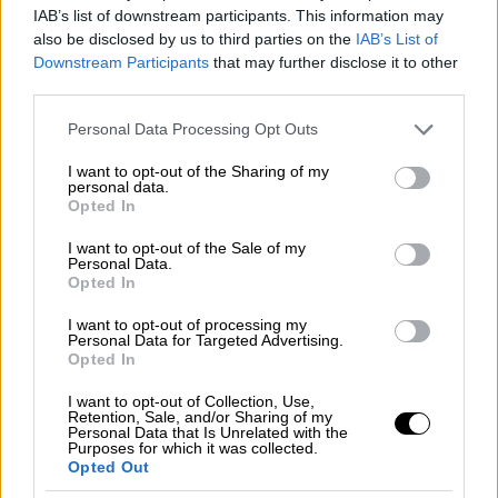
IAB’s list of downstream participants. This information may
also be disclosed by us to third parties on the
IAB’s List of
Downstream Participants
that may further disclose it to other
third parties.
Please note that this website/app uses one or more Google
Personal Data Processing Opt Outs
services and may gather and store information including but
not limited to your visit or usage behaviour. You may click to
I want to opt-out of the Sharing of my
personal data.
grant or deny consent to Google and its third-party tags to
Γιάννης Σκόκας
Opted In
use your data for below specified purposes in below Google
Αθλητικογράφος
consent section.
I want to opt-out of the Sale of my
Personal Data.
Opted In
I want to opt-out of processing my
Personal Data for Targeted Advertising.
Opted In
I want to opt-out of Collection, Use,
Retention, Sale, and/or Sharing of my
Personal Data that Is Unrelated with the
Purposes for which it was collected.
Opted Out