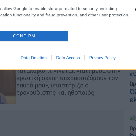
0
o allow Google to enable storage related to security, including
cation functionality and fraud prevention, and other user protection.
Lifestyle
|
05.08.2026 13:14
Κε
Δημήτρης Σαμόλης: «Έχω υπάρξει
CONFIRM
Κ
κακοποιητικός σε ερωτική σχέση,
0
αλλά δεν το αντιλαμβανόμουν»
Data Deletion
Data Access
Privacy Policy
«Με βοηθούσαν οι φίλοι μου να
καταλάβω τι γίνεται, γιατί μέσα στην
ερωτική σχέση υπερασπιζόμουν τον
Ώρ
εαυτό μου», υποστήριξε ο
Ό
τραγουδιστής και ηθοποιός
ε
Ώρ