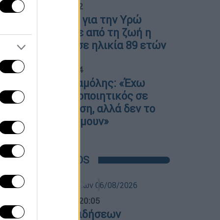
04
05.08.2026 10:42
Βαρύ πένθος για την Υρώ
Μανέ - Έφυγε από τη ζωή η
μητέρα της σε ηλικία 89 ετών
05
05.08.2026 13:14
Δημήτρης Σαμόλης: «Έχω
υπάρξει κακοποιητικός σε
ερωτική σχέση, αλλά δεν το
αντιλαμβανόμουν»
POPULAR VIDEOS
ντρικό...
|
06.08.2026 20:05
εντρικό δελτίο ειδήσεων