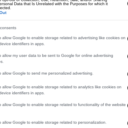
ersonal Data that Is Unrelated with the Purposes for which it
Ξανά μπλεξίματα για τον Κάνιε
lected.
Out
Γουέστ: Παραγωγός τον κατηγορεί
ότι δεν τον πλήρωσε για εργασία
με τεχνητή νοημοσύνη
consents
o allow Google to enable storage related to advertising like cookies on
Η συνεργασία που δεν τηρήθηκε ποτέ
evice identifiers in apps.
o allow my user data to be sent to Google for online advertising
s.
to allow Google to send me personalized advertising.
Lifestyle
|
05.08.2026 13:38
Η τολμηρή εμφάνιση της
o allow Google to enable storage related to analytics like cookies on
Μπρίτνεϊ Σπίαρς στο Μαλιμπού με
evice identifiers in apps.
διάφανη φούστα και μαύρο
o allow Google to enable storage related to functionality of the website
εσώρουχο
Κε
Η τραγουδίστρια εθεάθη να περπατά
o allow Google to enable storage related to personalization.
Κ
δίπλα σε έναν άγνωστο άντρα