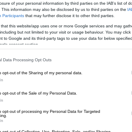
losure of your personal information by third parties on the IAB’s list of
. This information may also be disclosed by us to third parties on the
IA
Participants
that may further disclose it to other third parties.
 that this website/app uses one or more Google services and may gath
including but not limited to your visit or usage behaviour. You may click 
 to Google and its third-party tags to use your data for below specifi
ogle consent section.
Lifestyle
|
06.08.2026 00:00
Εορτολόγιο: Ποιοι γιορτάζουν
l Data Processing Opt Outs
σήμερα, Πέμπτη 6 Αυγούστου
o opt-out of the Sharing of my personal data.
Χρόνια πολλά σε όλους και όλες
In
o opt-out of the Sale of my Personal Data.
In
to opt-out of processing my Personal Data for Targeted
ing.
In
Lifestyle
|
05.08.2026 14:27
o opt-out of Collection, Use, Retention, Sale, and/or Sharing