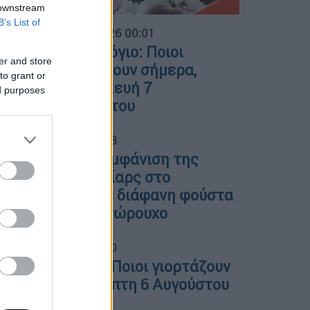
 downstream
01
B’s List of
07-08-2026 00:01
Εορτολόγιο: Ποιοι
er and store
γιορτάζουν σήμερα,
to grant or
Παρασκευή 7
ed purposes
Αυγούστου
02
05.08.2026 13:38
Η τολμηρή εμφάνιση της
Μπρίτνεϊ Σπίαρς στο
Μαλιμπού με διάφανη φούστα
και μαύρο εσώρουχο
03
06.08.2026 00:00
Εορτολόγιο: Ποιοι γιορτάζουν
σήμερα, Πέμπτη 6 Αυγούστου