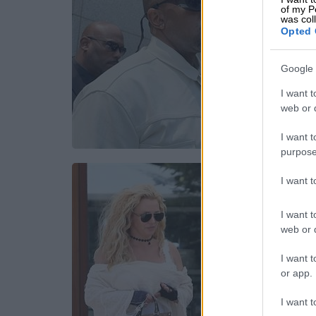
of my P
was col
Opted 
Google 
I want t
web or d
I want t
purpose
I want 
I want t
web or d
I want t
or app.
I want t