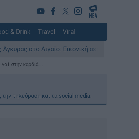
od & Drink
Travel
Viral
ς στο Αιγαίο: Εικονική αερομαχία ανάμεσα σε ε
 νο1 στην καρδιά...
 την τηλεόραση και τα social media.