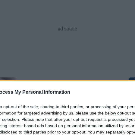
ocess My Personal Information
Lifestyle
|
07.08.2026 00:01
to opt-out of the sale, sharing to third parties, or processing of your per
Εορτολόγιο: Ποιοι γιορτάζουν
formation for targeted advertising by us, please use the below opt-out s
σήμερα, Παρασκευή 7 Αυγούστου
r selection. Please note that after your opt-out request is processed y
eing interest-based ads based on personal information utilized by us or
Χρόνια τους Πολλά!
disclosed to third parties prior to your opt-out. You may separately opt-