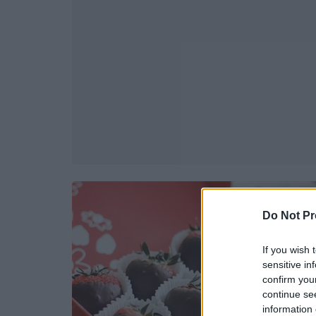
Do Not Pr
If you wish 
sensitive in
confirm you
continue se
information 