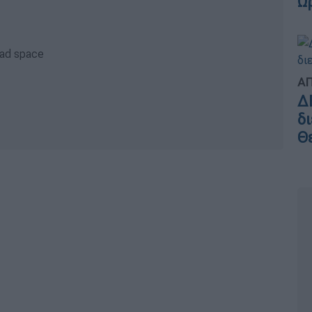
Ώ
ΑΠ
Δ
δ
Θ