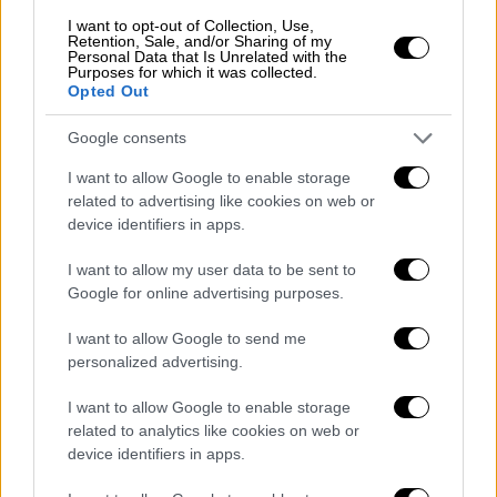
I want to opt-out of Collection, Use,
Retention, Sale, and/or Sharing of my
Personal Data that Is Unrelated with the
Purposes for which it was collected.
Opted Out
Google consents
I want to allow Google to enable storage
related to advertising like cookies on web or
device identifiers in apps.
I want to allow my user data to be sent to
Google for online advertising purposes.
Υγεία
|
07.08.2026 16:52
I want to allow Google to send me
Επιστήμονες ανακάλυψαν τον τέταρτο
personalized advertising.
γνωστό τύπο μεταδοτικού καρκίνου
στον κόσμο
I want to allow Google to enable storage
related to analytics like cookies on web or
Οι μεταδοτικοί καρκίνοι ίσως δεν είναι
device identifiers in apps.
τόσο σπάνιοι, απλώς παραμένουν δύσκολο