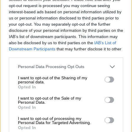
opt-out request is processed you may continue seeing
interest-based ads based on personal information utilized by
us or personal information disclosed to third parties prior to
your opt-out. You may separately opt-out of the further
disclosure of your personal information by third parties on the
IAB’s list of downstream participants. This information may
also be disclosed by us to third parties on the
IAB’s List of
Downstream Participants
that may further disclose it to other
third parties.
Υγεία
|
08.08.2026 14:43
Please note that this website/app uses one or more Google
Personal Data Processing Opt Outs
«Καμπανάκι» από το υπουργείο Υγείας
services and may gather and store information including but
για τους πνιγμούς: 284 νεκροί μόνο το
not limited to your visit or usage behaviour. You may click to
I want to opt-out of the Sharing of my
personal data.
2025
grant or deny consent to Google and its third-party tags to
Opted In
use your data for below specified purposes in below Google
Κατά την πενταετία 2021-2025
consent section.
I want to opt-out of the Sale of my
καταγράφηκαν στην Ελλάδα κατά μέσο όρο
Personal Data.
Opted In
387 θάνατοι από πνιγμό κάθε χρόνο
I want to opt-out of processing my
Personal Data for Targeted Advertising.
Opted In