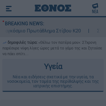
BREAKING NEWS:
αγκόσμιο Πρωτάθλημα Στίβου Κ20
Στον ει
δημοφιλές τώρα:
«Θέλω τον πατέρα μου»: 27χρονη
παρέσυρε νύφη λίγες ώρες μετά το γάμο της και ζητούσε
να πάει σπίτι...
Υγεία
Νέα και ειδήσεις σχετικά με την υγεία, τα
νοσοκομεία, τον τομέα της περίθαλψης και της
ιατρικής επιστήμης.