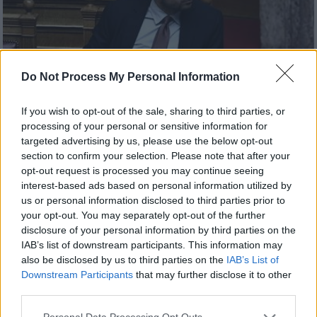
Do Not Process My Personal Information
If you wish to opt-out of the sale, sharing to third parties, or
processing of your personal or sensitive information for
Πολιτική
|
15.01.2026 22:42
targeted advertising by us, please use the below opt-out
section to confirm your selection. Please note that after your
«Ήταν λάθος»: Η συγγνώμη Κυρανάκη
opt-out request is processed you may continue seeing
μετά τη σεξιστική επίθεση στην Πέρκα
interest-based ads based on personal information utilized by
μέσα στη Βουλή
us or personal information disclosed to third parties prior to
your opt-out. You may separately opt-out of the further
Η γραπτή δήλωση του Κωνσταντίνου
disclosure of your personal information by third parties on the
Κυρανάκη μετά τη σεξιστική επίθεση σε
IAB’s list of downstream participants. This information may
βάρος της βουλεύτριας της Νέας Αριστεράς
also be disclosed by us to third parties on the
IAB’s List of
Downstream Participants
that may further disclose it to other
third parties.
Please note that this website/app uses one or more Google