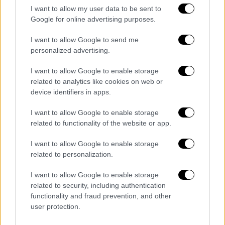
I want to allow my user data to be sent to
Google for online advertising purposes.
I want to allow Google to send me
personalized advertising.
I want to allow Google to enable storage
related to analytics like cookies on web or
device identifiers in apps.
I want to allow Google to enable storage
related to functionality of the website or app.
I want to allow Google to enable storage
related to personalization.
Κόσμος
|
15.01.2026 22:27
I want to allow Google to enable storage
Η κεκλεισμένων των θυρών συνάντηση
related to security, including authentication
functionality and fraud prevention, and other
του Τραμπ με τη Ματσάδο στον Λευκό
user protection.
Οίκο και το «μυστήριο» με το Νόμπελ