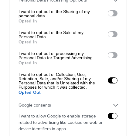
Personal Data Processing Opt Outs
services and may gather and store information including but
not limited to your visit or usage behaviour. You may click to
I want to opt-out of the Sharing of my
personal data.
grant or deny consent to Google and its third-party tags to
Opted In
use your data for below specified purposes in below Google
consent section.
I want to opt-out of the Sale of my
Personal Data.
Opted In
I want to opt-out of processing my
Personal Data for Targeted Advertising.
Opted In
I want to opt-out of Collection, Use,
Retention, Sale, and/or Sharing of my
Personal Data that Is Unrelated with the
Αθλητισμός
|
15.01.2026 22:37
Purposes for which it was collected.
Opted Out
Euroleague: Δεν είχε Ναν και έχασε στο
Μόναχο απ' την Μπάγερν ο
Google consents
Παναθηναϊκός
I want to allow Google to enable storage
Οι Πράσινοι ηττήθηκαν 85-78 απ' τους
related to advertising like cookies on web or
Βαυαρούς
device identifiers in apps.