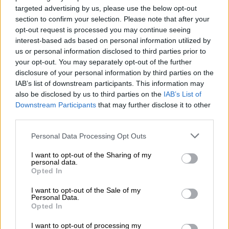
targeted advertising by us, please use the below opt-out
section to confirm your selection. Please note that after your
opt-out request is processed you may continue seeing
interest-based ads based on personal information utilized by
us or personal information disclosed to third parties prior to
your opt-out. You may separately opt-out of the further
disclosure of your personal information by third parties on the
IAB’s list of downstream participants. This information may
also be disclosed by us to third parties on the
IAB’s List of
Downstream Participants
that may further disclose it to other
third parties.
Πολιτική
|
08.08.2026 20:40
Νέα αποχώρηση από το κόμμα
Please note that this website/app uses one or more Google
Personal Data Processing Opt Outs
Καρυστιανού: Καταγγελίες Μπρουτζάκη
services and may gather and store information including but
not limited to your visit or usage behaviour. You may click to
I want to opt-out of the Sharing of my
για «αυθαιρεσία, φίμωση και δολοφονία
personal data.
grant or deny consent to Google and its third-party tags to
χαρακτήρων»
Opted In
use your data for below specified purposes in below Google
consent section.
Σφοδρή επίθεση του επιχειρηματία προς το
I want to opt-out of the Sale of my
Personal Data.
κίνημα της Μαρίας Καρυστιανού
Opted In
I want to opt-out of processing my