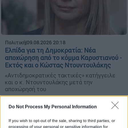
Πολιτική
|
09.08.2026 20:18
Ελπίδα για τη Δημοκρατία: Νέα
αποχώρηση από το κόμμα Καρυστιανού -
Εκτός και ο Κώστας Ντουντουλάκης
«Αντιδημοκρατικές τακτικές» κατήγγειλε
και ο κ. Ντουντουλάκης μετά την
αποχώρησή του
Do Not Process My Personal Information
If you wish to opt-out of the sale, sharing to third parties, or
processing of your personal or sensitive information for