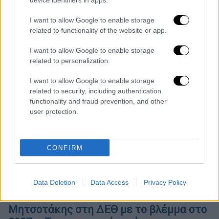
device identifiers in apps.
παραγωγικής ανασυγκρότησης με ορίζοντα
τετραετίας»
I want to allow Google to enable storage
related to functionality of the website or app.
Μάρκος Μυρσινιάδης
I want to allow Google to enable storage
related to personalization.
I want to allow Google to enable storage
related to security, including authentication
functionality and fraud prevention, and other
user protection.
CONFIRM
Data Deletion
Data Access
Privacy Policy
Πολιτική
|
08.08.2026 07:15
Μητσοτάκης στη ΔΕΘ με το βλέμμα στο