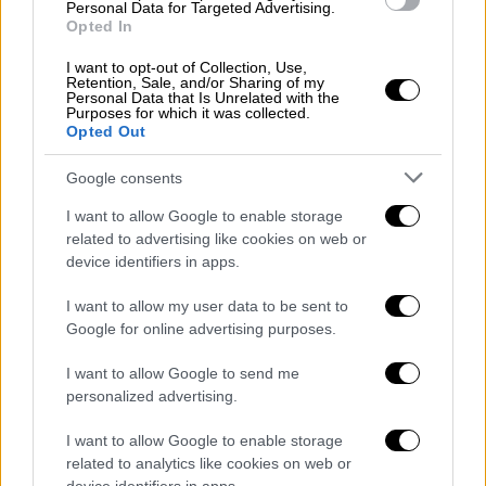
Personal Data for Targeted Advertising.
Opted In
I want to opt-out of Collection, Use,
Retention, Sale, and/or Sharing of my
Personal Data that Is Unrelated with the
Purposes for which it was collected.
Opted Out
Google consents
I want to allow Google to enable storage
related to advertising like cookies on web or
device identifiers in apps.
I want to allow my user data to be sent to
Google for online advertising purposes.
Πολιτική
|
08.08.2026 15:30
ΕΛ.Α.Σ.: Στις 2 Σεπτεμβρίου στη
I want to allow Google to send me
personalized advertising.
Θεσσαλονίκη η παρουσίαση του
οικονομικού προγράμματος Τσίπρα
I want to allow Google to enable storage
related to analytics like cookies on web or
«Ένα Εθνικό Σχέδιο οικονομικής και