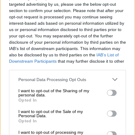
targeted advertising by us, please use the below opt-out
section to confirm your selection. Please note that after your
Θέατρο
|
12.11.2022 18:11
opt-out request is processed you may continue seeing
Η νύχτα των μυστικών: Μια
interest-based ads based on personal information utilized by
us or personal information disclosed to third parties prior to
φαντασμαγορία τσέπης
your opt-out. You may separately opt-out of the further
Ένα ζευγάρι, η Μιράντα και ο Κωνσταντίνος,
disclosure of your personal information by third parties on the
IAB’s list of downstream participants. This information may
εισέρχεται άθελά του στον μυστηριώδη
also be disclosed by us to third parties on the
IAB’s List of
κόσμο ενός τσίρκου, λίγο πριν αρχίσει η
Downstream Participants
that may further disclose it to other
παράσταση...
third parties.
Please note that this website/app uses one or more Google
Personal Data Processing Opt Outs
services and may gather and store information including but
not limited to your visit or usage behaviour. You may click to
I want to opt-out of the Sharing of my
personal data.
grant or deny consent to Google and its third-party tags to
Opted In
use your data for below specified purposes in below Google
consent section.
I want to opt-out of the Sale of my
Personal Data.
Opted In
I want to opt-out of processing my