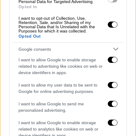
Personal Data for Targeted Advertising.
Opted In
I want to opt-out of Collection, Use,
Retention, Sale, and/or Sharing of my
Personal Data that Is Unrelated with the
Purposes for which it was collected.
Opted Out
Θέατρο
|
09.08.2022 07:50
ΑΙΑΣ από το Εθνικό Θέατρο: Εξαιρετική
Google consents
«πρώτη ύλη», προβληματικό
I want to allow Google to enable storage
αποτέλεσμα
related to advertising like cookies on web or
device identifiers in apps.
Ταλαντούχοι ηθοποιοί εκφωνούσαν –
φώναζαν μια περίτεχνη μετάφραση ντυμένοι
I want to allow my user data to be sent to
μέτρια σε μια σκηνοθεσία που παρά τις
Google for online advertising purposes.
πολλές θετικές στιγμές της, άφησε τη
γεύση μιας αμηχανίας
I want to allow Google to send me
personalized advertising.
I want to allow Google to enable storage
related to analytics like cookies on web or
device identifiers in apps.