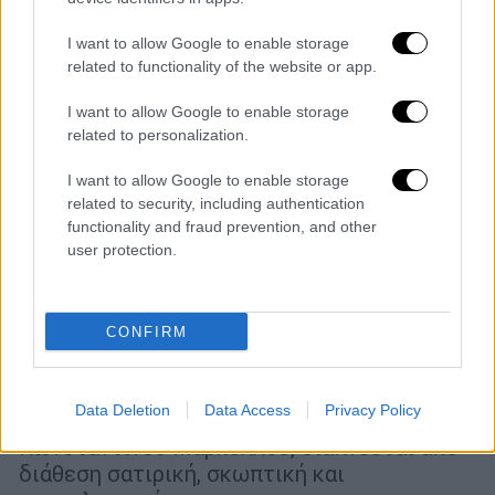
I want to allow Google to enable storage
related to functionality of the website or app.
I want to allow Google to enable storage
related to personalization.
I want to allow Google to enable storage
related to security, including authentication
functionality and fraud prevention, and other
user protection.
Θέατρο
|
04.06.2022 11:00
Χορευτική πανούκλα: Μια κριτική στο
CONFIRM
σήμερα ή ένα έργο πάνω στη διομαδική
συμπεριφορά;
Data Deletion
Data Access
Privacy Policy
Το κοινωνικοπολιτικό έργο του
Κωνσταντίνου Μάρκελλου, διαπνέεται από
διάθεση σατιρική, σκωπτική και